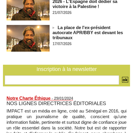
2026 - L'Espagne doit dédier sa
(Partie 2 & fin)
victoire à la Palestine !
MOMAR DIENG
09/08/2026
-
21/07/2026
Les Émirats arabes unis annoncent que l'Iran a ciblé l'un de
leurs navires avec un missile dans le détroit d'Ormuz
08/08/2026
-
La place de l'ex-président
autocrate APR/BBY est devant les
Le bilan des décès liés à la « migration massive » vers
tribunaux
Ceuta s'élève désormais à 14 personnes, selon une autorité
17/07/2026
marocaine :
08/08/2026
-
Sénégal - Une revue de presse du 8 août 2026 (Par IA)
08/08/2026
-
MOMO ALADJI
Inscription à la newsletter
SENEGAL - Les Unes de la presse quotidienne du 8/9 août
2026
08/08/2026
-
MOMO ALADJI
Notre Charte Éthique
-
29/01/2024
NOS LIGNES DIRECTRICES ÉDITORIALES
IMPACT est un média en ligne, créé au Sénégal en 2016, qui
pratique un journalisme de qualité, conscient qu'une
information fiable, pertinente et surtout digne de confiance joue
un rôle essentiel dans la société. Notre but est de rapporter