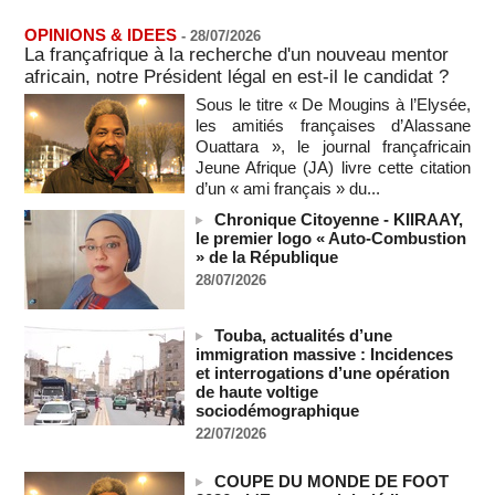
États-Unis : le cancer de l’ancien président américain Joe
Biden s’est aggravé, annonce son fils
OPINIONS & IDEES
-
28/07/2026
La françafrique à la recherche d'un nouveau mentor
09/08/2026
-
africain, notre Président légal en est-il le candidat ?
Des échanges de frappes font cinq morts en Ukraine et en
Sous le titre « De Mougins à l’Elysée,
Russie
les amitiés françaises d’Alassane
09/08/2026
-
Ouattara », le journal françafricain
L'Iran exige pour rouvrir Ormuz que les Etats-Unis acceptent
Jeune Afrique (JA) livre cette citation
"toutes" ses conditions
d’un « ami français » du...
09/08/2026
-
Chronique Citoyenne - KIIRAAY,
Iran : « aucune négociation directe » en cours avec les
le premier logo « Auto-Combustion
États-Unis
» de la République
09/08/2026
-
28/07/2026
Chine : plus d’un million de personnes évacuées avant
l’arrivée du typhon Dolphin
Touba, actualités d’une
09/08/2026
-
immigration massive : Incidences
et interrogations d’une opération
un ancien colistier du Rassemblement national écroué pour
de haute voltige
le meurtre présumé de son ex-compagne
sociodémographique
09/08/2026
-
22/07/2026
ENTRETIEN EXCLUSIF – Boubacar Boris Diop : « Dans le
Sahel, l’enjeu n’est pas la lutte pour la démocratie mais la
COUPE DU MONDE DE FOOT
résistance à des puissances décidées à semer le chaos »