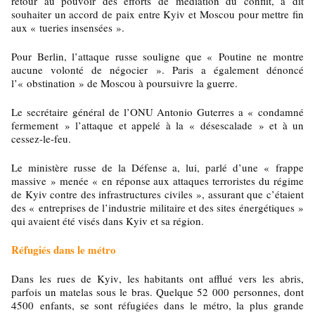
retour au pouvoir des efforts de médiation du conflit, a dit
souhaiter un accord de paix entre Kyiv et Moscou pour mettre fin
aux « tueries insensées ».
Pour Berlin, l’attaque russe souligne que « Poutine ne montre
aucune volonté de négocier ». Paris a également dénoncé
l’« obstination » de Moscou à poursuivre la guerre.
Le secrétaire général de l’ONU Antonio Guterres a « condamné
fermement » l’attaque et appelé à la « désescalade » et à un
cessez-le-feu.
Le ministère russe de la Défense a, lui, parlé d’une « frappe
massive » menée « en réponse aux attaques terroristes du régime
de Kyiv contre des infrastructures civiles », assurant que c’étaient
des « entreprises de l’industrie militaire et des sites énergétiques »
qui avaient été visés dans Kyiv et sa région.
Réfugiés dans le métro
Dans les rues de Kyiv, les habitants ont afflué vers les abris,
parfois un matelas sous le bras. Quelque 52 000 personnes, dont
4500 enfants, se sont réfugiées dans le métro, la plus grande