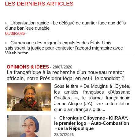
LES DERNIERS ARTICLES
Urbanisation rapide - Le délégué de quartier face aux défis
d'une banlieue durable
06/08/2026
-
Cameroun : des migrants expulsés des États-Unis
saisissent la justice pour contester l'accord migratoire avec
Washington
06/08/2026
-
La Russie dénonce une « persécution politique » après
OPINIONS & IDEES
-
28/07/2026
l'expulsion de la chroniqueuse Xenia Fedorova par la France
La françafrique à la recherche d'un nouveau mentor
06/08/2026
-
africain, notre Président légal en est-il le candidat ?
Le Rhin s'assèche, l'industrie allemande en quête de
Sous le titre « De Mougins à l’Elysée,
solutions
les amitiés françaises d’Alassane
06/08/2026
-
Ouattara », le journal françafricain
La Corée du Nord a tiré un missile balistique en direction de
Jeune Afrique (JA) livre cette citation
la mer du Japon, selon l'armée sud-coréenne
d’un « ami français » du...
06/08/2026
-
Chronique Citoyenne - KIIRAAY,
Sénégal - Une revue de presse du 6 août 2026 (IA)
le premier logo « Auto-Combustion
06/08/2026
-
» de la République
28/07/2026