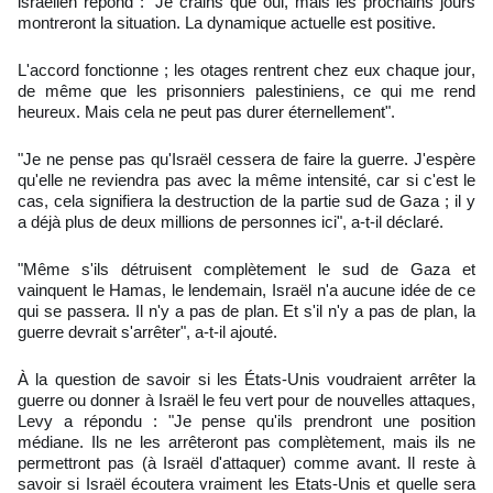
israélien répond : "Je crains que oui, mais les prochains jours
montreront la situation. La dynamique actuelle est positive.
L'accord fonctionne ; les otages rentrent chez eux chaque jour,
de même que les prisonniers palestiniens, ce qui me rend
heureux. Mais cela ne peut pas durer éternellement".
"Je ne pense pas qu'Israël cessera de faire la guerre. J'espère
qu'elle ne reviendra pas avec la même intensité, car si c'est le
cas, cela signifiera la destruction de la partie sud de Gaza ; il y
a déjà plus de deux millions de personnes ici", a-t-il déclaré.
"Même s'ils détruisent complètement le sud de Gaza et
vainquent le Hamas, le lendemain, Israël n'a aucune idée de ce
qui se passera. Il n'y a pas de plan. Et s'il n'y a pas de plan, la
guerre devrait s'arrêter", a-t-il ajouté.
À la question de savoir si les États-Unis voudraient arrêter la
guerre ou donner à Israël le feu vert pour de nouvelles attaques,
Levy a répondu : "Je pense qu'ils prendront une position
médiane. Ils ne les arrêteront pas complètement, mais ils ne
permettront pas (à Israël d'attaquer) comme avant. Il reste à
savoir si Israël écoutera vraiment les Etats-Unis et quelle sera