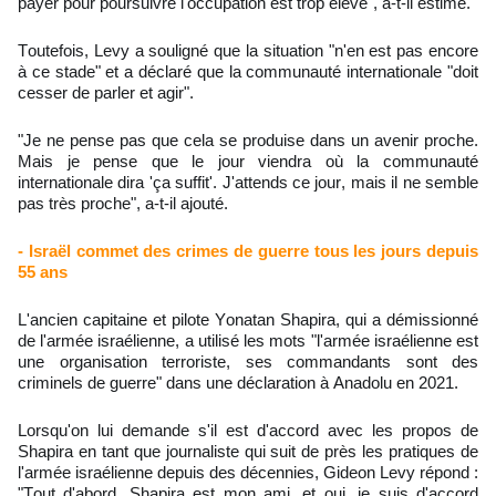
payer pour poursuivre l'occupation est trop élevé", a-t-il estimé.
Toutefois, Levy a souligné que la situation "n'en est pas encore
à ce stade" et a déclaré que la communauté internationale "doit
cesser de parler et agir".
"Je ne pense pas que cela se produise dans un avenir proche.
Mais je pense que le jour viendra où la communauté
internationale dira 'ça suffit'. J'attends ce jour, mais il ne semble
pas très proche", a-t-il ajouté.
- Israël commet des crimes de guerre tous les jours depuis
55 ans
L'ancien capitaine et pilote Yonatan Shapira, qui a démissionné
de l'armée israélienne, a utilisé les mots "l'armée israélienne est
une organisation terroriste, ses commandants sont des
criminels de guerre" dans une déclaration à Anadolu en 2021.
Lorsqu'on lui demande s'il est d'accord avec les propos de
Shapira en tant que journaliste qui suit de près les pratiques de
l'armée israélienne depuis des décennies, Gideon Levy répond :
"Tout d'abord, Shapira est mon ami, et oui, je suis d'accord