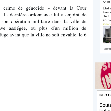
Saint-
 « crime de génocide » devant la Cour
État 
Faso 
nt la dernière ordonnance lui a enjoint de
de 10
son opération militaire dans la ville de
souve
10/10/2
ave assiégée, où plus d'un million de
fuge avant que la ville ne soit envahie, le 6
janvie
INFO O
Soute
l’inf