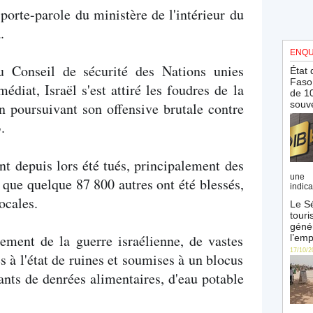
porte-parole du ministère de l'intérieur du
.
ENQU
du Conseil de sécurité des Nations unies
État 
Faso 
diat, Israël s'est attiré les foudres de la
de 10
souve
 poursuivant son offensive brutale contre
.
nt depuis lors été tués, principalement des
une 
 que quelque 87 800 autres ont été blessés,
indica
locales.
Le Sé
touri
génér
ement de la guerre israélienne, de vastes
l’emp
17/10/2
 à l'état de ruines et soumises à un blocus
ants de denrées alimentaires, d'eau potable