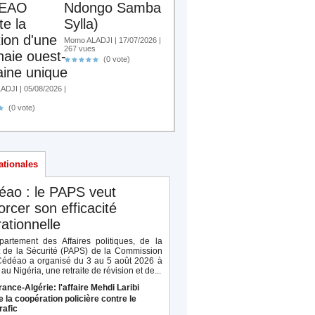
EAO
Ndongo Samba
te la
Sylla)
tion d'une
Momo ALADJI | 17/07/2026 |
267 vues
aie ouest-
(0 vote)
aine unique
DJI | 05/08/2026 |
(0 vote)
ationales
éao : le PAPS veut
orcer son efficacité
ationnelle
artement des Affaires politiques, de la
t de la Sécurité (PAPS) de la Commission
Cédéao a organisé du 3 au 5 août 2026 à
au Nigéria, une retraite de révision et de...
rance-Algérie: l'affaire Mehdi Laribi
e la coopération policière contre le
rafic