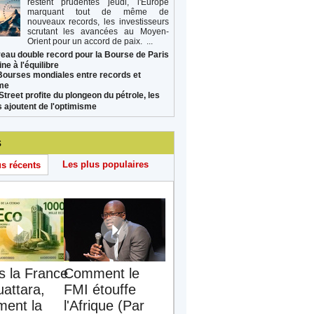
restent prudentes jeudi, l'Europe
marquant tout de même de
nouveaux records, les investisseurs
scrutant les avancées au Moyen-
Orient pour un accord de paix. ...
eau double record pour la Bourse de Paris
ne à l'équilibre
Bourses mondiales entre records et
sme
Street profite du plongeon du pétrole, les
s ajoutent de l'optimisme
s
Les plus populaires
us récents
s la France
Comment le
uattara,
FMI étouffe
ent la
l'Afrique (Par