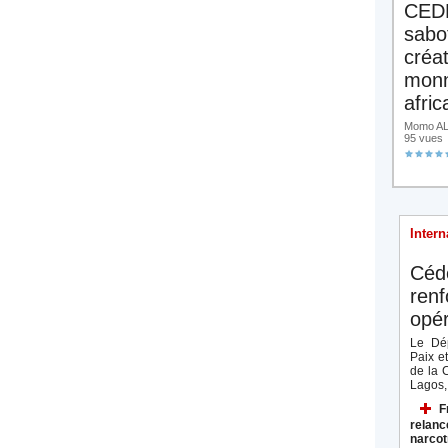
CED
sabo
créa
monn
afric
Momo ALA
95 vues
Intern
Céd
renf
opér
Le Dép
Paix e
de la 
Lagos, 
F
relanc
narcot