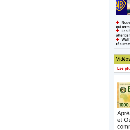
Nouv
qui termi
Les 
attenti
Wall 
résultat
Vidéo
Les pl
Aprè
et O
comm