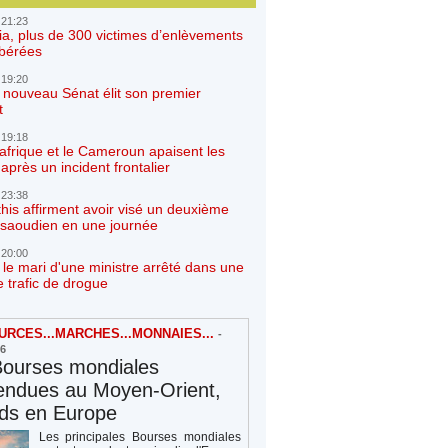
 21:23
ia, plus de 300 victimes d’enlèvements
ibérées
 19:20
e nouveau Sénat élit son premier
t
 19:18
afrique et le Cameroun apaisent les
après un incident frontalier
 23:38
his affirment avoir visé un deuxième
r saoudien en une journée
 20:00
 le mari d'une ministre arrêté dans une
e trafic de drogue
RCES...MARCHES...MONNAIES...
-
26
Bourses mondiales
endues au Moyen-Orient,
rds en Europe
Les principales Bourses mondiales