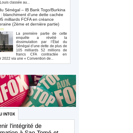
Louis classée au...
du Sénégal – IB Bank Togo/Burkina
: blanchiment d’une dette cachée
5 milliards FCFA en créance
raine (2ème et dernière partie)
025
La première partie de cette
enquête a révélé la
dissimulation par l’État du
Sénégal d’une dette de plus de
105 milliards 52 millions de
francs CFA contractée en
r 2022 via une « Convention de...
U INTOX
nir l’intégrité de
ormation à Sao Tomé-et-