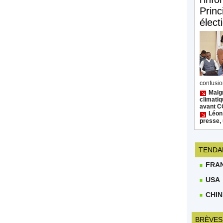
Princ
élect
confusion
Malgr
climatiq
avant 
Léon
presse, 
TENDA
FRA
USA
CHIN
BRÈVES