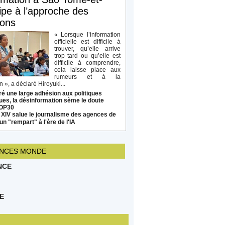
ipe à l’approche des
ions
« Lorsque l’information
officielle est difficile à
trouver, qu’elle arrive
trop tard ou qu’elle est
difficile à comprendre,
cela laisse place aux
rumeurs et à la
 », a déclaré Hiroyuki...
é une large adhésion aux politiques
ues, la désinformation sème le doute
COP30
 XIV salue le journalisme des agences de
un "rempart" à l'ère de l'IA
NCES MONDE
NCE
E