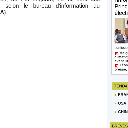
 selon le bureau d'information du
Princ
A
)
élect
confusion
Malgr
climatiq
avant 
Léon
presse, 
TENDA
FRA
USA
CHIN
BRÈVES