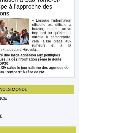
ipe à l’approche des
ions
« Lorsque l’information
officielle est difficile à
trouver, qu’elle arrive
trop tard ou qu’elle est
difficile à comprendre,
cela laisse place aux
rumeurs et à la
 », a déclaré Hiroyuki...
é une large adhésion aux politiques
ues, la désinformation sème le doute
COP30
 XIV salue le journalisme des agences de
un "rempart" à l'ère de l'IA
NCES MONDE
NCE
E