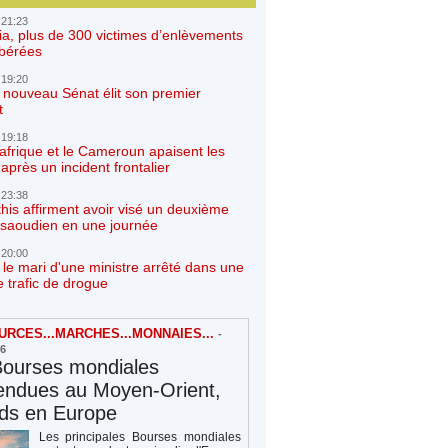
 21:23
ia, plus de 300 victimes d’enlèvements
ibérées
 19:20
e nouveau Sénat élit son premier
t
 19:18
afrique et le Cameroun apaisent les
après un incident frontalier
 23:38
his affirment avoir visé un deuxième
r saoudien en une journée
 20:00
 le mari d'une ministre arrêté dans une
e trafic de drogue
RCES...MARCHES...MONNAIES...
-
26
Bourses mondiales
endues au Moyen-Orient,
rds en Europe
Les principales Bourses mondiales