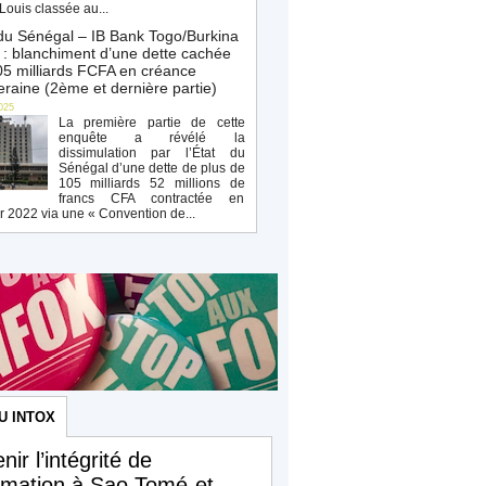
Louis classée au...
du Sénégal – IB Bank Togo/Burkina
: blanchiment d’une dette cachée
5 milliards FCFA en créance
raine (2ème et dernière partie)
025
La première partie de cette
enquête a révélé la
dissimulation par l’État du
Sénégal d’une dette de plus de
105 milliards 52 millions de
francs CFA contractée en
r 2022 via une « Convention de...
U INTOX
nir l’intégrité de
ormation à Sao Tomé-et-