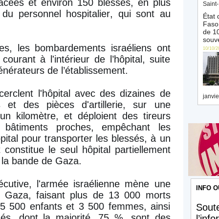
lacées et environ 150 blessés, en plus
Saint-
du personnel hospitalier, qui sont au
État 
Faso 
de 10
souve
es, les bombardements israéliens ont
10/10/2
urant à l'intérieur de l’hôpital, suite
érateurs de l’établissement.
cerclent l'hôpital avec des dizaines de
janvie
ds et des pièces d'artillerie, sur une
un kilomètre, et déploient des tireurs
es bâtiments proches, empêchant les
pital pour transporter les blessés, à un
constitue le seul hôpital partiellement
e la bande de Gaza.
cutive, l'armée israélienne mène une
INFO O
e Gaza, faisant plus de 13 000 morts
e 5 500 enfants et 3 500 femmes, ainsi
Soute
és, dont la majorité, 75 %, sont des
l’inf