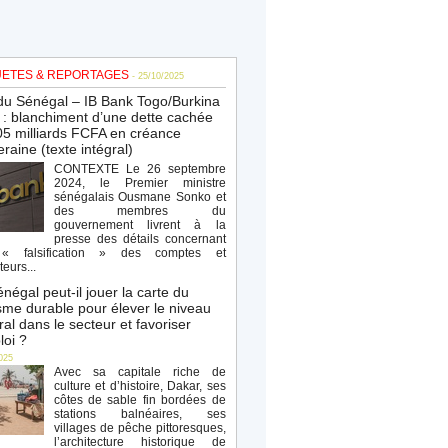
ETES & REPORTAGES
- 25/10/2025
du Sénégal – IB Bank Togo/Burkina
: blanchiment d’une dette cachée
5 milliards FCFA en créance
raine (texte intégral)
CONTEXTE Le 26 septembre
2024, le Premier ministre
sénégalais Ousmane Sonko et
des membres du
gouvernement livrent à la
presse des détails concernant
« falsification » des comptes et
teurs...
négal peut-il jouer la carte du
sme durable pour élever le niveau
al dans le secteur et favoriser
loi ?
025
Avec sa capitale riche de
culture et d’histoire, Dakar, ses
côtes de sable fin bordées de
stations balnéaires, ses
villages de pêche pittoresques,
l’architecture historique de