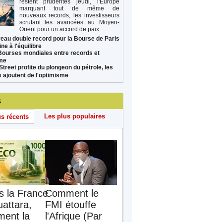
restent prudentes jeudi, l'Europe
marquant tout de même de
nouveaux records, les investisseurs
scrutant les avancées au Moyen-
Orient pour un accord de paix. ...
eau double record pour la Bourse de Paris
ne à l'équilibre
Bourses mondiales entre records et
sme
Street profite du plongeon du pétrole, les
s ajoutent de l'optimisme
s
Les plus populaires
us récents
s la France
Comment le
uattara,
FMI étouffe
ent la
l'Afrique (Par