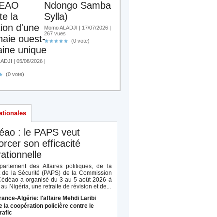
EAO
Ndongo Samba
te la
Sylla)
tion d'une
Momo ALADJI | 17/07/2026 |
267 vues
aie ouest-
(0 vote)
aine unique
DJI | 05/08/2026 |
(0 vote)
ationales
éao : le PAPS veut
orcer son efficacité
ationnelle
artement des Affaires politiques, de la
t de la Sécurité (PAPS) de la Commission
Cédéao a organisé du 3 au 5 août 2026 à
au Nigéria, une retraite de révision et de...
rance-Algérie: l'affaire Mehdi Laribi
e la coopération policière contre le
rafic