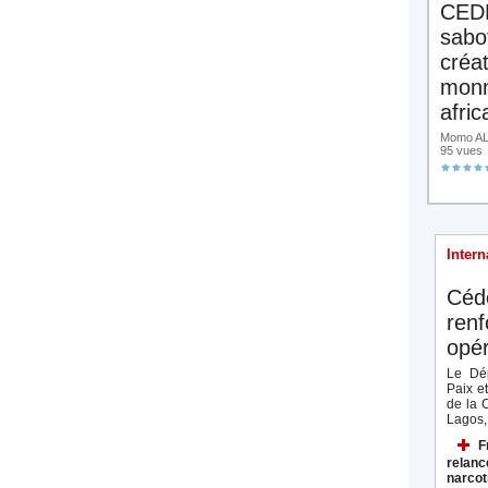
CED
sabo
créa
monn
afric
Momo ALA
95 vues
Intern
Céd
renf
opér
Le Dép
Paix e
de la 
Lagos, 
F
relanc
narcot