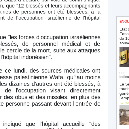
m, que “12 blessés et leurs accompagnants
aines de personnes ont été blessées, à la
 de l’occupation israélienne de l’hôpital
ENQU
État 
Faso 
ue "les forces d'occupation israéliennes
de 10
blessés, de personnel médical et de
souve
e cercle de la mort, suite aux attaques
l'hôpital indonésien".
de ce lundi, des sources médicales ont
une 
presse palestinienne Wafa, qu’“au moins
indica
es dizaines d’autres ont été blessés, à
Le Sé
touri
ie de l'occupation visant directement
génér
par des obus et des missiles, en plus des
l’emp
oute personne passant devant l’entrée de
17/10/2
indiqué que l'hôpital accueille "des