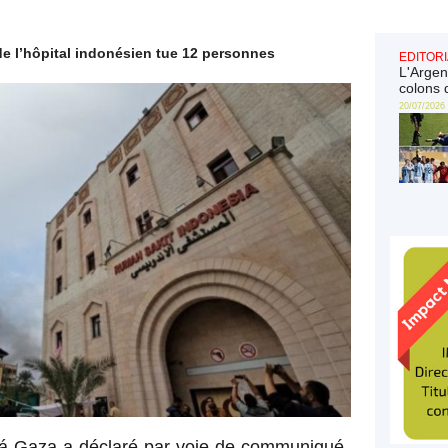
e l’hôpital indonésien tue 12 personnes
EDITORI
L'Argen
colons 
20/07/2026
 á Gaza a déclaré par voie de communiqué,