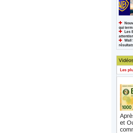
Nouv
qui termi
Les 
attenti
Wall 
résultat
Vidéo
Les pl
Aprè
et O
comm