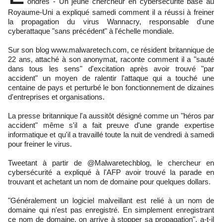
ondres - Un jeune chercheur en cybersécurité basé au
Royaume-Uni a expliqué samedi comment il a réussi à freiner
la propagation du virus Wannacry, responsable d'une
cyberattaque "sans précédent" à l'échelle mondiale.
Sur son blog www.malwaretech.com, ce résident britannique de
22 ans, attaché à son anonymat, raconte comment il a "sauté
dans tous les sens" d'excitation après avoir trouvé "par
accident" un moyen de ralentir l'attaque qui a touché une
centaine de pays et perturbé le bon fonctionnement de dizaines
d'entreprises et organisations.
La presse britannique l'a aussitôt désigné comme un "héros par
accident" même s'il a fait preuve d'une grande expertise
informatique et qu'il a travaillé toute la nuit de vendredi à samedi
pour freiner le virus.
Tweetant à partir de @Malwaretechblog, le chercheur en
cybersécurité a expliqué à l'AFP avoir trouvé la parade en
trouvant et achetant un nom de domaine pour quelques dollars.
"Généralement un logiciel malveillant est relié à un nom de
domaine qui n'est pas enregistré. En simplement enregistrant
ce nom de domaine, on arrive à stopper sa propagation", a-t-il