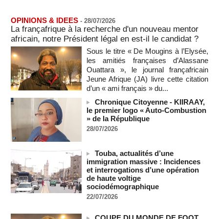
L'armée nigériane obtient une hausse salariale historique
06/08/2026
-
OPINIONS & IDEES
-
28/07/2026
Au Nigeria, plus de 300 victimes d’enlèvements ont été
La françafrique à la recherche d'un nouveau mentor
libérées
africain, notre Président légal en est-il le candidat ?
06/08/2026
-
Sous le titre « De Mougins à l’Elysée,
Au Nigeria, plus de 300 victimes d’enlèvements ont été
les amitiés françaises d’Alassane
libérées
Ouattara », le journal françafricain
06/08/2026
-
Jeune Afrique (JA) livre cette citation
Soutenir l’intégrité de l’information à Sao Tomé-et-Principe à
d’un « ami français » du...
l’approche des élections
Chronique Citoyenne - KIIRAAY,
06/08/2026
-
le premier logo « Auto-Combustion
» de la République
Taïwan bloque un pont stratégique lors de la simulation d'une
invasion par la Chine
28/07/2026
06/08/2026
-
Les Bourses mondiales suspendues au Moyen-Orient,
Touba, actualités d’une
records en Europe
immigration massive : Incidences
06/08/2026
-
et interrogations d’une opération
de haute voltige
Soudan du Sud : Les avocats de Riek Machar sollicitent un
sociodémographique
accès à leur client avant la prochaine audience
22/07/2026
06/08/2026
-
France-Algérie: l'affaire Mehdi Laribi relance la coopération
COUPE DU MONDE DE FOOT