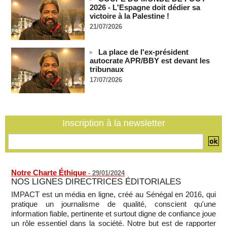
policière contre le narcotrafic
2026 - L'Espagne doit dédier sa
06/08/2026
-
victoire à la Palestine !
21/07/2026
Guinée : l'absence du président Doumbouya ravive les
tensions politiques
06/08/2026
-
La place de l'ex-président
autocrate APR/BBY est devant les
Bénin: le nouveau Sénat élit son premier président
tribunaux
06/08/2026
-
17/07/2026
La Centrafrique et le Cameroun apaisent les tensions après
un incident frontalier
06/08/2026
-
Inscription à la newsletter
Notre Charte Éthique
-
29/01/2024
NOS LIGNES DIRECTRICES ÉDITORIALES
IMPACT est un média en ligne, créé au Sénégal en 2016, qui
pratique un journalisme de qualité, conscient qu'une
information fiable, pertinente et surtout digne de confiance joue
un rôle essentiel dans la société. Notre but est de rapporter