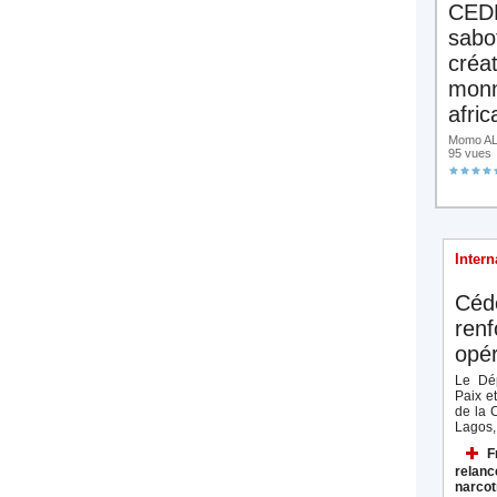
CED
sabo
créa
monn
afric
Momo ALA
95 vues
Intern
Céd
renf
opér
Le Dép
Paix e
de la 
Lagos, 
F
relanc
narcot