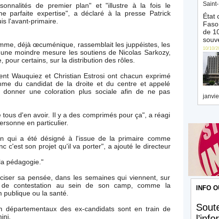
Saint-
onnalités de premier plan" et "illustre à la fois le
e parfaite expertise", a déclaré à la presse Patrick
État 
s l'avant-primaire.
Faso 
de 10
souve
mme, déjà œcuménique, rassemblait les juppéistes, les
10/10/2
 une moindre mesure les soutiens de Nicolas Sarkozy,
pour certains, sur la distribution des rôles.
ent Wauquiez et Christian Estrosi ont chacun exprimé
mme du candidat de la droite et du centre et appelé
i donner une coloration plus sociale afin de ne pas
janvie
 tous d'en avoir. Il y a des comprimés pour ça", a réagi
ersonne en particulier.
lon qui a été désigné à l'issue de la primaire comme
nc c'est son projet qu'il va porter", a ajouté le directeur
 la pédagogie."
éciser sa pensée, dans les semaines qui viennent, sur
et de contestation au sein de son camp, comme la
INFO O
 publique ou la santé.
Soute
en départementaux des ex-candidats sont en train de
ini.
l’inf