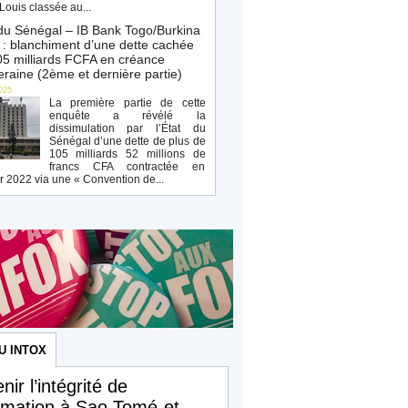
Louis classée au...
du Sénégal – IB Bank Togo/Burkina
: blanchiment d’une dette cachée
5 milliards FCFA en créance
raine (2ème et dernière partie)
025
La première partie de cette
enquête a révélé la
dissimulation par l’État du
Sénégal d’une dette de plus de
105 milliards 52 millions de
francs CFA contractée en
r 2022 via une « Convention de...
U INTOX
nir l’intégrité de
ormation à Sao Tomé-et-