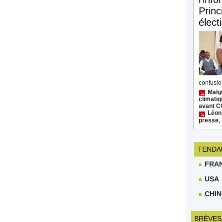
Princ
élect
confusion
Malgr
climatiq
avant 
Léon
presse, 
TENDA
FRA
USA
CHIN
BRÈVES