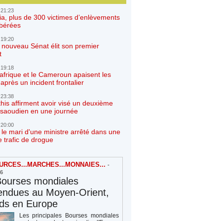
 21:23
ia, plus de 300 victimes d’enlèvements
ibérées
 19:20
e nouveau Sénat élit son premier
t
 19:18
afrique et le Cameroun apaisent les
après un incident frontalier
 23:38
his affirment avoir visé un deuxième
r saoudien en une journée
 20:00
 le mari d'une ministre arrêté dans une
e trafic de drogue
RCES...MARCHES...MONNAIES...
-
26
Bourses mondiales
endues au Moyen-Orient,
rds en Europe
Les principales Bourses mondiales