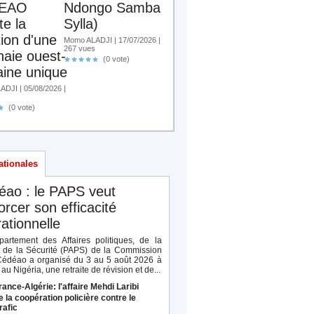
EAO
Ndongo Samba
te la
Sylla)
tion d'une
Momo ALADJI | 17/07/2026 |
267 vues
aie ouest-
(0 vote)
aine unique
DJI | 05/08/2026 |
(0 vote)
ationales
éao : le PAPS veut
orcer son efficacité
ationnelle
artement des Affaires politiques, de la
t de la Sécurité (PAPS) de la Commission
Cédéao a organisé du 3 au 5 août 2026 à
au Nigéria, une retraite de révision et de...
rance-Algérie: l'affaire Mehdi Laribi
e la coopération policière contre le
rafic