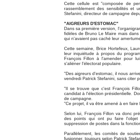
Cette cellule est "composée de pers
rassemblement des sensibilités et un
Stefanini, directeur de campagne depui
"AIGREURS D'ESTOMAC"
Dans sa première version, l'organigra
fidèles de Bruno Le Maire mais dans
qui n'avaient pas caché leur amertume, 
Cette semaine, Brice Hortefeux, Laur
leur inquiétude à propos du progra
François Fillon à l'amender pour lu
s'aliéner l'électorat populaire.
"Des aigreurs d'estomac, il nous arrive
vendredi Patrick Stefanini, sans citer p
"Il se trouve que c'est François Fil
candidat à l'élection présidentielle. Do
de campagne.
"Ce projet, il va être amené à en faire
Selon lui, François Fillon va donc pr
des points qui ont pu faire l'obj
suppression de postes dans la fonction
Parallèlement, les comités de souti
fusionner, toujours selon Patrick Stefan