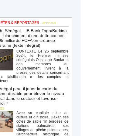
ETES & REPORTAGES
- 25/10/2025
du Sénégal – IB Bank Togo/Burkina
: blanchiment d’une dette cachée
5 milliards FCFA en créance
raine (texte intégral)
CONTEXTE Le 26 septembre
2024, le Premier ministre
sénégalais Ousmane Sonko et
des membres du
gouvernement livrent à la
presse des détails concernant
« falsification » des comptes et
teurs...
négal peut-il jouer la carte du
sme durable pour élever le niveau
al dans le secteur et favoriser
loi ?
025
Avec sa capitale riche de
culture et d’histoire, Dakar, ses
côtes de sable fin bordées de
stations balnéaires, ses
villages de pêche pittoresques,
l’architecture historique de