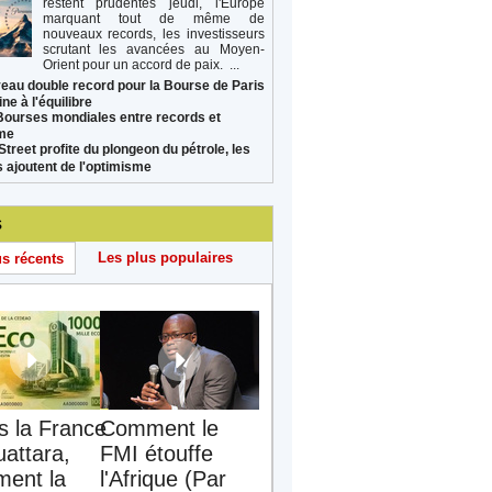
restent prudentes jeudi, l'Europe
marquant tout de même de
nouveaux records, les investisseurs
scrutant les avancées au Moyen-
Orient pour un accord de paix. ...
eau double record pour la Bourse de Paris
ne à l'équilibre
Bourses mondiales entre records et
sme
Street profite du plongeon du pétrole, les
s ajoutent de l'optimisme
s
Les plus populaires
us récents
s la France
Comment le
uattara,
FMI étouffe
ent la
l'Afrique (Par