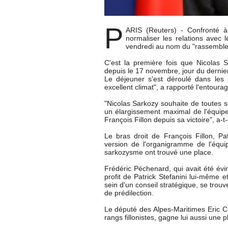
P
ARIS (Reuters) - Confronté à
normaliser les relations avec l
vendredi au nom du "rassembl
C'est la première fois que Nicolas 
depuis le 17 novembre, jour du dernier
Le déjeuner s'est déroulé dans les 
excellent climat", a rapporté l'entoura
"Nicolas Sarkozy souhaite de toutes ses
un élargissement maximal de l'équipe 
François Fillon depuis sa victoire", a-t
Le bras droit de François Fillon, Pat
version de l'organigramme de l'équ
sarkozysme ont trouvé une place.
Frédéric Péchenard, qui avait été évi
profit de Patrick Stefanini lui-même e
sein d'un conseil stratégique, se tro
de prédilection.
Le député des Alpes-Maritimes Eric Ci
rangs fillonistes, gagne lui aussi une p