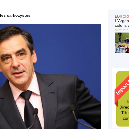
 les sarkozystes
EDITORI
L'Argen
colons 
20/07/2026