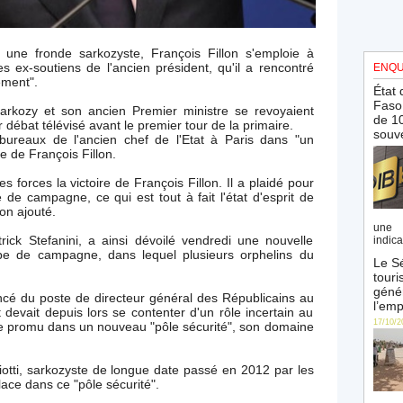
 une fronde sarkozyste, François Fillon s'emploie à
es ex-soutiens de l'ancien président, qu'il a rencontré
ENQU
ement".
État 
Faso 
Sarkozy et son ancien Premier ministre se revoyaient
de 10
 débat télévisé avant le premier tour de la primaire.
souve
bureaux de l'ancien chef de l'Etat à Paris dans "un
ge de François Fillon.
 forces la victoire de François Fillon. Il a plaidé pour
de campagne, ce qui est tout à fait l'état d'esprit de
-on ajouté.
une 
rick Stefanini, a ainsi dévoilé vendredi une nouvelle
indica
ipe de campagne, dans lequel plusieurs orphelins du
Le Sé
touri
génér
ncé du poste de directeur général des Républicains au
l’emp
t devait depuis lors se contenter d'un rôle incertain au
17/10/2
uve promu dans un nouveau "pôle sécurité", son domaine
otti, sarkozyste de longue date passé en 2012 par les
lace dans ce "pôle sécurité".