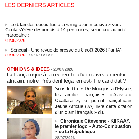
LES DERNIERS ARTICLES
Le bilan des décès liés à la « migration massive » vers
Ceuta s'élève désormais à 14 personnes, selon une autorité
marocaine :
08/08/2026
-
Sénégal - Une revue de presse du 8 août 2026 (Par IA)
08/08/2026
-
MOMO ALADJI
SENEGAL - Les Unes de la presse quotidienne du 8/9 août
2026
OPINIONS & IDEES
-
28/07/2026
08/08/2026
-
MOMO ALADJI
La françafrique à la recherche d'un nouveau mentor
A Ceuta, les enfants migrants risquent d'être victimes de
africain, notre Président légal en est-il le candidat ?
maltraitance et d'exploitation, avertissent des ONG
Sous le titre « De Mougins à l’Elysée,
07/08/2026
-
les amitiés françaises d’Alassane
Les Bourses mondiales touchent des sommets après
Ouattara », le journal françafricain
l'emploi américain
Jeune Afrique (JA) livre cette citation
07/08/2026
-
d’un « ami français » du...
"Construction de la Grande Côte D'ivoire" : Le Président
Chronique Citoyenne - KIIRAAY,
Alassane Ouattara appelle à la contribution de toutes les forces
le premier logo « Auto-Combustion
vives de la nation
» de la République
07/08/2026
-
28/07/2026