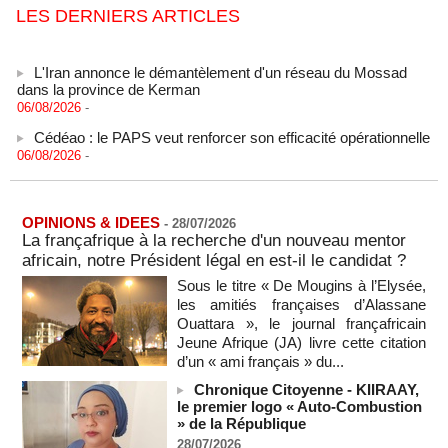
LES DERNIERS ARTICLES
L'Iran annonce le démantèlement d'un réseau du Mossad
dans la province de Kerman
06/08/2026
-
Cédéao : le PAPS veut renforcer son efficacité opérationnelle
06/08/2026
-
L'armée nigériane obtient une hausse salariale historique
06/08/2026
-
Au Nigeria, plus de 300 victimes d’enlèvements ont été
OPINIONS & IDEES
-
28/07/2026
libérées
La françafrique à la recherche d'un nouveau mentor
06/08/2026
-
africain, notre Président légal en est-il le candidat ?
Au Nigeria, plus de 300 victimes d’enlèvements ont été
Sous le titre « De Mougins à l’Elysée,
libérées
les amitiés françaises d’Alassane
06/08/2026
-
Ouattara », le journal françafricain
Jeune Afrique (JA) livre cette citation
Soutenir l’intégrité de l’information à Sao Tomé-et-Principe à
d’un « ami français » du...
l’approche des élections
06/08/2026
-
Chronique Citoyenne - KIIRAAY,
le premier logo « Auto-Combustion
Taïwan bloque un pont stratégique lors de la simulation d'une
» de la République
invasion par la Chine
28/07/2026
06/08/2026
-