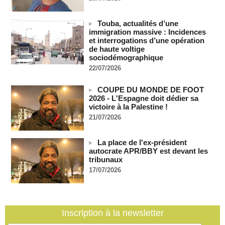
Les Bourses mondiales suspendues au Moyen-Orient,
records en Europe
Touba, actualités d’une
immigration massive : Incidences
06/08/2026
-
et interrogations d’une opération
Soudan du Sud : Les avocats de Riek Machar sollicitent un
de haute voltige
accès à leur client avant la prochaine audience
sociodémographique
06/08/2026
-
22/07/2026
France-Algérie: l'affaire Mehdi Laribi relance la coopération
policière contre le narcotrafic
COUPE DU MONDE DE FOOT
06/08/2026
-
2026 - L'Espagne doit dédier sa
victoire à la Palestine !
Guinée : l'absence du président Doumbouya ravive les
21/07/2026
tensions politiques
06/08/2026
-
La place de l'ex-président
Bénin: le nouveau Sénat élit son premier président
autocrate APR/BBY est devant les
06/08/2026
-
tribunaux
La Centrafrique et le Cameroun apaisent les tensions après
17/07/2026
un incident frontalier
06/08/2026
-
Inscription à la newsletter