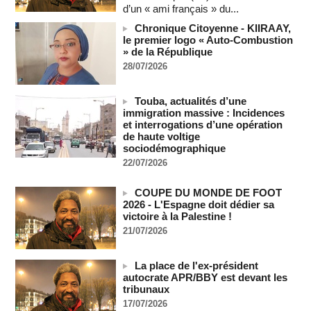
Soutenir l’intégrité de l’information à Sao Tomé-et-Principe à
d’un « ami français » du...
l’approche des élections
Chronique Citoyenne - KIIRAAY,
06/08/2026
-
le premier logo « Auto-Combustion
Taïwan bloque un pont stratégique lors de la simulation d'une
» de la République
invasion par la Chine
28/07/2026
06/08/2026
-
Les Bourses mondiales suspendues au Moyen-Orient,
Touba, actualités d’une
records en Europe
immigration massive : Incidences
06/08/2026
-
et interrogations d’une opération
de haute voltige
Soudan du Sud : Les avocats de Riek Machar sollicitent un
sociodémographique
accès à leur client avant la prochaine audience
22/07/2026
06/08/2026
-
France-Algérie: l'affaire Mehdi Laribi relance la coopération
COUPE DU MONDE DE FOOT
policière contre le narcotrafic
2026 - L'Espagne doit dédier sa
06/08/2026
-
victoire à la Palestine !
Guinée : l'absence du président Doumbouya ravive les
21/07/2026
tensions politiques
06/08/2026
-
La place de l'ex-président
Bénin: le nouveau Sénat élit son premier président
autocrate APR/BBY est devant les
tribunaux
06/08/2026
-
17/07/2026
La Centrafrique et le Cameroun apaisent les tensions après