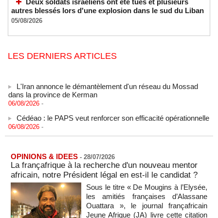
Deux soldats israéliens ont été tués et plusieurs
autres blessés lors d'une explosion dans le sud du Liban
05/08/2026
LES DERNIERS ARTICLES
L'Iran annonce le démantèlement d'un réseau du Mossad
dans la province de Kerman
06/08/2026
-
Cédéao : le PAPS veut renforcer son efficacité opérationnelle
06/08/2026
-
L'armée nigériane obtient une hausse salariale historique
06/08/2026
-
OPINIONS & IDEES
-
28/07/2026
Au Nigeria, plus de 300 victimes d’enlèvements ont été
La françafrique à la recherche d'un nouveau mentor
libérées
africain, notre Président légal en est-il le candidat ?
06/08/2026
-
Sous le titre « De Mougins à l’Elysée,
Au Nigeria, plus de 300 victimes d’enlèvements ont été
les amitiés françaises d’Alassane
libérées
Ouattara », le journal françafricain
06/08/2026
-
Jeune Afrique (JA) livre cette citation