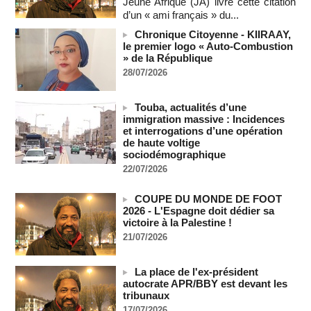
Jeune Afrique (JA) livre cette citation
07/08/2026
-
d’un « ami français » du...
"Construction de la Grande Côte D'ivoire" : Le Président
Chronique Citoyenne - KIIRAAY,
Alassane Ouattara appelle à la contribution de toutes les forces
le premier logo « Auto-Combustion
vives de la nation
» de la République
07/08/2026
-
28/07/2026
Polémique à l’Assemblée nationale : Yaël Braun-Pivet se dit
"dépassée" par les critiques concernant le nouveau pavillon
Touba, actualités d’une
07/08/2026
-
immigration massive : Incidences
et interrogations d’une opération
Depuis le « cessez-le-feu » à Gaza, les forces israéliennes
de haute voltige
ont tué 300 enfants palestiniens (UNICEF)
sociodémographique
07/08/2026
-
22/07/2026
Guinée-Bissau - Première visite de la médiation sénégalaise
après le sommet de la Cedeao
COUPE DU MONDE DE FOOT
07/08/2026
-
2026 - L'Espagne doit dédier sa
Bénin: Patrice Talon élu président du Sénat, moins de trois
victoire à la Palestine !
mois après son départ du pouvoir
21/07/2026
07/08/2026
-
Mali-Algérie : le PM Maïga affirme qu’il n’y a « aucune
La place de l'ex-président
rupture diplomatique » entre les 2 pays
autocrate APR/BBY est devant les
07/08/2026
-
tribunaux
17/07/2026