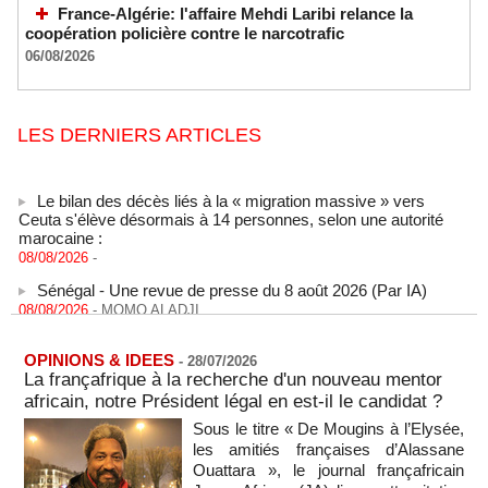
France-Algérie: l'affaire Mehdi Laribi relance la
coopération policière contre le narcotrafic
06/08/2026
LES DERNIERS ARTICLES
Le bilan des décès liés à la « migration massive » vers
Ceuta s'élève désormais à 14 personnes, selon une autorité
marocaine :
08/08/2026
-
Sénégal - Une revue de presse du 8 août 2026 (Par IA)
08/08/2026
-
MOMO ALADJI
SENEGAL - Les Unes de la presse quotidienne du 8/9 août
2026
OPINIONS & IDEES
08/08/2026
-
MOMO ALADJI
-
28/07/2026
La françafrique à la recherche d'un nouveau mentor
A Ceuta, les enfants migrants risquent d'être victimes de
africain, notre Président légal en est-il le candidat ?
maltraitance et d'exploitation, avertissent des ONG
Sous le titre « De Mougins à l’Elysée,
07/08/2026
-
les amitiés françaises d’Alassane
Les Bourses mondiales touchent des sommets après
Ouattara », le journal françafricain
l'emploi américain