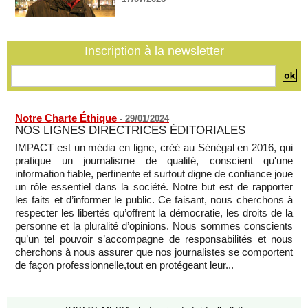
Journaliste libanaise tuée par Israël : Amnesty France
demande une enquête pour crime de guerre
07/08/2026
-
Côte d'Ivoire : le président Ouattara accorde la grâce à 4.661
Inscription à la newsletter
détenus
07/08/2026
-
Notre Charte Éthique
-
29/01/2024
NOS LIGNES DIRECTRICES ÉDITORIALES
IMPACT est un média en ligne, créé au Sénégal en 2016, qui
pratique un journalisme de qualité, conscient qu'une
information fiable, pertinente et surtout digne de confiance joue
un rôle essentiel dans la société. Notre but est de rapporter
les faits et d’informer le public. Ce faisant, nous cherchons à
respecter les libertés qu’offrent la démocratie, les droits de la
personne et la pluralité d’opinions. Nous sommes conscients
qu’un tel pouvoir s’accompagne de responsabilités et nous
cherchons à nous assurer que nos journalistes se comportent
de façon professionnelle,tout en protégeant leur...