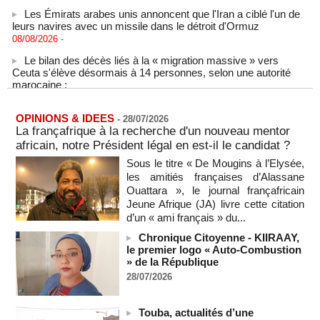
Les Émirats arabes unis annoncent que l'Iran a ciblé l'un de
leurs navires avec un missile dans le détroit d'Ormuz
08/08/2026
-
Le bilan des décès liés à la « migration massive » vers
Ceuta s'élève désormais à 14 personnes, selon une autorité
marocaine :
08/08/2026
-
Sénégal - Une revue de presse du 8 août 2026 (Par IA)
OPINIONS & IDEES
08/08/2026
-
MOMO ALADJI
-
28/07/2026
La françafrique à la recherche d'un nouveau mentor
SENEGAL - Les Unes de la presse quotidienne du 8/9 août
africain, notre Président légal en est-il le candidat ?
2026
Sous le titre « De Mougins à l’Elysée,
08/08/2026
-
MOMO ALADJI
les amitiés françaises d’Alassane
A Ceuta, les enfants migrants risquent d'être victimes de
Ouattara », le journal françafricain
maltraitance et d'exploitation, avertissent des ONG
Jeune Afrique (JA) livre cette citation
07/08/2026
-
d’un « ami français » du...
Les Bourses mondiales touchent des sommets après
Chronique Citoyenne - KIIRAAY,
l'emploi américain
le premier logo « Auto-Combustion
07/08/2026
-
» de la République
28/07/2026
"Construction de la Grande Côte D'ivoire" : Le Président
Alassane Ouattara appelle à la contribution de toutes les forces
vives de la nation
Touba, actualités d’une
07/08/2026
-