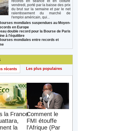
records en séance et en clôture
vendredi, porté par la baisse des prix
du brut sur la semaine et par le net
ralentissement du marché de
l'emploi américain, qui...
Bourses mondiales suspendues au Moyen-
records en Europe
eau double record pour la Bourse de Paris
ne à l'équilibre
Bourses mondiales entre records et
sme
s
Les plus populaires
us récents
s la France
Comment le
uattara,
FMI étouffe
ent la
l'Afrique (Par