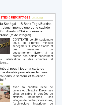
ETES & REPORTAGES
- 25/10/2025
du Sénégal – IB Bank Togo/Burkina
: blanchiment d’une dette cachée
5 milliards FCFA en créance
raine (texte intégral)
CONTEXTE Le 26 septembre
2024, le Premier ministre
sénégalais Ousmane Sonko et
des membres du
gouvernement livrent à la
presse des détails concernant
« falsification » des comptes et
teurs...
négal peut-il jouer la carte du
sme durable pour élever le niveau
al dans le secteur et favoriser
loi ?
025
Avec sa capitale riche de
culture et d’histoire, Dakar, ses
côtes de sable fin bordées de
stations balnéaires, ses
villages de pêche pittoresques,
l’architecture historique de