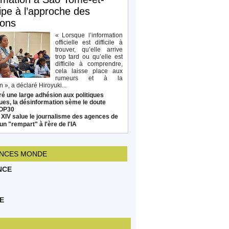
ipe à l’approche des
ions
« Lorsque l’information
officielle est difficile à
trouver, qu’elle arrive
trop tard ou qu’elle est
difficile à comprendre,
cela laisse place aux
rumeurs et à la
 », a déclaré Hiroyuki...
é une large adhésion aux politiques
ues, la désinformation sème le doute
COP30
 XIV salue le journalisme des agences de
un "rempart" à l'ère de l'IA
NCES MONDE
NCE
E