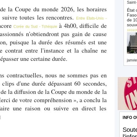
Saint-
de la Coupe du monde 2026, les horaires
État 
Faso 
 suivre toutes les rencontres.
Entre Etats-Unis -
de 10
ncore
à 4h00, difficile de
souve
Corée du Sud - Tchéquie
10/10/2
 passionnés n'obtiendront pas gain de cause
ion, puisque la durée des résumés est une
e contrat entre l'instance et la chaîne ne
épasser une certaine durée.
janvie
ons contractuelles, nous ne sommes pas en
 clips d'une durée dépassant 60 secondes,
 de la diffusion de la Coupe du monde de la
erci de votre compréhension », a conclu la
aire une raison ou suivre en direct les
]
INFO O
Soute
l’inf