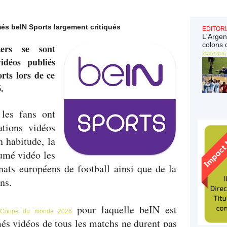
és beIN Sports largement critiqués
EDITORI
L'Argen
colons 
ers se sont
20/07/2026
idéos publiés
rts lors de ce
.
les fans ont
ations vidéos
 habitude, la
umé vidéo les
ats européens de football ainsi que de la
ns.
pour laquelle beIN est
 Coupe du monde 2026
més vidéos de tous les matchs ne durent pas