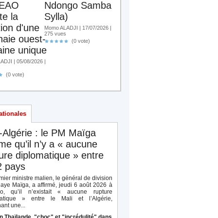
EAO
Ndongo Samba
te la
Sylla)
tion d'une
Momo ALADJI | 17/07/2026 |
275 vues
aie ouest-
(0 vote)
aine unique
DJI | 05/08/2026 |
s
(0 vote)
ationales
-Algérie : le PM Maïga
rme qu’il n’y a « aucune
ure diplomatique » entre
2 pays
ier ministre malien, le général de division
aye Maïga, a affirmé, jeudi 6 août 2026 à
o, qu’il n’existait « aucune rupture
atique » entre le Mali et l’Algérie,
ant une...
n Thaïlande, "choc" et "incrédulité" dans