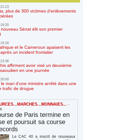
 21:23
ia, plus de 300 victimes d’enlèvements
ibérées
 19:20
e nouveau Sénat élit son premier
t
 19:18
afrique et le Cameroun apaisent les
après un incident frontalier
 23:38
his affirment avoir visé un deuxième
r saoudien en une journée
 20:00
 le mari d'une ministre arrêté dans une
e trafic de drogue
RCES...MARCHES...MONNAIES...
-
26
urse de Paris termine en
e et poursuit sa course
ecords
Le CAC 40 a inscrit de nouveaux