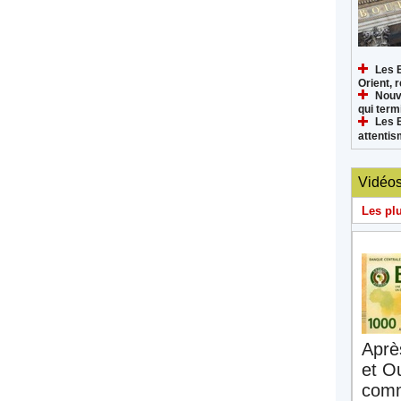
Les 
Orient, 
Nouv
qui termi
Les 
attenti
Vidéo
Les pl
Aprè
et O
comm