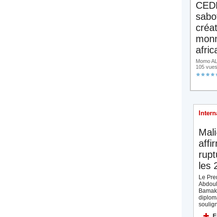
CED
sabo
créa
monn
afric
Momo ALA
105 vue
Intern
Mali
affi
rupt
les 
Le Prem
Abdoul
Bamak
diplom
soulign
E