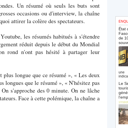
condes. Un résumé où seuls les buts sont
grosses occasions ou d'interview, la chaîne
uoi attirer la colère des spectateurs.
ENQU
État 
Faso 
 Youtube, les résumés habitués à s'étendre
de 10
argement réduit depuis le début du Mondial
souve
n rond n'ont pas hésité à partager leur
une 
t plus longue que ce résumé », « Les deux
indica
us longues que le résumé », « N'hésitez pas
Le Sé
touri
 « On s'approche des 0 minute. On ne lâche
génér
ateurs. Face à cette polémique, la chaîne a
l’emp
17/10/2