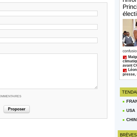
Princ
élect
confusion
Malgr
climatiq
avant 
Léon
presse, 
TENDA
COMMENTAIRES
FRA
USA
CHIN
BRÈVES