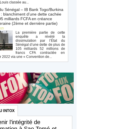
Louis classée au...
du Sénégal – IB Bank Togo/Burkina
: blanchiment d’une dette cachée
5 milliards FCFA en créance
raine (2ème et dernière partie)
025
La première partie de cette
enquête a révélé la
dissimulation par l’État du
Sénégal d’une dette de plus de
105 milliards 52 millions de
francs CFA contractée en
r 2022 via une « Convention de...
U INTOX
nir l’intégrité de
ormation à Sao Tomé-et-