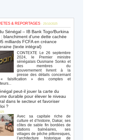
ETES & REPORTAGES
- 25/10/2025
du Sénégal – IB Bank Togo/Burkina
: blanchiment d’une dette cachée
5 milliards FCFA en créance
raine (texte intégral)
CONTEXTE Le 26 septembre
2024, le Premier ministre
sénégalais Ousmane Sonko et
des membres du
gouvernement livrent à la
presse des détails concernant
« falsification » des comptes et
teurs...
négal peut-il jouer la carte du
sme durable pour élever le niveau
al dans le secteur et favoriser
loi ?
025
Avec sa capitale riche de
culture et d’histoire, Dakar, ses
côtes de sable fin bordées de
stations balnéaires, ses
villages de pêche pittoresques,
l’architecture historique de