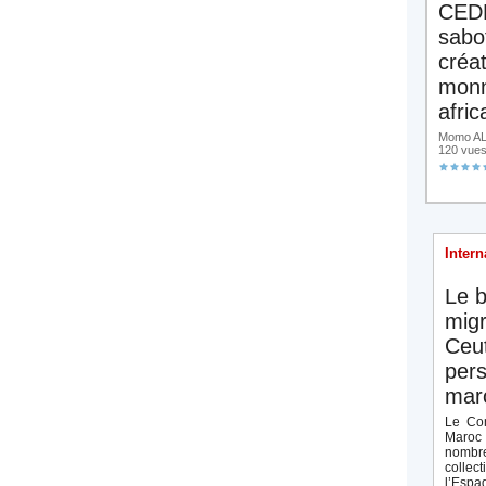
CED
sabo
créa
monn
afric
Momo ALA
120 vue
Intern
Le b
migr
Ceut
pers
maro
Le Con
Maroc 
nombre
collect
l’Espag