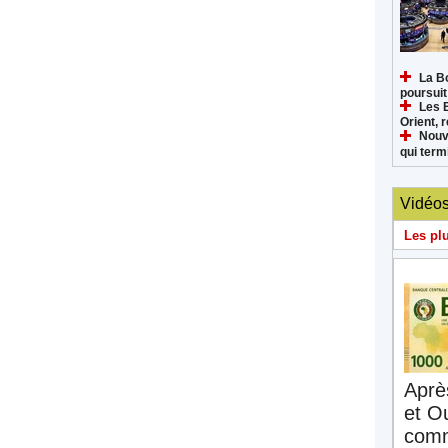
La B
poursuit
Les 
Orient, 
Nouv
qui termi
Vidéo
Les pl
Aprè
et O
comm