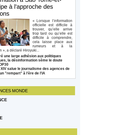
ipe à l’approche des
ions
« Lorsque l’information
officielle est difficile à
trouver, qu’elle arrive
trop tard ou qu’elle est
difficile à comprendre,
cela laisse place aux
rumeurs et à la
 », a déclaré Hiroyuki...
é une large adhésion aux politiques
ues, la désinformation sème le doute
COP30
 XIV salue le journalisme des agences de
un "rempart" à l'ère de l'IA
NCES MONDE
NCE
E