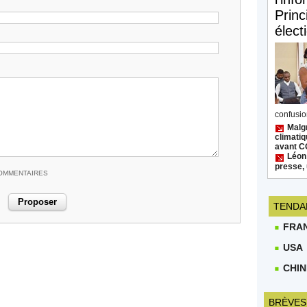
Princ
élect
confusion
Malgr
climatiq
avant 
Léon
presse, 
COMMENTAIRES
TENDA
FRA
USA
CHIN
BRÈVES