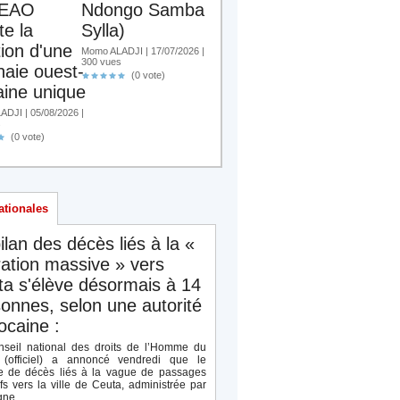
EAO
Ndongo Samba
te la
Sylla)
tion d'une
Momo ALADJI | 17/07/2026 |
300 vues
aie ouest-
(0 vote)
aine unique
DJI | 05/08/2026 |
s
(0 vote)
ationales
ilan des décès liés à la «
ation massive » vers
a s'élève désormais à 14
onnes, selon une autorité
caine :
seil national des droits de l’Homme du
(officiel) a annoncé vendredi que le
 de décès liés à la vague de passages
ifs vers la ville de Ceuta, administrée par
ne,...