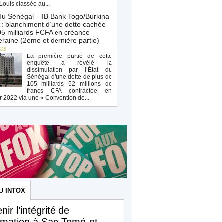
Louis classée au...
du Sénégal – IB Bank Togo/Burkina
: blanchiment d’une dette cachée
5 milliards FCFA en créance
raine (2ème et dernière partie)
025
La première partie de cette
enquête a révélé la
dissimulation par l’État du
Sénégal d’une dette de plus de
105 milliards 52 millions de
francs CFA contractée en
r 2022 via une « Convention de...
U INTOX
nir l’intégrité de
ormation à Sao Tomé-et-