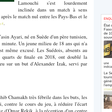
Lamouchi s'est lourdement
inclinée dans un match à sens
après le match nul entre les Pays-Bas et le
ENQU
.
e F
État 
Faso 
de 10
sin Ayari, né en Suède d'un père tunisien,
souve
e minute. Un jeune milieu de 18 ans qui n'a
 est même excusé. Les Suédois, absents au
s quarts de finale en 2018, ont doublé la
eu sur un but d'Alexander Izak, servi par
une 
indica
Le Sé
touri
génér
l’emp
17/10/2
ib Chamakh très fébrile dans les buts, les
, contre le cours du jeu, à réduire l'écart
te d'Omar Rekik, à la réception d'un centre