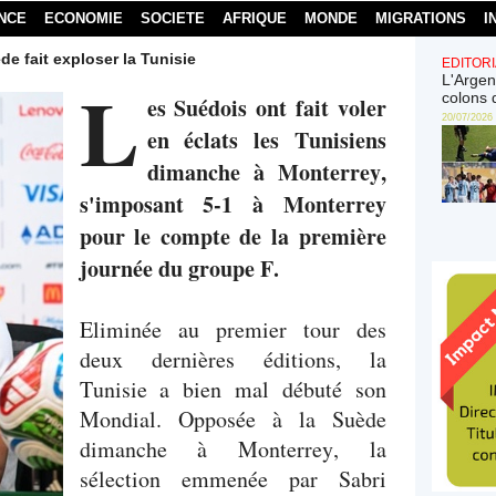
NCE
ECONOMIE
SOCIETE
AFRIQUE
MONDE
MIGRATIONS
I
e fait exploser la Tunisie
EDITORI
L
L'Argen
colons 
es Suédois ont fait voler
20/07/2026
en éclats les Tunisiens
dimanche à Monterrey,
s'imposant 5-1 à Monterrey
pour le compte de la première
journée du groupe F.
Eliminée au premier tour des
deux dernières éditions, la
Tunisie a bien mal débuté son
Mondial. Opposée à la Suède
dimanche à Monterrey, la
sélection emmenée par Sabri