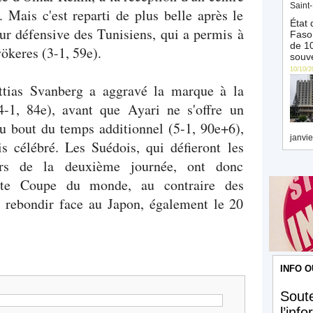
Saint-
 Mais c'est reparti de plus belle après le
État 
ur défensive des Tunisiens, qui a permis à
Faso 
de 10
yökeres (3-1, 59e).
souve
10/10/2
ttias Svanberg a aggravé la marque à la
4-1, 84e), avant que Ayari ne s'offre un
au bout du temps additionnel (5-1, 90e+6),
janvie
is célébré. Les Suédois, qui défieront les
ors de la deuxième journée, ont donc
tte Coupe du monde, au contraire des
e rebondir face au Japon, également le 20
INFO O
Soute
l’inf