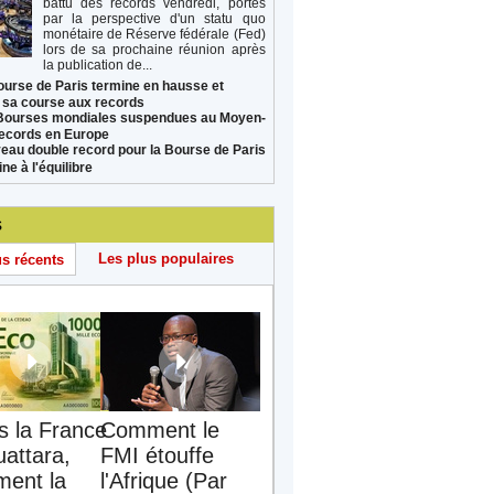
battu des records vendredi, portés
par la perspective d'un statu quo
monétaire de Réserve fédérale (Fed)
lors de sa prochaine réunion après
la publication de...
ourse de Paris termine en hausse et
 sa course aux records
Bourses mondiales suspendues au Moyen-
records en Europe
eau double record pour la Bourse de Paris
ne à l'équilibre
s
Les plus populaires
us récents
s la France
Comment le
uattara,
FMI étouffe
ent la
l'Afrique (Par