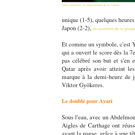
Sabri Lamouchi, le selectionneur de la Tunisie
unique (1-5), quelques heures 
Japon (2-2),
en ouverture de ce group
Et comme un symbole, c'est Ya
qui a ouvert le score dès la 7
pas célébré son but et s'en
Qatar après avoir atteint le
marque à la demi-heure de j
Viktor Gyökeres.
Le doublé pour Ayari
Sous l'eau, avec un Abdelmouh
Aigles de Carthage ont réussi
avant la pause, grâce à une tê