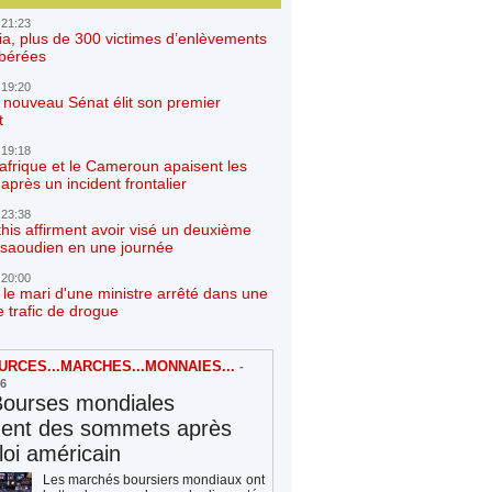
 21:23
ia, plus de 300 victimes d’enlèvements
ibérées
 19:20
e nouveau Sénat élit son premier
t
 19:18
afrique et le Cameroun apaisent les
après un incident frontalier
 23:38
his affirment avoir visé un deuxième
r saoudien en une journée
 20:00
 le mari d'une ministre arrêté dans une
e trafic de drogue
RCES...MARCHES...MONNAIES...
-
26
Bourses mondiales
hent des sommets après
loi américain
Les marchés boursiers mondiaux ont