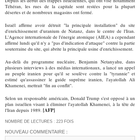
Depuis les début des frappes israéliennes, qui ont visé notamment
Téhéran, les rues de la capitale sont restées pour la plupart
désertes et de nombreux magasins ont fermé.
Israël affirme avoir détruit "la principale installation" du site
d'enrichissement d'uranium de Natanz, dans le centre de l'Iran.
L'Agence internationale de l'énergie atomique (AIEA) a cependant
affirmé lundi qu'il n'y a "pas d'indication d'attaque" contre la partie
souterraine du site, qui abrite la principale usine d'enrichissement.
Au-delà du programme nucléaire, Benjamin Netanyahu, dans
plusieurs interviews à des médias internationaux, a lancé un appel
au peuple iranien pour qu'il se soulève contre la "tyrannie" et
estimé qu'assassiner le guide suprême iranien, l'ayatollah Ali
Khamenei, mettrait "fin au conflit".
Selon un responsable américain, Donald Trump s'est opposé à un
plan israélien visant à éliminer l'ayatollah Khamenei, à la tête de
[AFP]
l'Iran depuis 1989.
NOMBRE DE LECTURES : 223 FOIS
NOUVEAU COMMENTAIRE :