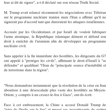
leur ai dit de signer", a-t-il déclaré sur son réseau Truth Social.
M. Trump avait relancé récemment les négociations avec Téhéran
sur le programme nucléaire iranien mais l'Iran a affirmé qu'il ne
signerait pas d'accord tant que dureraient les attaques israéliennes.
Accusée par les Occidentaux et par Israël de vouloir fabriquer
l'arme atomique, la République islamique dément et défend son
droit à enrichir de l'uranium afin de développer un programme
nucléaire civil.
Sans appeler à la fin immédiate des hostilités, les dirigeants du G7
ont appelé à "protéger les civils", affirmant le droit d'Israël à "se
défendre" et qualifiant "l'Iran de "principale source d'instabilité et
de terrorisme dans la région".
"Nous demandons instamment que la résolution de la crise en Iran
aboutisse à une désescalade plus vaste des hostilités au Moyen-
Orient, y compris à un cessez-le-feu à Gaza", ont-ils écrit.
Face à cet embrasement, la Chine a accusé Donald Trump de
"jeter de l'huile sur le feu" et pressé ses ressortissants de quitter