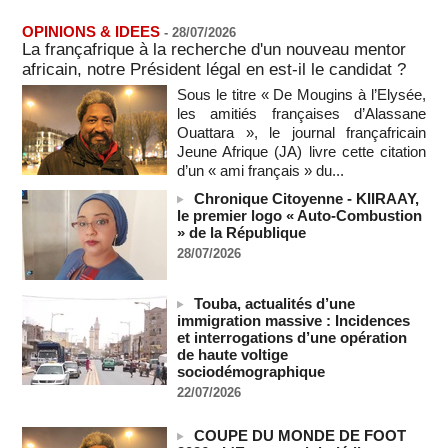
06/08/2026
-
OPINIONS & IDEES
Au Nigeria, plus de 300 victimes d’enlèvements ont été
-
28/07/2026
La françafrique à la recherche d'un nouveau mentor
libérées
06/08/2026
africain, notre Président légal en est-il le candidat ?
-
Sous le titre « De Mougins à l’Elysée,
Soutenir l’intégrité de l’information à Sao Tomé-et-Principe à
les amitiés françaises d’Alassane
l’approche des élections
Ouattara », le journal françafricain
06/08/2026
-
Jeune Afrique (JA) livre cette citation
Taïwan bloque un pont stratégique lors de la simulation d'une
d’un « ami français » du...
invasion par la Chine
06/08/2026
-
Chronique Citoyenne - KIIRAAY,
le premier logo « Auto-Combustion
Les Bourses mondiales suspendues au Moyen-Orient,
» de la République
records en Europe
28/07/2026
06/08/2026
-
Soudan du Sud : Les avocats de Riek Machar sollicitent un
Touba, actualités d’une
accès à leur client avant la prochaine audience
immigration massive : Incidences
06/08/2026
-
et interrogations d’une opération
de haute voltige
France-Algérie: l'affaire Mehdi Laribi relance la coopération
sociodémographique
policière contre le narcotrafic
06/08/2026
-
22/07/2026
Guinée : l'absence du président Doumbouya ravive les
COUPE DU MONDE DE FOOT
tensions politiques