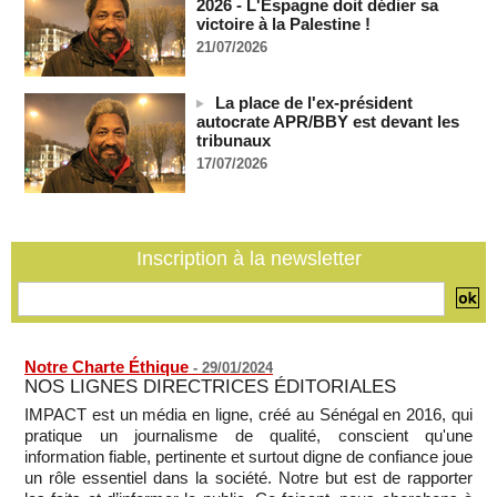
2026 - L'Espagne doit dédier sa
06/08/2026
-
victoire à la Palestine !
Bénin: le nouveau Sénat élit son premier président
21/07/2026
06/08/2026
-
La Centrafrique et le Cameroun apaisent les tensions après
La place de l'ex-président
un incident frontalier
autocrate APR/BBY est devant les
06/08/2026
-
tribunaux
17/07/2026
Vu & Lu sur X - Donald Trump dans le piège à milliards de la
BBC
06/08/2026
-
Inscription à la newsletter
Notre Charte Éthique
-
29/01/2024
NOS LIGNES DIRECTRICES ÉDITORIALES
IMPACT est un média en ligne, créé au Sénégal en 2016, qui
pratique un journalisme de qualité, conscient qu'une
information fiable, pertinente et surtout digne de confiance joue
un rôle essentiel dans la société. Notre but est de rapporter