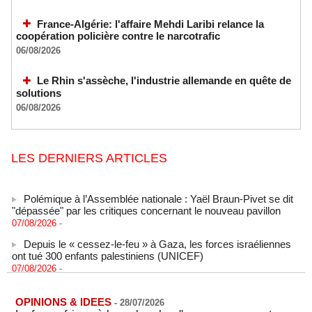
France-Algérie: l'affaire Mehdi Laribi relance la
coopération policière contre le narcotrafic
06/08/2026
Le Rhin s'assèche, l'industrie allemande en quête de
solutions
06/08/2026
LES DERNIERS ARTICLES
Polémique à l’Assemblée nationale : Yaël Braun-Pivet se dit
"dépassée" par les critiques concernant le nouveau pavillon
07/08/2026
-
Depuis le « cessez-le-feu » à Gaza, les forces israéliennes
ont tué 300 enfants palestiniens (UNICEF)
07/08/2026
-
Guinée-Bissau - Première visite de la médiation sénégalaise
après le sommet de la Cedeao
OPINIONS & IDEES
07/08/2026
-
-
28/07/2026