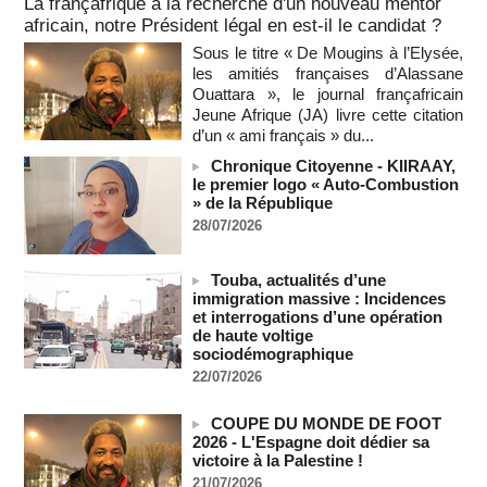
La françafrique à la recherche d'un nouveau mentor
Bénin: Patrice Talon élu président du Sénat, moins de trois
africain, notre Président légal en est-il le candidat ?
mois après son départ du pouvoir
Sous le titre « De Mougins à l’Elysée,
07/08/2026
-
les amitiés françaises d’Alassane
Mali-Algérie : le PM Maïga affirme qu’il n’y a « aucune
Ouattara », le journal françafricain
rupture diplomatique » entre les 2 pays
Jeune Afrique (JA) livre cette citation
07/08/2026
-
d’un « ami français » du...
Journaliste libanaise tuée par Israël : Amnesty France
Chronique Citoyenne - KIIRAAY,
demande une enquête pour crime de guerre
le premier logo « Auto-Combustion
07/08/2026
-
» de la République
28/07/2026
Côte d'Ivoire : le président Ouattara accorde la grâce à 4.661
détenus
07/08/2026
-
Touba, actualités d’une
immigration massive : Incidences
Plagiat à Cambridge - L’université va réexaminer le
et interrogations d’une opération
recrutement de ses enseignants
de haute voltige
07/08/2026
-
sociodémographique
La Türkiye, l’Arabie saoudite et le Pakistan signent un accord
22/07/2026
conjoint de défense à La Mecque
07/08/2026
-
COUPE DU MONDE DE FOOT
La Bourse de Paris termine en hausse et poursuit sa course
2026 - L'Espagne doit dédier sa
aux records
victoire à la Palestine !
07/08/2026
-
21/07/2026