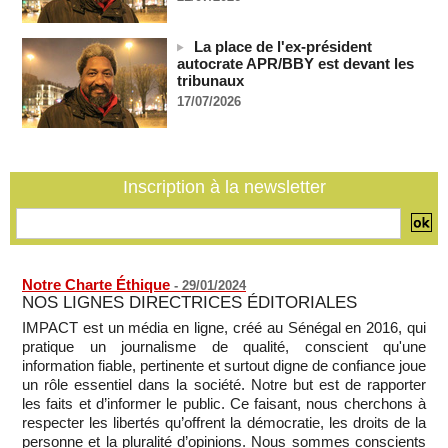
En Thaïlande, "choc" et "incrédulité" dans un lycée après une
fusillade mortelle
La place de l'ex-président
07/08/2026
-
autocrate APR/BBY est devant les
tribunaux
Hydrocarbures : les entreprises d’État font des recettes de
17/07/2026
37,5 milliards de francs CFA au premier semestre de 2025
07/08/2026
-
Les États-Unis déplacent leurs avions ravitailleurs stationnés
en Palestine occupée
Inscription à la newsletter
07/08/2026
-
Notre Charte Éthique
-
29/01/2024
NOS LIGNES DIRECTRICES ÉDITORIALES
IMPACT est un média en ligne, créé au Sénégal en 2016, qui
pratique un journalisme de qualité, conscient qu'une
information fiable, pertinente et surtout digne de confiance joue
un rôle essentiel dans la société. Notre but est de rapporter
les faits et d’informer le public. Ce faisant, nous cherchons à
respecter les libertés qu’offrent la démocratie, les droits de la
personne et la pluralité d’opinions. Nous sommes conscients