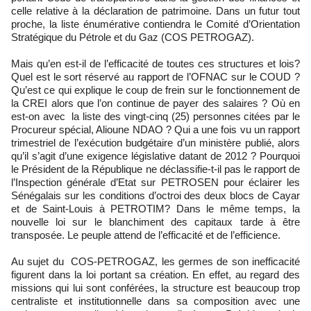
celle relative à la déclaration de patrimoine. Dans un futur tout
proche, la liste énumérative contiendra le Comité d’Orientation
Stratégique du Pétrole et du Gaz (COS PETROGAZ).
Mais qu’en est-il de l’efficacité de toutes ces structures et lois?
Quel est le sort réservé au rapport de l’OFNAC sur le COUD ?
Qu’est ce qui explique le coup de frein sur le fonctionnement de
la CREI alors que l’on continue de payer des salaires ? Où en
est-on avec la liste des vingt-cinq (25) personnes citées par le
Procureur spécial, Alioune NDAO ? Qui a une fois vu un rapport
trimestriel de l’exécution budgétaire d’un ministère publié, alors
qu’il s’agit d’une exigence législative datant de 2012 ? Pourquoi
le Président de la République ne déclassifie-t-il pas le rapport de
l’Inspection générale d’Etat sur PETROSEN pour éclairer les
Sénégalais sur les conditions d’octroi des deux blocs de Cayar
et de Saint-Louis à PETROTIM? Dans le même temps, la
nouvelle loi sur le blanchiment des capitaux tarde à être
transposée. Le peuple attend de l’efficacité et de l’efficience.
Au sujet du COS-PETROGAZ, les germes de son inefficacité
figurent dans la loi portant sa création. En effet, au regard des
missions qui lui sont conférées, la structure est beaucoup trop
centraliste et institutionnelle dans sa composition avec une