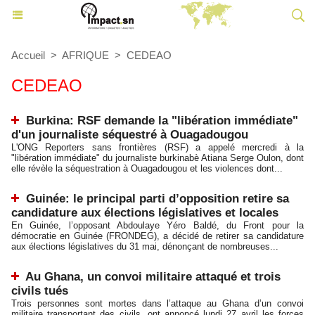
Accueil
>
AFRIQUE
>
CEDEAO
CEDEAO
Burkina: RSF demande la "libération immédiate"
d'un journaliste séquestré à Ouagadougou
L'ONG Reporters sans frontières (RSF) a appelé mercredi à la
"libération immédiate" du journaliste burkinabè Atiana Serge Oulon, dont
elle révèle la séquestration à Ouagadougou et les violences dont...
Guinée: le principal parti d’opposition retire sa
candidature aux élections législatives et locales
En Guinée, l’opposant Abdoulaye Yéro Baldé, du Front pour la
démocratie en Guinée (FRONDEG), a décidé de retirer sa candidature
aux élections législatives du 31 mai, dénonçant de nombreuses...
Au Ghana, un convoi militaire attaqué et trois
civils tués
Trois personnes sont mortes dans l’attaque au Ghana d’un convoi
militaire transportant des civils, ont annoncé lundi 27 avril les forces