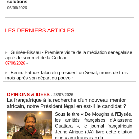
solutions
06/08/2026
LES DERNIERS ARTICLES
Guinée-Bissau - Première visite de la médiation sénégalaise
après le sommet de la Cedeao
07/08/2026
-
Bénin: Patrice Talon élu président du Sénat, moins de trois
mois après son départ du pouvoir
07/08/2026
-
Mali-Algérie : le PM Maïga affirme qu’il n’y a « aucune
rupture diplomatique » entre les 2 pays
OPINIONS & IDEES
-
28/07/2026
La françafrique à la recherche d'un nouveau mentor
07/08/2026
-
africain, notre Président légal en est-il le candidat ?
Journaliste libanaise tuée par Israël : Amnesty France
Sous le titre « De Mougins à l’Elysée,
demande une enquête pour crime de guerre
les amitiés françaises d’Alassane
07/08/2026
-
Ouattara », le journal françafricain
Côte d'Ivoire : le président Ouattara accorde la grâce à 4.661
Jeune Afrique (JA) livre cette citation
détenus
d’un « ami français » du...