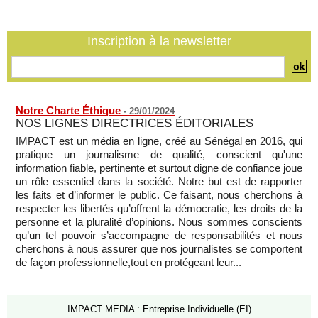
(Partie 1)
MOMAR DIENG
07/08/2026
-
Inscription à la newsletter
SENEGAL - Les Unes de la presse quotidienne du 7 août
2026
07/08/2026
-
MOMO ALADJI
Notre Charte Éthique
-
29/01/2024
NOS LIGNES DIRECTRICES ÉDITORIALES
IMPACT est un média en ligne, créé au Sénégal en 2016, qui
pratique un journalisme de qualité, conscient qu'une
information fiable, pertinente et surtout digne de confiance joue
un rôle essentiel dans la société. Notre but est de rapporter
les faits et d’informer le public. Ce faisant, nous cherchons à
respecter les libertés qu’offrent la démocratie, les droits de la
personne et la pluralité d’opinions. Nous sommes conscients
qu’un tel pouvoir s’accompagne de responsabilités et nous
cherchons à nous assurer que nos journalistes se comportent
de façon professionnelle,tout en protégeant leur...
IMPACT MEDIA : Entreprise Individuelle (EI)