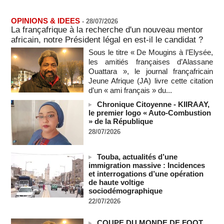
"Construction de la Grande Côte D'ivoire" : Le Président
Alassane Ouattara appelle à la contribution de toutes les forces
OPINIONS & IDEES
-
28/07/2026
vives de la nation
La françafrique à la recherche d'un nouveau mentor
07/08/2026
-
africain, notre Président légal en est-il le candidat ?
Polémique à l’Assemblée nationale : Yaël Braun-Pivet se dit
Sous le titre « De Mougins à l’Elysée,
"dépassée" par les critiques concernant le nouveau pavillon
les amitiés françaises d’Alassane
07/08/2026
-
Ouattara », le journal françafricain
Depuis le « cessez-le-feu » à Gaza, les forces israéliennes
Jeune Afrique (JA) livre cette citation
ont tué 300 enfants palestiniens (UNICEF)
d’un « ami français » du...
07/08/2026
-
Chronique Citoyenne - KIIRAAY,
Guinée-Bissau - Première visite de la médiation sénégalaise
le premier logo « Auto-Combustion
après le sommet de la Cedeao
» de la République
07/08/2026
-
28/07/2026
Bénin: Patrice Talon élu président du Sénat, moins de trois
mois après son départ du pouvoir
Touba, actualités d’une
07/08/2026
-
immigration massive : Incidences
et interrogations d’une opération
Mali-Algérie : le PM Maïga affirme qu’il n’y a « aucune
de haute voltige
rupture diplomatique » entre les 2 pays
sociodémographique
07/08/2026
-
22/07/2026
Journaliste libanaise tuée par Israël : Amnesty France
demande une enquête pour crime de guerre
COUPE DU MONDE DE FOOT