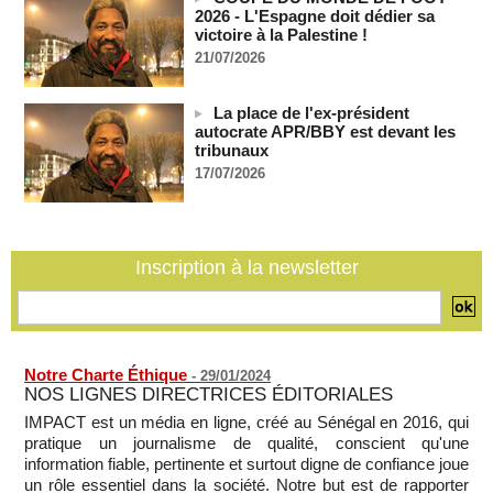
07/08/2026
-
2026 - L'Espagne doit dédier sa
victoire à la Palestine !
Côte d'Ivoire : le président Ouattara accorde la grâce à 4.661
21/07/2026
détenus
07/08/2026
-
Plagiat à Cambridge - L’université va réexaminer le
La place de l'ex-président
recrutement de ses enseignants
autocrate APR/BBY est devant les
tribunaux
07/08/2026
-
17/07/2026
La Türkiye, l’Arabie saoudite et le Pakistan signent un accord
conjoint de défense à La Mecque
07/08/2026
-
La Bourse de Paris termine en hausse et poursuit sa course
Inscription à la newsletter
aux records
07/08/2026
-
Notre Charte Éthique
-
29/01/2024
NOS LIGNES DIRECTRICES ÉDITORIALES
IMPACT est un média en ligne, créé au Sénégal en 2016, qui
pratique un journalisme de qualité, conscient qu'une
information fiable, pertinente et surtout digne de confiance joue
un rôle essentiel dans la société. Notre but est de rapporter