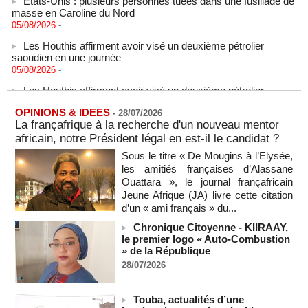
masse en Caroline du Nord
05/08/2026
-
Les Houthis affirment avoir visé un deuxième pétrolier
saoudien en une journée
05/08/2026
-
Les Houthis affirment avoir visé un deuxième pétrolier
saoudien en une journée
05/08/2026
-
OPINIONS & IDEES
-
28/07/2026
La françafrique à la recherche d'un nouveau mentor
Après la France et Ouattara, comment la CEDEAO sabote la
création d'une monnaie ouest-africaine unique
africain, notre Président légal en est-il le candidat ?
05/08/2026
-
MOMO ALADJI
Sous le titre « De Mougins à l’Elysée,
les amitiés françaises d’Alassane
La Banque mondiale accorde un prêt de 340 milliards de
francs CFA au Sénégal pour divers projets
Ouattara », le journal françafricain
05/08/2026
-
Jeune Afrique (JA) livre cette citation
d’un « ami français » du...
Election du SG de l’ONU : L'Afrique apparait comme la
région qui affaiblit le principe de rotation régionale (Carlos
Chronique Citoyenne - KIIRAAY,
Lopez)
le premier logo « Auto-Combustion
» de la République
05/08/2026
-
28/07/2026
L’UE débloque 1,4 milliard d’euros de profits d’avoirs russes
gelés pour financer l’Ukraine
05/08/2026
-
Touba, actualités d’une