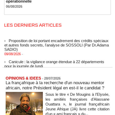
opérationnelle
06/08/2026
LES DERNIERS ARTICLES
Proposition de loi portant encadrement des crédits spéciaux
et autres fonds secrets, l'analyse de SOSSOLI (Par Dr.Adama
SADIO)
09/08/2026
-
Canicule : la vigilance orange étendue à 22 départements
pour la journée de lundi
09/08/2026
-
États-Unis : le cancer de l’ancien président américain Joe
OPINIONS & IDEES
Biden s’est aggravé, annonce son fils
-
28/07/2026
La françafrique à la recherche d'un nouveau mentor
09/08/2026
-
africain, notre Président légal en est-il le candidat ?
Des échanges de frappes font cinq morts en Ukraine et en
Sous le titre « De Mougins à l’Elysée,
Russie
les amitiés françaises d’Alassane
09/08/2026
-
Ouattara », le journal françafricain
L'Iran exige pour rouvrir Ormuz que les Etats-Unis acceptent
Jeune Afrique (JA) livre cette citation
"toutes" ses conditions
d’un « ami français » du...