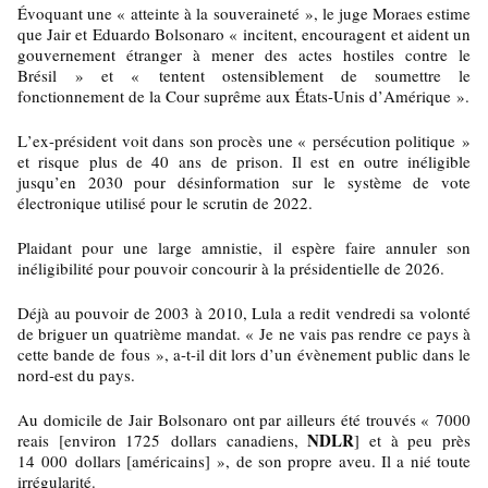
Évoquant une « atteinte à la souveraineté », le juge Moraes estime
que Jair et Eduardo Bolsonaro « incitent, encouragent et aident un
gouvernement étranger à mener des actes hostiles contre le
Brésil » et « tentent ostensiblement de soumettre le
fonctionnement de la Cour suprême aux États-Unis d’Amérique ».
L’ex-président voit dans son procès une « persécution politique »
et risque plus de 40 ans de prison. Il est en outre inéligible
jusqu’en 2030 pour désinformation sur le système de vote
électronique utilisé pour le scrutin de 2022.
Plaidant pour une large amnistie, il espère faire annuler son
inéligibilité pour pouvoir concourir à la présidentielle de 2026.
Déjà au pouvoir de 2003 à 2010, Lula a redit vendredi sa volonté
de briguer un quatrième mandat. « Je ne vais pas rendre ce pays à
cette bande de fous », a-t-il dit lors d’un évènement public dans le
nord-est du pays.
Au domicile de Jair Bolsonaro ont par ailleurs été trouvés « 7000
NDLR
reais [environ 1725 dollars canadiens,
] et à peu près
14 000 dollars [américains] », de son propre aveu. Il a nié toute
irrégularité.