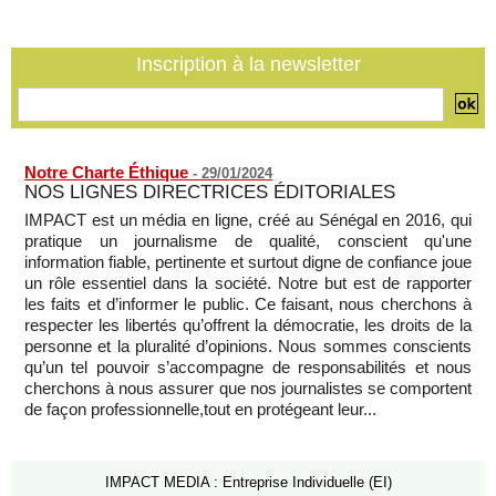
Sénégal - Une revue de presse du 8 août 2026 (Par IA)
08/08/2026
-
MOMO ALADJI
Inscription à la newsletter
SENEGAL - Les Unes de la presse quotidienne du 8/9 août
2026
08/08/2026
-
MOMO ALADJI
Notre Charte Éthique
-
29/01/2024
NOS LIGNES DIRECTRICES ÉDITORIALES
IMPACT est un média en ligne, créé au Sénégal en 2016, qui
pratique un journalisme de qualité, conscient qu'une
information fiable, pertinente et surtout digne de confiance joue
un rôle essentiel dans la société. Notre but est de rapporter
les faits et d’informer le public. Ce faisant, nous cherchons à
respecter les libertés qu’offrent la démocratie, les droits de la
personne et la pluralité d’opinions. Nous sommes conscients
qu’un tel pouvoir s’accompagne de responsabilités et nous
cherchons à nous assurer que nos journalistes se comportent
de façon professionnelle,tout en protégeant leur...
IMPACT MEDIA : Entreprise Individuelle (EI)