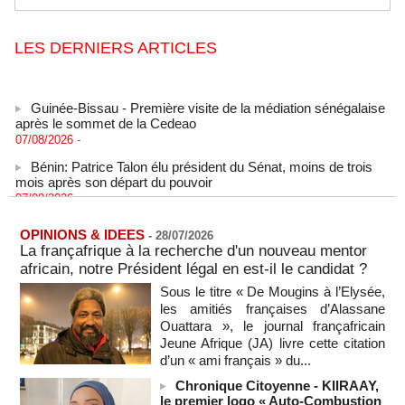
LES DERNIERS ARTICLES
Guinée-Bissau - Première visite de la médiation sénégalaise
après le sommet de la Cedeao
07/08/2026
-
Bénin: Patrice Talon élu président du Sénat, moins de trois
mois après son départ du pouvoir
07/08/2026
-
Mali-Algérie : le PM Maïga affirme qu’il n’y a « aucune
rupture diplomatique » entre les 2 pays
OPINIONS & IDEES
-
28/07/2026
07/08/2026
-
La françafrique à la recherche d'un nouveau mentor
africain, notre Président légal en est-il le candidat ?
Journaliste libanaise tuée par Israël : Amnesty France
demande une enquête pour crime de guerre
Sous le titre « De Mougins à l’Elysée,
07/08/2026
-
les amitiés françaises d’Alassane
Ouattara », le journal françafricain
Côte d'Ivoire : le président Ouattara accorde la grâce à 4.661
Jeune Afrique (JA) livre cette citation
détenus
d’un « ami français » du...
07/08/2026
-
Chronique Citoyenne - KIIRAAY,
Plagiat à Cambridge - L’université va réexaminer le
le premier logo « Auto-Combustion
recrutement de ses enseignants