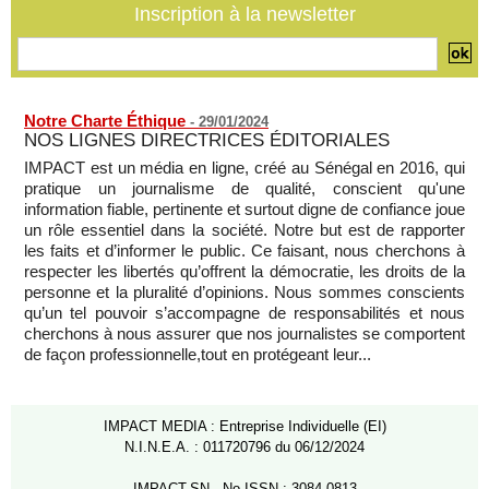
SENEGAL - Les Unes de la presse quotidienne du 7 août
Inscription à la newsletter
2026
07/08/2026
-
MOMO ALADJI
Notre Charte Éthique
-
29/01/2024
NOS LIGNES DIRECTRICES ÉDITORIALES
IMPACT est un média en ligne, créé au Sénégal en 2016, qui
pratique un journalisme de qualité, conscient qu'une
information fiable, pertinente et surtout digne de confiance joue
un rôle essentiel dans la société. Notre but est de rapporter
les faits et d’informer le public. Ce faisant, nous cherchons à
respecter les libertés qu’offrent la démocratie, les droits de la
personne et la pluralité d’opinions. Nous sommes conscients
qu’un tel pouvoir s’accompagne de responsabilités et nous
cherchons à nous assurer que nos journalistes se comportent
de façon professionnelle,tout en protégeant leur...
IMPACT MEDIA : Entreprise Individuelle (EI)
N.I.N.E.A. : 011720796 du 06/12/2024
IMPACT.SN - No ISSN : 3084-0813