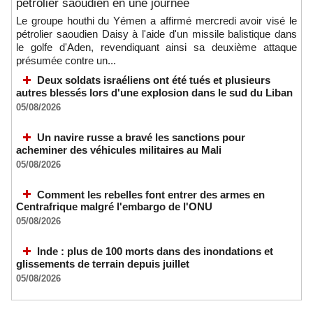
pétrolier saoudien en une journée
Le groupe houthi du Yémen a affirmé mercredi avoir visé le
pétrolier saoudien Daisy à l'aide d'un missile balistique dans
le golfe d'Aden, revendiquant ainsi sa deuxième attaque
présumée contre un...
Deux soldats israéliens ont été tués et plusieurs
autres blessés lors d'une explosion dans le sud du Liban
05/08/2026
Un navire russe a bravé les sanctions pour
acheminer des véhicules militaires au Mali
05/08/2026
Comment les rebelles font entrer des armes en
Centrafrique malgré l'embargo de l'ONU
05/08/2026
Les Houthis affirment avoir visé un deuxième pétrolier
saoudien en une journée
Inde : plus de 100 morts dans des inondations et
05/08/2026
-
glissements de terrain depuis juillet
05/08/2026
Après la France et Ouattara, comment la CEDEAO sabote la
création d'une monnaie ouest-africaine unique
05/08/2026
-
MOMO ALADJI