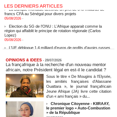
La Banque mondiale accorde un prêt de 340 milliards de
LES DERNIERS ARTICLES
francs CFA au Sénégal pour divers projets
05/08/2026
-
Election du SG de l’ONU : L'Afrique apparait comme la
région qui affaiblit le principe de rotation régionale (Carlos
Lopez)
05/08/2026
-
L’UE débloque 1,4 milliard d’euros de profits d’avoirs russes
gelés pour financer l’Ukraine
05/08/2026
-
OPINIONS & IDEES
Deux soldats israéliens ont été tués et plusieurs autres
-
28/07/2026
La françafrique à la recherche d'un nouveau mentor
blessés lors d'une explosion dans le sud du Liban
africain, notre Président légal en est-il le candidat ?
05/08/2026
-
Sous le titre « De Mougins à l’Elysée,
Un navire russe a bravé les sanctions pour acheminer des
les amitiés françaises d’Alassane
véhicules militaires au Mali
Ouattara », le journal françafricain
05/08/2026
-
Jeune Afrique (JA) livre cette citation
RDC: entre 2000 et 5000 tonnes d'uranium exportées avec
d’un « ami français » du...
le cobalt vers la Chine en 20 ans, selon une enquête
Chronique Citoyenne - KIIRAAY,
05/08/2026
-
le premier logo « Auto-Combustion
Le plus vieux président du monde remanie l'armée, son
» de la République
absence alimentant l'inquiétude