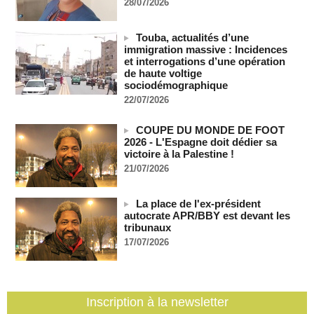
28/07/2026
05/08/2026
-
Comment les rebelles font entrer des armes en Centrafrique
Touba, actualités d’une
malgré l'embargo de l'ONU
immigration massive : Incidences
05/08/2026
-
et interrogations d’une opération
de haute voltige
Mali: la Cour suprême rejette la demande de libération du
sociodémographique
militant Clément Dembélé
22/07/2026
05/08/2026
-
Les Shebabs somaliens revendiquent des avancées dans le
COUPE DU MONDE DE FOOT
centre du pays
2026 - L'Espagne doit dédier sa
05/08/2026
-
victoire à la Palestine !
Ghana: les réparations liées à l’esclavage au cœur de la
21/07/2026
visite du président Mahama en Jamaïque
05/08/2026
-
La place de l'ex-président
autocrate APR/BBY est devant les
tribunaux
17/07/2026
Inscription à la newsletter