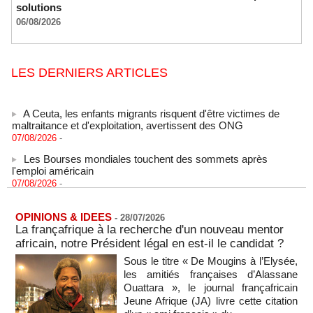
solutions
06/08/2026
LES DERNIERS ARTICLES
A Ceuta, les enfants migrants risquent d'être victimes de
maltraitance et d'exploitation, avertissent des ONG
07/08/2026
-
Les Bourses mondiales touchent des sommets après
l'emploi américain
07/08/2026
-
"Construction de la Grande Côte D'ivoire" : Le Président
Alassane Ouattara appelle à la contribution de toutes les forces
vives de la nation
OPINIONS & IDEES
-
28/07/2026
La françafrique à la recherche d'un nouveau mentor
07/08/2026
-
africain, notre Président légal en est-il le candidat ?
Polémique à l’Assemblée nationale : Yaël Braun-Pivet se dit
Sous le titre « De Mougins à l’Elysée,
"dépassée" par les critiques concernant le nouveau pavillon
les amitiés françaises d’Alassane
07/08/2026
-
Ouattara », le journal françafricain
Depuis le « cessez-le-feu » à Gaza, les forces israéliennes
Jeune Afrique (JA) livre cette citation
ont tué 300 enfants palestiniens (UNICEF)