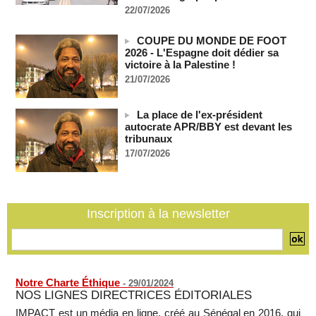
22/07/2026
05/08/2026
-
Un navire russe a bravé les sanctions pour acheminer des
COUPE DU MONDE DE FOOT
véhicules militaires au Mali
2026 - L'Espagne doit dédier sa
05/08/2026
-
victoire à la Palestine !
RDC: entre 2000 et 5000 tonnes d'uranium exportées avec
21/07/2026
le cobalt vers la Chine en 20 ans, selon une enquête
05/08/2026
-
La place de l'ex-président
Le plus vieux président du monde remanie l'armée, son
autocrate APR/BBY est devant les
absence alimentant l'inquiétude
tribunaux
05/08/2026
-
17/07/2026
Comment les rebelles font entrer des armes en Centrafrique
malgré l'embargo de l'ONU
05/08/2026
-
Inscription à la newsletter
Mali: la Cour suprême rejette la demande de libération du
militant Clément Dembélé
05/08/2026
-
Notre Charte Éthique
-
29/01/2024
NOS LIGNES DIRECTRICES ÉDITORIALES
IMPACT est un média en ligne, créé au Sénégal en 2016, qui