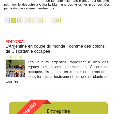
se lamente Yilsmaris Blanco, qui observe,
pétrifiée, le désastre à Catia la Mar, l'une des villes les plus touchées
par le double séisme meurtrier qui...
1
2
3
4
5
»
...
200
EDITORIAL
L'Argentine en coupe du monde : comme des colons
de Cisjordanie occupée
20/07/2026
Les joueurs argentins rappellent à bien des
égards les colons sionistes en Cisjordanie
occupée. Ils jouent en meute et commettent
leurs forfaits collectivement par une solidarité de
tous les...