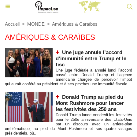
Accueil
>
MONDE
>
Amériques & Caraïbes
AMÉRIQUES & CARAÏBES
Une juge annule l’accord
d’immunité entre Trump et le
fisc
Une juge fédérale a annulé lundi l’accord
passé entre Donald Trump et l’agence
américaine chargée de percevoir l’impôt
qui aurait conféré au président et à ses proches une immunité fiscale...
Donald Trump au pied du
Mont Rushmore pour lancer
les festivités des 250 ans
Donald Trump lance vendredi les festivités
pour le 250e anniversaire des Etats-Unis
par un discours avec un arrière-plan
emblématique, au pied du Mont Rushmore et ses quatre visages
présidentiels, où...