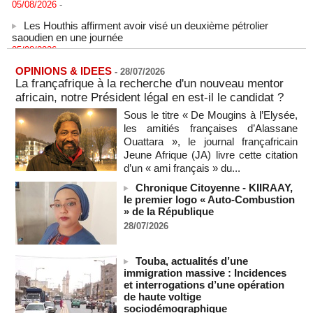
Les Houthis affirment avoir visé un deuxième pétrolier
saoudien en une journée
05/08/2026
-
Les Houthis affirment avoir visé un deuxième pétrolier
OPINIONS & IDEES
-
28/07/2026
saoudien en une journée
La françafrique à la recherche d'un nouveau mentor
05/08/2026
-
africain, notre Président légal en est-il le candidat ?
Après la France et Ouattara, comment la CEDEAO sabote la
Sous le titre « De Mougins à l’Elysée,
création d'une monnaie ouest-africaine unique
les amitiés françaises d’Alassane
05/08/2026
-
MOMO ALADJI
Ouattara », le journal françafricain
La Banque mondiale accorde un prêt de 340 milliards de
Jeune Afrique (JA) livre cette citation
francs CFA au Sénégal pour divers projets
d’un « ami français » du...
05/08/2026
-
Chronique Citoyenne - KIIRAAY,
Election du SG de l’ONU : L'Afrique apparait comme la
le premier logo « Auto-Combustion
région qui affaiblit le principe de rotation régionale (Carlos
» de la République
Lopez)
28/07/2026
05/08/2026
-
L’UE débloque 1,4 milliard d’euros de profits d’avoirs russes
Touba, actualités d’une
gelés pour financer l’Ukraine
immigration massive : Incidences
05/08/2026
-
et interrogations d’une opération
de haute voltige
Deux soldats israéliens ont été tués et plusieurs autres
sociodémographique
blessés lors d'une explosion dans le sud du Liban