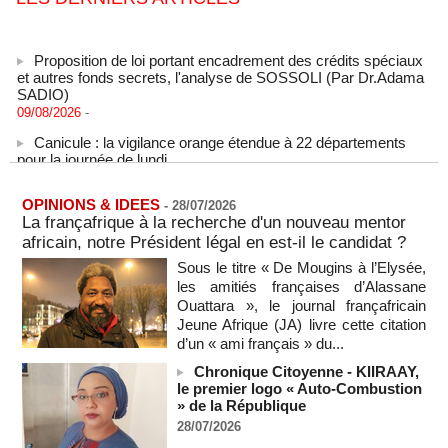
Proposition de loi portant encadrement des crédits spéciaux
et autres fonds secrets, l'analyse de SOSSOLI (Par Dr.Adama
SADIO)
09/08/2026
-
Canicule : la vigilance orange étendue à 22 départements
pour la journée de lundi
09/08/2026
-
États-Unis : le cancer de l’ancien président américain Joe
OPINIONS & IDEES
-
28/07/2026
Biden s’est aggravé, annonce son fils
La françafrique à la recherche d'un nouveau mentor
09/08/2026
-
africain, notre Président légal en est-il le candidat ?
Des échanges de frappes font cinq morts en Ukraine et en
Sous le titre « De Mougins à l’Elysée,
Russie
les amitiés françaises d’Alassane
09/08/2026
-
Ouattara », le journal françafricain
L'Iran exige pour rouvrir Ormuz que les Etats-Unis acceptent
Jeune Afrique (JA) livre cette citation
"toutes" ses conditions
d’un « ami français » du...
09/08/2026
-
Chronique Citoyenne - KIIRAAY,
Iran : « aucune négociation directe » en cours avec les
le premier logo « Auto-Combustion
États-Unis
» de la République
09/08/2026
-
28/07/2026