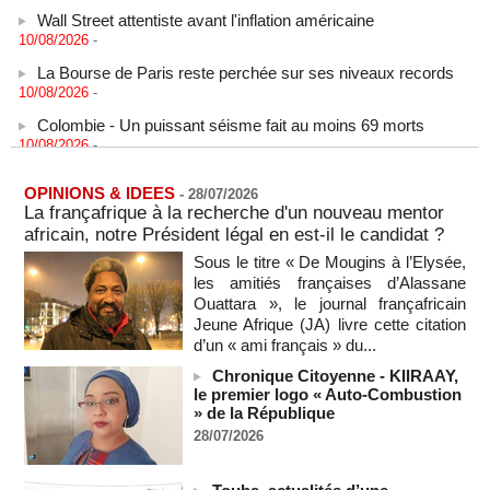
Wall Street attentiste avant l'inflation américaine
10/08/2026
-
La Bourse de Paris reste perchée sur ses niveaux records
10/08/2026
-
Colombie - Un puissant séisme fait au moins 69 morts
10/08/2026
-
Les Iraniens sont « des joueurs d’échecs professionnels »,
rétorque Téhéran à Trump
OPINIONS & IDEES
-
28/07/2026
10/08/2026
-
La françafrique à la recherche d'un nouveau mentor
Zambie : Les défis liés au maintien des progrès
africain, notre Président légal en est-il le candidat ?
démocratiques
Sous le titre « De Mougins à l’Elysée,
10/08/2026
-
les amitiés françaises d’Alassane
RDC: après la libération de 15 détenus, les divergences
Ouattara », le journal françafricain
persistent entre Kinshasa et l’AFC/M23
Jeune Afrique (JA) livre cette citation
10/08/2026
-
d’un « ami français » du...
RDC: après la libération de 15 détenus, les divergences
Chronique Citoyenne - KIIRAAY,
persistent entre Kinshasa et l’AFC/M23
le premier logo « Auto-Combustion
10/08/2026
-
» de la République
28/07/2026
Tunisie : le mouvement Ennahdha alerte sur l'état de santé
de Rached Ghannouchi
10/08/2026
-