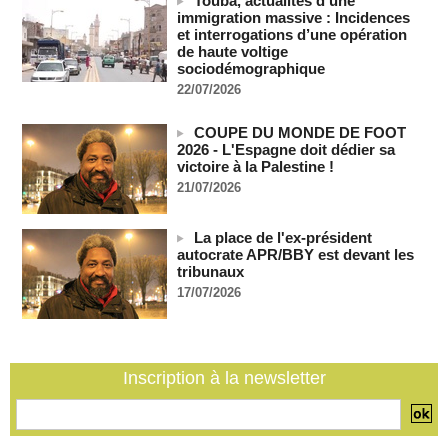
Touba, actualités d’une
immigration massive : Incidences
Gaborone et Prétoria renforcent leur coopération militaire
et interrogations d’une opération
10/08/2026
-
de haute voltige
sociodémographique
Un ex-otage allemand kidnappé au Niger récupéré par les
services de sécurité algériens
22/07/2026
10/08/2026
-
COUPE DU MONDE DE FOOT
Le pape Léon XIV appelle à l’ouverture de couloirs
2026 - L'Espagne doit dédier sa
humanitaires au Soudan
victoire à la Palestine !
10/08/2026
-
21/07/2026
Le pape Léon XIV appelle à l’ouverture de couloirs
humanitaires au Soudan
10/08/2026
-
La place de l'ex-président
autocrate APR/BBY est devant les
Guinée : L’activiste Bella Bah porté disparu après son
tribunaux
interpellation dans une école
17/07/2026
10/08/2026
-
Inscription à la newsletter