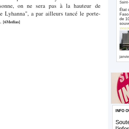
Saint-
rsonne, on ne sera pas à la hauteur de
État 
re Lyhanna", a par ailleurs tancé le porte-
Faso 
de 10
e.
[6Medias]
souve
10/10/2
janvie
INFO O
Soute
l’inf