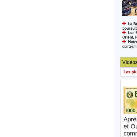
La B
poursuit
Les 
Orient, 
Nouv
qui termi
Vidéo
Les pl
Aprè
et O
comm