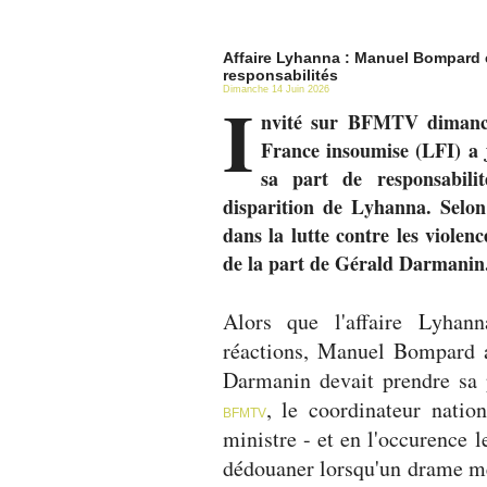
Affaire Lyhanna : Manuel Bompard 
responsabilités
Dimanche 14 Juin 2026
I
nvité sur BFMTV dimanch
France insoumise (LFI) a 
sa part de responsabili
disparition de Lyhanna. Selon
dans la lutte contre les violenc
de la part de Gérald Darmanin
Alors que l'affaire Lyhan
réactions, Manuel Bompard 
Darmanin devait prendre sa p
, le coordinateur nati
BFMTV
ministre - et en l'occurence l
dédouaner lorsqu'un drame met