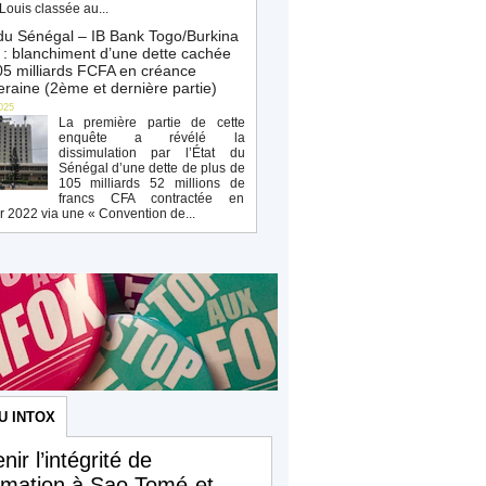
Louis classée au...
du Sénégal – IB Bank Togo/Burkina
: blanchiment d’une dette cachée
5 milliards FCFA en créance
raine (2ème et dernière partie)
025
La première partie de cette
enquête a révélé la
dissimulation par l’État du
Sénégal d’une dette de plus de
105 milliards 52 millions de
francs CFA contractée en
r 2022 via une « Convention de...
U INTOX
nir l’intégrité de
ormation à Sao Tomé-et-