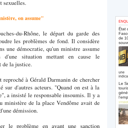
t sexuelles.
inistère, on assume"
ENQU
État 
uches-du-Rhône, le départ du garde des
Faso 
de 10
soudre les problèmes de fond. Il considère
souve
dans une démocratie, qu'un ministre assume
es d'une situation mettant en cause le
 de la justice.
une 
indica
 reproché à Gérald Darmanin de chercher
Le Sé
té sur d'autres acteurs. "Quand on est à la
touri
génér
", a insisté le responsable insoumis. Il y a
l’emp
 du ministère de la place Vendôme avait de
17/10/2
 d'une démission.
ler le problème en ayant une sanction