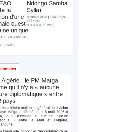
EAO
Ndongo Samba
te la
Sylla)
tion d'une
Momo ALADJI | 17/07/2026 |
288 vues
aie ouest-
(0 vote)
aine unique
DJI | 05/08/2026 |
s
(0 vote)
ationales
-Algérie : le PM Maïga
rme qu’il n’y a « aucune
ure diplomatique » entre
2 pays
ier ministre malien, le général de division
aye Maïga, a affirmé, jeudi 6 août 2026 à
o, qu’il n’existait « aucune rupture
atique » entre le Mali et l’Algérie,
ant une...
n Thaïlande, "choc" et "incrédulité" dans