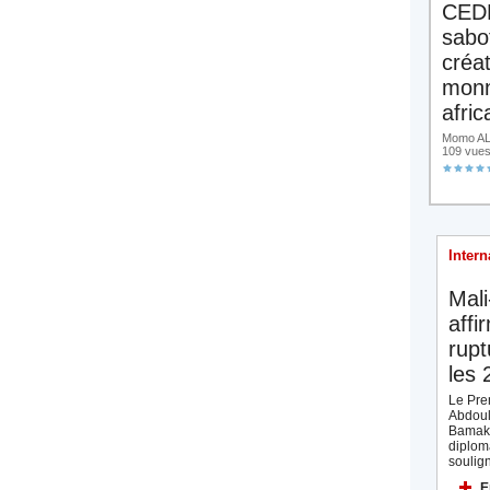
CED
sabo
créa
monn
afric
Momo ALA
109 vue
Intern
Mali
affi
rupt
les 
Le Prem
Abdoul
Bamak
diplom
soulign
E