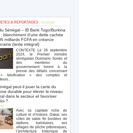
ETES & REPORTAGES
- 25/10/2025
du Sénégal – IB Bank Togo/Burkina
: blanchiment d’une dette cachée
5 milliards FCFA en créance
raine (texte intégral)
CONTEXTE Le 26 septembre
2024, le Premier ministre
sénégalais Ousmane Sonko et
des membres du
gouvernement livrent à la
presse des détails concernant
« falsification » des comptes et
teurs...
négal peut-il jouer la carte du
sme durable pour élever le niveau
al dans le secteur et favoriser
loi ?
025
Avec sa capitale riche de
culture et d’histoire, Dakar, ses
côtes de sable fin bordées de
stations balnéaires, ses
villages de pêche pittoresques,
l’architecture historique de