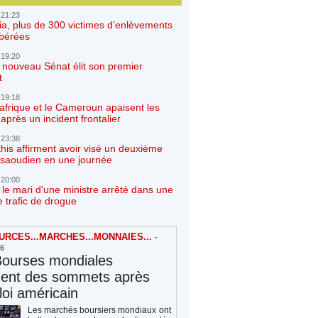
 21:23
ia, plus de 300 victimes d’enlèvements
ibérées
 19:20
e nouveau Sénat élit son premier
t
 19:18
afrique et le Cameroun apaisent les
après un incident frontalier
 23:38
his affirment avoir visé un deuxième
r saoudien en une journée
 20:00
 le mari d'une ministre arrêté dans une
e trafic de drogue
RCES...MARCHES...MONNAIES...
-
26
Bourses mondiales
hent des sommets après
loi américain
Les marchés boursiers mondiaux ont