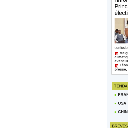
Princ
élect
confusion
Malgr
climatiq
avant 
Léon
presse, 
TENDA
FRA
USA
CHIN
BRÈVES