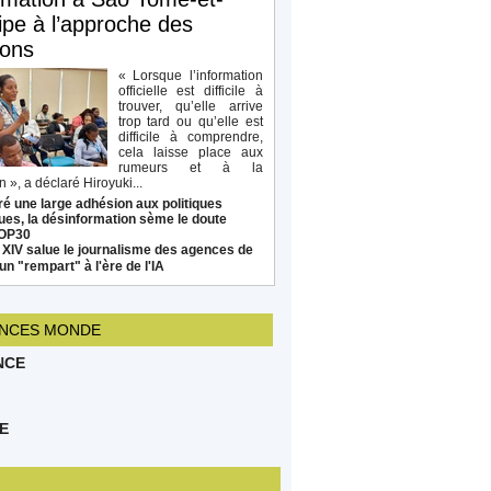
ipe à l’approche des
ions
« Lorsque l’information
officielle est difficile à
trouver, qu’elle arrive
trop tard ou qu’elle est
difficile à comprendre,
cela laisse place aux
rumeurs et à la
 », a déclaré Hiroyuki...
é une large adhésion aux politiques
ues, la désinformation sème le doute
COP30
 XIV salue le journalisme des agences de
un "rempart" à l'ère de l'IA
NCES MONDE
NCE
E