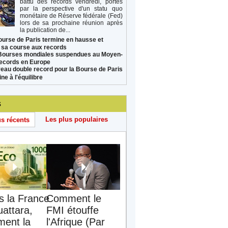
battu des records vendredi, portés
par la perspective d'un statu quo
monétaire de Réserve fédérale (Fed)
lors de sa prochaine réunion après
la publication de...
ourse de Paris termine en hausse et
 sa course aux records
Bourses mondiales suspendues au Moyen-
records en Europe
eau double record pour la Bourse de Paris
ne à l'équilibre
s
Les plus populaires
us récents
s la France
Comment le
uattara,
FMI étouffe
ent la
l'Afrique (Par