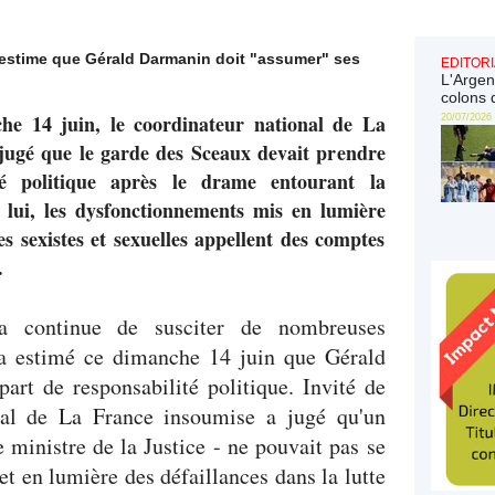
estime que Gérald Darmanin doit "assumer" ses
EDITORI
L'Argen
colons 
e 14 juin, le coordinateur national de La
20/07/2026
jugé que le garde des Sceaux devait prendre
té politique après le drame entourant la
 lui, les dysfonctionnements mis en lumière
es sexistes et sexuelles appellent des comptes
.
na continue de susciter de nombreuses
a estimé ce dimanche 14 juin que Gérald
art de responsabilité politique. Invité de
onal de La France insoumise a jugé qu'un
e ministre de la Justice - ne pouvait pas se
 en lumière des défaillances dans la lutte