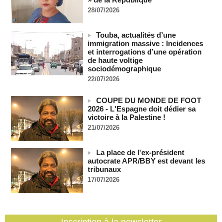
invasion par la Chine
28/07/2026
06/08/2026
-
Les Bourses mondiales suspendues au Moyen-Orient,
Touba, actualités d’une
records en Europe
immigration massive : Incidences
06/08/2026
-
et interrogations d’une opération
de haute voltige
Soudan du Sud : Les avocats de Riek Machar sollicitent un
sociodémographique
accès à leur client avant la prochaine audience
22/07/2026
06/08/2026
-
France-Algérie: l'affaire Mehdi Laribi relance la coopération
COUPE DU MONDE DE FOOT
policière contre le narcotrafic
2026 - L'Espagne doit dédier sa
06/08/2026
-
victoire à la Palestine !
Guinée : l'absence du président Doumbouya ravive les
21/07/2026
tensions politiques
06/08/2026
-
La place de l'ex-président
Bénin: le nouveau Sénat élit son premier président
autocrate APR/BBY est devant les
06/08/2026
-
tribunaux
17/07/2026
La Centrafrique et le Cameroun apaisent les tensions après
un incident frontalier
06/08/2026
-
Inscription à la newsletter