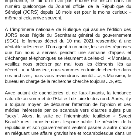
importance, le fait qu’il n’ait pas encore été inscrit dans un
numéro quelconque du Journal officiel de la République du
Sénégal (JORS) depuis 18 mois est pour le moins curieux –
même si cela arrive souvent.
A L’imprimerie nationale de Rufisque qui assure l’édition des
JORS sous l’égide du Secrétariat général du gouvernement
(SGG), le fameux décret du 10 mai 2021 ressemble à une
véritable arlésienne. D’un agent à un autre, les seules réponses
que l’on nous a servies pendant une semaine d’appels et
d’échanges téléphoniques se résument à celles-ci : « Monsieur,
veuillez nous préciser par mail tous les éléments liés au
décret…», « Monsieur, nous sommes en train de chercher dans
nos archives, nous vous reviendrons bientôt…», « Monsieur, le
bureau en charge de la recherche cherche toujours…», etc.
Avec autant de cachotteries et de faux-fuyants, la tendance
naturelle au sommet de l’Etat est de faire le dos rond. Après, il y
a toujours moyen de détourner l’attention de l’opinion et des
médias intéressés par ce scandale vers d’autres sujets plus
‘’sexy’’. Alors, la suite de l’interminable feuilleton « Sweet
Beauté » est imposée dans l’espace public. Le président de la
république et son gouvernement veulent passer à autre chose
en reléguant une affaire gravissime et rocambolesque dans un