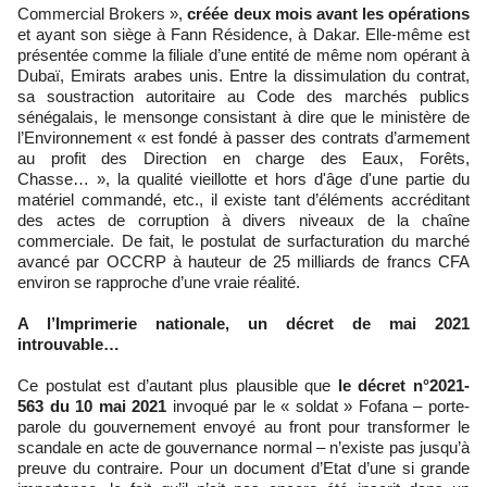
Commercial Brokers »,
créée deux mois avant les opérations
et ayant son siège à Fann Résidence, à Dakar. Elle-même est
présentée comme la filiale d’une entité de même nom opérant à
Dubaï, Emirats arabes unis. Entre la dissimulation du contrat,
sa soustraction autoritaire au Code des marchés publics
sénégalais, le mensonge consistant à dire que le ministère de
l’Environnement « est fondé à passer des contrats d’armement
au profit des Direction en charge des Eaux, Forêts,
Chasse… », la qualité vieillotte et hors d'âge d'une partie du
matériel commandé, etc., il existe tant d’éléments accréditant
des actes de corruption à divers niveaux de la chaîne
commerciale. De fait, le postulat de surfacturation du marché
avancé par OCCRP à hauteur de 25 milliards de francs CFA
environ se rapproche d’une vraie réalité.
A l’Imprimerie nationale, un décret de mai 2021
introuvable…
Ce postulat est d’autant plus plausible que
le décret n°2021-
563 du 10 mai 2021
invoqué par le « soldat » Fofana – porte-
parole du gouvernement envoyé au front pour transformer le
scandale en acte de gouvernance normal – n’existe pas jusqu’à
preuve du contraire. Pour un document d’Etat d’une si grande