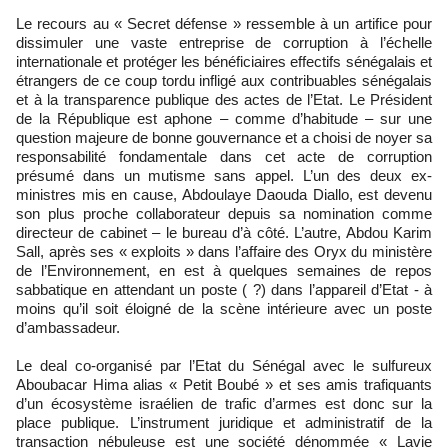
Le recours au « Secret défense » ressemble à un artifice pour
dissimuler une vaste entreprise de corruption à l’échelle
internationale et protéger les bénéficiaires effectifs sénégalais et
étrangers de ce coup tordu infligé aux contribuables sénégalais
et à la transparence publique des actes de l’Etat. Le Président
de la République est aphone – comme d’habitude – sur une
question majeure de bonne gouvernance et a choisi de noyer sa
responsabilité fondamentale dans cet acte de corruption
présumé dans un mutisme sans appel. L’un des deux ex-
ministres mis en cause, Abdoulaye Daouda Diallo, est devenu
son plus proche collaborateur depuis sa nomination comme
directeur de cabinet – le bureau d’à côté. L’autre, Abdou Karim
Sall, après ses « exploits » dans l’affaire des Oryx du ministère
de l’Environnement, en est à quelques semaines de repos
sabbatique en attendant un poste ( ?) dans l’appareil d’Etat - à
moins qu’il soit éloigné de la scène intérieure avec un poste
d’ambassadeur.
Le deal co-organisé par l’Etat du Sénégal avec le sulfureux
Aboubacar Hima alias « Petit Boubé » et ses amis trafiquants
d’un écosystème israélien de trafic d’armes est donc sur la
place publique. L’instrument juridique et administratif de la
transaction nébuleuse est une société dénommée « Lavie