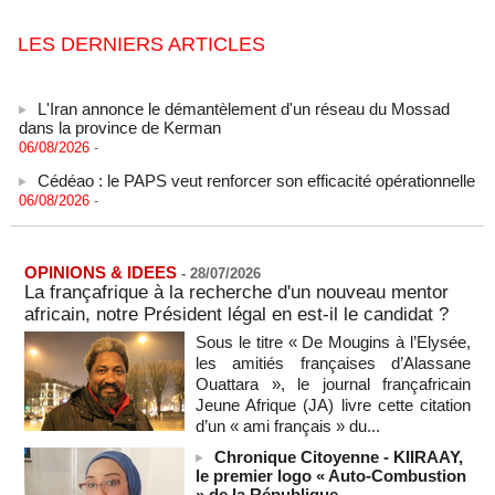
LES DERNIERS ARTICLES
L'Iran annonce le démantèlement d'un réseau du Mossad
dans la province de Kerman
06/08/2026
-
Cédéao : le PAPS veut renforcer son efficacité opérationnelle
06/08/2026
-
L'armée nigériane obtient une hausse salariale historique
06/08/2026
-
OPINIONS & IDEES
-
28/07/2026
Au Nigeria, plus de 300 victimes d’enlèvements ont été
La françafrique à la recherche d'un nouveau mentor
libérées
africain, notre Président légal en est-il le candidat ?
06/08/2026
-
Sous le titre « De Mougins à l’Elysée,
Au Nigeria, plus de 300 victimes d’enlèvements ont été
les amitiés françaises d’Alassane
libérées
Ouattara », le journal françafricain
06/08/2026
-
Jeune Afrique (JA) livre cette citation
Soutenir l’intégrité de l’information à Sao Tomé-et-Principe à
d’un « ami français » du...
l’approche des élections
Chronique Citoyenne - KIIRAAY,
06/08/2026
-
le premier logo « Auto-Combustion
Taïwan bloque un pont stratégique lors de la simulation d'une
» de la République