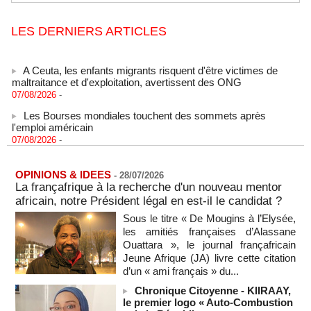
LES DERNIERS ARTICLES
A Ceuta, les enfants migrants risquent d'être victimes de
maltraitance et d'exploitation, avertissent des ONG
07/08/2026
-
Les Bourses mondiales touchent des sommets après
l'emploi américain
07/08/2026
-
"Construction de la Grande Côte D'ivoire" : Le Président
Alassane Ouattara appelle à la contribution de toutes les forces
vives de la nation
OPINIONS & IDEES
-
28/07/2026
La françafrique à la recherche d'un nouveau mentor
07/08/2026
-
africain, notre Président légal en est-il le candidat ?
Polémique à l’Assemblée nationale : Yaël Braun-Pivet se dit
Sous le titre « De Mougins à l’Elysée,
"dépassée" par les critiques concernant le nouveau pavillon
les amitiés françaises d’Alassane
07/08/2026
-
Ouattara », le journal françafricain
Depuis le « cessez-le-feu » à Gaza, les forces israéliennes
Jeune Afrique (JA) livre cette citation
ont tué 300 enfants palestiniens (UNICEF)
d’un « ami français » du...
07/08/2026
-
Chronique Citoyenne - KIIRAAY,
Guinée-Bissau - Première visite de la médiation sénégalaise
le premier logo « Auto-Combustion
après le sommet de la Cedeao