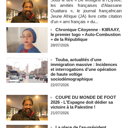
"dépassée" par les critiques concernant le nouveau pavillon
les amitiés françaises d’Alassane
07/08/2026
-
Ouattara », le journal françafricain
Jeune Afrique (JA) livre cette citation
Depuis le « cessez-le-feu » à Gaza, les forces israéliennes
d’un « ami français » du...
ont tué 300 enfants palestiniens (UNICEF)
07/08/2026
-
Chronique Citoyenne - KIIRAAY,
le premier logo « Auto-Combustion
Guinée-Bissau - Première visite de la médiation sénégalaise
» de la République
après le sommet de la Cedeao
28/07/2026
07/08/2026
-
Bénin: Patrice Talon élu président du Sénat, moins de trois
mois après son départ du pouvoir
Touba, actualités d’une
immigration massive : Incidences
07/08/2026
-
et interrogations d’une opération
Mali-Algérie : le PM Maïga affirme qu’il n’y a « aucune
de haute voltige
rupture diplomatique » entre les 2 pays
sociodémographique
07/08/2026
-
22/07/2026
Journaliste libanaise tuée par Israël : Amnesty France
demande une enquête pour crime de guerre
COUPE DU MONDE DE FOOT
07/08/2026
-
2026 - L'Espagne doit dédier sa
victoire à la Palestine !
Côte d'Ivoire : le président Ouattara accorde la grâce à 4.661
21/07/2026
détenus
07/08/2026
-
La place de l'ex-président