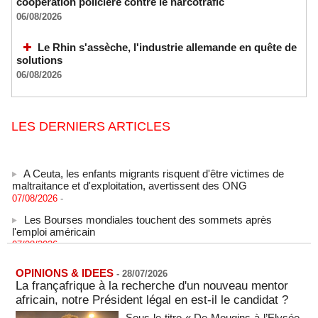
coopération policière contre le narcotrafic
06/08/2026
Le Rhin s'assèche, l'industrie allemande en quête de
solutions
06/08/2026
LES DERNIERS ARTICLES
A Ceuta, les enfants migrants risquent d'être victimes de
maltraitance et d'exploitation, avertissent des ONG
07/08/2026
-
Les Bourses mondiales touchent des sommets après
l'emploi américain
07/08/2026
-
"Construction de la Grande Côte D'ivoire" : Le Président
Alassane Ouattara appelle à la contribution de toutes les forces
OPINIONS & IDEES
-
28/07/2026
vives de la nation
La françafrique à la recherche d'un nouveau mentor
07/08/2026
-
africain, notre Président légal en est-il le candidat ?
Polémique à l’Assemblée nationale : Yaël Braun-Pivet se dit
Sous le titre « De Mougins à l’Elysée,