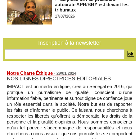
Plagiat à Cambridge - L’université va réexaminer le
autocrate APR/BBY est devant les
recrutement de ses enseignants
tribunaux
07/08/2026
-
17/07/2026
La Türkiye, l’Arabie saoudite et le Pakistan signent un accord
conjoint de défense à La Mecque
07/08/2026
-
La Bourse de Paris termine en hausse et poursuit sa course
Inscription à la newsletter
aux records
07/08/2026
-
Notre Charte Éthique
-
29/01/2024
NOS LIGNES DIRECTRICES ÉDITORIALES
IMPACT est un média en ligne, créé au Sénégal en 2016, qui
pratique un journalisme de qualité, conscient qu'une
information fiable, pertinente et surtout digne de confiance joue
un rôle essentiel dans la société. Notre but est de rapporter
les faits et d’informer le public. Ce faisant, nous cherchons à
respecter les libertés qu’offrent la démocratie, les droits de la
personne et la pluralité d’opinions. Nous sommes conscients
qu’un tel pouvoir s’accompagne de responsabilités et nous
cherchons à nous assurer que nos journalistes se comportent