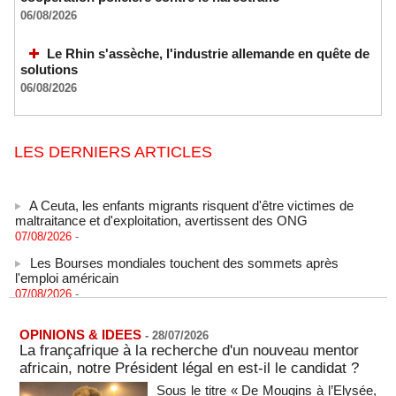
06/08/2026
Le Rhin s'assèche, l'industrie allemande en quête de
solutions
06/08/2026
LES DERNIERS ARTICLES
A Ceuta, les enfants migrants risquent d'être victimes de
maltraitance et d'exploitation, avertissent des ONG
07/08/2026
-
Les Bourses mondiales touchent des sommets après
l'emploi américain
07/08/2026
-
"Construction de la Grande Côte D'ivoire" : Le Président
Alassane Ouattara appelle à la contribution de toutes les forces
OPINIONS & IDEES
-
28/07/2026
vives de la nation
La françafrique à la recherche d'un nouveau mentor
07/08/2026
-
africain, notre Président légal en est-il le candidat ?
Polémique à l’Assemblée nationale : Yaël Braun-Pivet se dit
Sous le titre « De Mougins à l’Elysée,
"dépassée" par les critiques concernant le nouveau pavillon