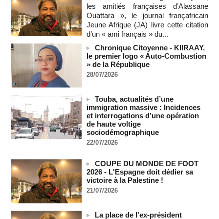
les amitiés françaises d’Alassane
07/08/2026
-
Ouattara », le journal françafricain
Depuis le « cessez-le-feu » à Gaza, les forces israéliennes
Jeune Afrique (JA) livre cette citation
ont tué 300 enfants palestiniens (UNICEF)
d’un « ami français » du...
07/08/2026
-
Chronique Citoyenne - KIIRAAY,
Guinée-Bissau - Première visite de la médiation sénégalaise
le premier logo « Auto-Combustion
après le sommet de la Cedeao
» de la République
07/08/2026
-
28/07/2026
Bénin: Patrice Talon élu président du Sénat, moins de trois
mois après son départ du pouvoir
Touba, actualités d’une
07/08/2026
-
immigration massive : Incidences
et interrogations d’une opération
Mali-Algérie : le PM Maïga affirme qu’il n’y a « aucune
de haute voltige
rupture diplomatique » entre les 2 pays
sociodémographique
07/08/2026
-
22/07/2026
Journaliste libanaise tuée par Israël : Amnesty France
demande une enquête pour crime de guerre
COUPE DU MONDE DE FOOT
07/08/2026
-
2026 - L'Espagne doit dédier sa
victoire à la Palestine !
Côte d'Ivoire : le président Ouattara accorde la grâce à 4.661
détenus
21/07/2026
07/08/2026
-
Plagiat à Cambridge - L’université va réexaminer le
La place de l'ex-président