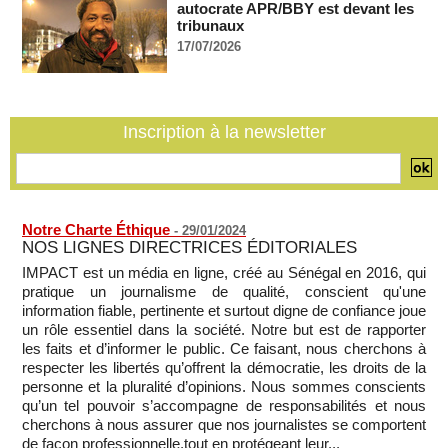
recrutement de ses enseignants
autocrate APR/BBY est devant les
07/08/2026
-
tribunaux
17/07/2026
La Türkiye, l’Arabie saoudite et le Pakistan signent un accord
conjoint de défense à La Mecque
07/08/2026
-
La Bourse de Paris termine en hausse et poursuit sa course
Inscription à la newsletter
aux records
07/08/2026
-
Notre Charte Éthique
-
29/01/2024
NOS LIGNES DIRECTRICES ÉDITORIALES
IMPACT est un média en ligne, créé au Sénégal en 2016, qui
pratique un journalisme de qualité, conscient qu'une
information fiable, pertinente et surtout digne de confiance joue
un rôle essentiel dans la société. Notre but est de rapporter
les faits et d’informer le public. Ce faisant, nous cherchons à
respecter les libertés qu’offrent la démocratie, les droits de la
personne et la pluralité d’opinions. Nous sommes conscients
qu’un tel pouvoir s’accompagne de responsabilités et nous
cherchons à nous assurer que nos journalistes se comportent
de façon professionnelle,tout en protégeant leur...