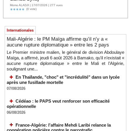
Momo ALADJI | 17/07/2026 | 277 vues
(0 vote)
Internationales
Mali-Algérie : le PM Maïga affirme qu’il n’y a «
aucune rupture diplomatique » entre les 2 pays
Le Premier ministre malien, le général de division Abdoulaye
Maïga, a affirmé, jeudi 6 août 2026 à Bamako, qu’il n’existait «
aucune rupture diplomatique » entre le Mali et l’Algérie,
soulignant une...
En Thaïlande, "choc" et "incrédulité" dans un lycée
après une fusillade mortelle
07/08/2026
Cédéao : le PAPS veut renforcer son efficacité
opérationnelle
06/08/2026
France-Algérie: l'affaire Mehdi Laribi relance la
coopération policière contre le narcotrafic