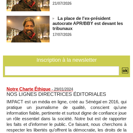
21/07/2026
Guinée : l'absence du président Doumbouya ravive les
tensions politiques
06/08/2026
-
La place de l'ex-président
autocrate APR/BBY est devant les
Bénin: le nouveau Sénat élit son premier président
tribunaux
06/08/2026
-
17/07/2026
La Centrafrique et le Cameroun apaisent les tensions après
un incident frontalier
06/08/2026
-
Inscription à la newsletter
Notre Charte Éthique
-
29/01/2024
NOS LIGNES DIRECTRICES ÉDITORIALES
IMPACT est un média en ligne, créé au Sénégal en 2016, qui
pratique un journalisme de qualité, conscient qu'une
information fiable, pertinente et surtout digne de confiance joue
un rôle essentiel dans la société. Notre but est de rapporter
les faits et d’informer le public. Ce faisant, nous cherchons à
respecter les libertés qu’offrent la démocratie, les droits de la