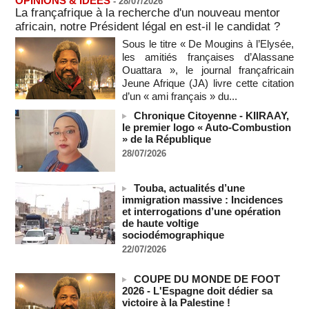
OPINIONS & IDEES
-
28/07/2026
Au Nigeria, plus de 300 victimes d’enlèvements ont été
La françafrique à la recherche d'un nouveau mentor
libérées
africain, notre Président légal en est-il le candidat ?
06/08/2026
-
Sous le titre « De Mougins à l’Elysée,
Au Nigeria, plus de 300 victimes d’enlèvements ont été
les amitiés françaises d’Alassane
libérées
Ouattara », le journal françafricain
06/08/2026
-
Jeune Afrique (JA) livre cette citation
d’un « ami français » du...
Soutenir l’intégrité de l’information à Sao Tomé-et-Principe à
l’approche des élections
Chronique Citoyenne - KIIRAAY,
06/08/2026
-
le premier logo « Auto-Combustion
» de la République
Taïwan bloque un pont stratégique lors de la simulation d'une
invasion par la Chine
28/07/2026
06/08/2026
-
Les Bourses mondiales suspendues au Moyen-Orient,
Touba, actualités d’une
records en Europe
immigration massive : Incidences
et interrogations d’une opération
06/08/2026
-
de haute voltige
Soudan du Sud : Les avocats de Riek Machar sollicitent un
sociodémographique
accès à leur client avant la prochaine audience
22/07/2026
06/08/2026
-
France-Algérie: l'affaire Mehdi Laribi relance la coopération
COUPE DU MONDE DE FOOT
policière contre le narcotrafic
2026 - L'Espagne doit dédier sa
06/08/2026
-
victoire à la Palestine !