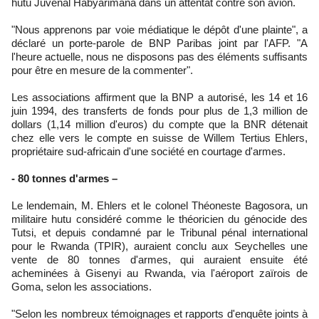
hutu Juvénal Habyarimana dans un attentat contre son avion.
"Nous apprenons par voie médiatique le dépôt d'une plainte", a
déclaré un porte-parole de BNP Paribas joint par l'AFP. "A
l'heure actuelle, nous ne disposons pas des éléments suffisants
pour être en mesure de la commenter".
Les associations affirment que la BNP a autorisé, les 14 et 16
juin 1994, des transferts de fonds pour plus de 1,3 million de
dollars (1,14 million d'euros) du compte que la BNR détenait
chez elle vers le compte en suisse de Willem Tertius Ehlers,
propriétaire sud-africain d'une société en courtage d'armes.
- 80 tonnes d'armes –
Le lendemain, M. Ehlers et le colonel Théoneste Bagosora, un
militaire hutu considéré comme le théoricien du génocide des
Tutsi, et depuis condamné par le Tribunal pénal international
pour le Rwanda (TPIR), auraient conclu aux Seychelles une
vente de 80 tonnes d'armes, qui auraient ensuite été
acheminées à Gisenyi au Rwanda, via l'aéroport zaïrois de
Goma, selon les associations.
"Selon les nombreux témoignages et rapports d'enquête joints à