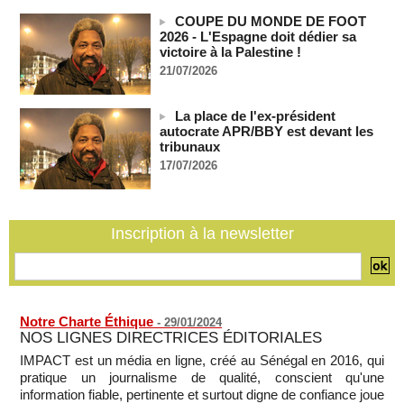
07/08/2026
-
COUPE DU MONDE DE FOOT
Polémique à l’Assemblée nationale : Yaël Braun-Pivet se dit
2026 - L'Espagne doit dédier sa
"dépassée" par les critiques concernant le nouveau pavillon
victoire à la Palestine !
07/08/2026
-
21/07/2026
Depuis le « cessez-le-feu » à Gaza, les forces israéliennes
ont tué 300 enfants palestiniens (UNICEF)
La place de l'ex-président
07/08/2026
-
autocrate APR/BBY est devant les
Guinée-Bissau - Première visite de la médiation sénégalaise
tribunaux
après le sommet de la Cedeao
17/07/2026
07/08/2026
-
Bénin: Patrice Talon élu président du Sénat, moins de trois
mois après son départ du pouvoir
Inscription à la newsletter
07/08/2026
-
Mali-Algérie : le PM Maïga affirme qu’il n’y a « aucune
rupture diplomatique » entre les 2 pays
07/08/2026
-
Notre Charte Éthique
-
29/01/2024
NOS LIGNES DIRECTRICES ÉDITORIALES
IMPACT est un média en ligne, créé au Sénégal en 2016, qui
pratique un journalisme de qualité, conscient qu'une
information fiable, pertinente et surtout digne de confiance joue