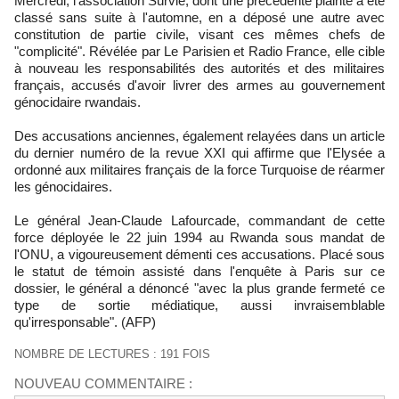
Mercredi, l'association Survie, dont une précédente plainte a été
classé sans suite à l'automne, en a déposé une autre avec
constitution de partie civile, visant ces mêmes chefs de
"complicité". Révélée par Le Parisien et Radio France, elle cible
à nouveau les responsabilités des autorités et des militaires
français, accusés d'avoir livrer des armes au gouvernement
génocidaire rwandais.
Des accusations anciennes, également relayées dans un article
du dernier numéro de la revue XXI qui affirme que l'Elysée a
ordonné aux militaires français de la force Turquoise de réarmer
les génocidaires.
Le général Jean-Claude Lafourcade, commandant de cette
force déployée le 22 juin 1994 au Rwanda sous mandat de
l'ONU, a vigoureusement démenti ces accusations. Placé sous
le statut de témoin assisté dans l'enquête à Paris sur ce
dossier, le général a dénoncé "avec la plus grande fermeté ce
type de sortie médiatique, aussi invraisemblable
qu'irresponsable". (AFP)
NOMBRE DE LECTURES : 191 FOIS
NOUVEAU COMMENTAIRE :