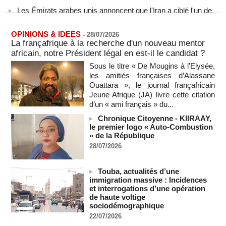
Les Émirats arabes unis annoncent que l'Iran a ciblé l'un de
leurs navires avec un missile dans le détroit d'Ormuz
08/08/2026
-
OPINIONS & IDEES
-
28/07/2026
Le bilan des décès liés à la « migration massive » vers
La françafrique à la recherche d'un nouveau mentor
Ceuta s'élève désormais à 14 personnes, selon une autorité
africain, notre Président légal en est-il le candidat ?
marocaine :
08/08/2026
-
Sous le titre « De Mougins à l’Elysée,
les amitiés françaises d’Alassane
Sénégal - Une revue de presse du 8 août 2026 (Par IA)
Ouattara », le journal françafricain
08/08/2026
-
MOMO ALADJI
Jeune Afrique (JA) livre cette citation
SENEGAL - Les Unes de la presse quotidienne du 8/9 août
d’un « ami français » du...
2026
Chronique Citoyenne - KIIRAAY,
08/08/2026
-
MOMO ALADJI
le premier logo « Auto-Combustion
A Ceuta, les enfants migrants risquent d'être victimes de
» de la République
maltraitance et d'exploitation, avertissent des ONG
28/07/2026
07/08/2026
-
Les Bourses mondiales touchent des sommets après
Touba, actualités d’une
l'emploi américain
immigration massive : Incidences
07/08/2026
-
et interrogations d’une opération
de haute voltige
"Construction de la Grande Côte D'ivoire" : Le Président
sociodémographique
Alassane Ouattara appelle à la contribution de toutes les forces
22/07/2026
vives de la nation