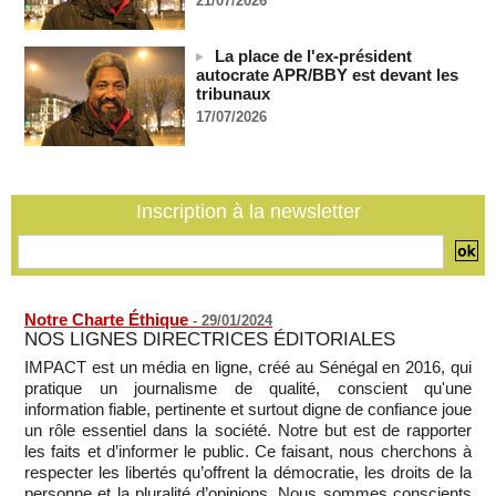
21/07/2026
le cobalt vers la Chine en 20 ans, selon une enquête
05/08/2026
-
La place de l'ex-président
Le plus vieux président du monde remanie l'armée, son
autocrate APR/BBY est devant les
absence alimentant l'inquiétude
tribunaux
05/08/2026
-
17/07/2026
Comment les rebelles font entrer des armes en Centrafrique
malgré l'embargo de l'ONU
05/08/2026
-
Mali: la Cour suprême rejette la demande de libération du
Inscription à la newsletter
militant Clément Dembélé
05/08/2026
-
Notre Charte Éthique
-
29/01/2024
NOS LIGNES DIRECTRICES ÉDITORIALES
IMPACT est un média en ligne, créé au Sénégal en 2016, qui
pratique un journalisme de qualité, conscient qu'une
information fiable, pertinente et surtout digne de confiance joue
un rôle essentiel dans la société. Notre but est de rapporter
les faits et d’informer le public. Ce faisant, nous cherchons à
respecter les libertés qu’offrent la démocratie, les droits de la
personne et la pluralité d’opinions. Nous sommes conscients