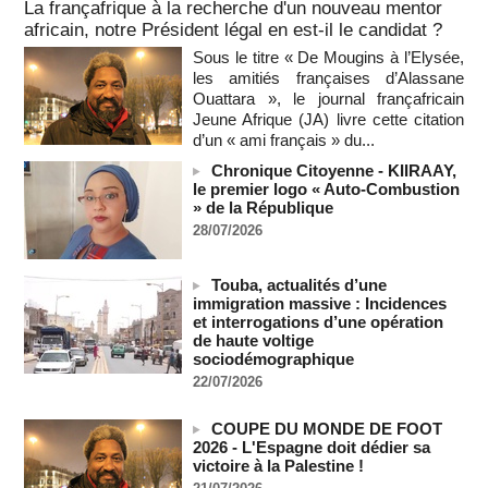
05/08/2026
-
La françafrique à la recherche d'un nouveau mentor
africain, notre Président légal en est-il le candidat ?
Après la France et Ouattara, comment la CEDEAO sabote la
création d'une monnaie ouest-africaine unique
Sous le titre « De Mougins à l’Elysée,
05/08/2026
-
MOMO ALADJI
les amitiés françaises d’Alassane
Ouattara », le journal françafricain
La Banque mondiale accorde un prêt de 340 milliards de
Jeune Afrique (JA) livre cette citation
francs CFA au Sénégal pour divers projets
d’un « ami français » du...
05/08/2026
-
Chronique Citoyenne - KIIRAAY,
Election du SG de l’ONU : L'Afrique apparait comme la
le premier logo « Auto-Combustion
région qui affaiblit le principe de rotation régionale (Carlos
» de la République
Lopez)
28/07/2026
05/08/2026
-
L’UE débloque 1,4 milliard d’euros de profits d’avoirs russes
Touba, actualités d’une
gelés pour financer l’Ukraine
immigration massive : Incidences
05/08/2026
-
et interrogations d’une opération
Deux soldats israéliens ont été tués et plusieurs autres
de haute voltige
blessés lors d'une explosion dans le sud du Liban
sociodémographique
05/08/2026
-
22/07/2026
Un navire russe a bravé les sanctions pour acheminer des
véhicules militaires au Mali
COUPE DU MONDE DE FOOT
2026 - L'Espagne doit dédier sa
05/08/2026
-
victoire à la Palestine !
RDC: entre 2000 et 5000 tonnes d'uranium exportées avec