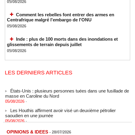
05/08/2026
Comment les rebelles font entrer des armes en
Centrafrique malgré l'embargo de l'ONU
05/08/2026
Inde : plus de 100 morts dans des inondations et
glissements de terrain depuis juillet
05/08/2026
LES DERNIERS ARTICLES
États-Unis : plusieurs personnes tuées dans une fusillade de
masse en Caroline du Nord
05/08/2026
-
Les Houthis affirment avoir visé un deuxième pétrolier
saoudien en une journée
05/08/2026
-
Les Houthis affirment avoir visé un deuxième pétrolier
saoudien en une journée
OPINIONS & IDEES
-
28/07/2026