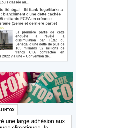
Louis classée au...
du Sénégal – IB Bank Togo/Burkina
: blanchiment d’une dette cachée
5 milliards FCFA en créance
raine (2ème et dernière partie)
025
La première partie de cette
enquête a révélé la
dissimulation par l’État du
Sénégal d’une dette de plus de
105 milliards 52 millions de
francs CFA contractée en
r 2022 via une « Convention de...
U INTOX
é une large adhésion aux
iques climatiques, la