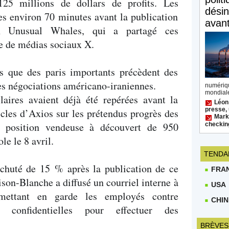
125 millions de dollars de profits. Les
désin
ses environ 70 minutes avant la publication
avan
on Unusual Whales, qui a partagé ces
e de médias sociaux X.
is que des paris importants précèdent des
es négociations américano-iraniennes.
numéri
mondiale
laires avaient déjà été repérées avant la
Léon
presse, 
icles d’Axios sur les prétendus progrès des
Mark 
e position vendeuse à découvert de 950
checkin
le le 8 avril.
TENDA
 chuté de 15 % après la publication de ce
FRA
son-Blanche a diffusé un courriel interne à
USA
mettant en garde les employés contre
CHIN
ons confidentielles pour effectuer des
BRÈVES