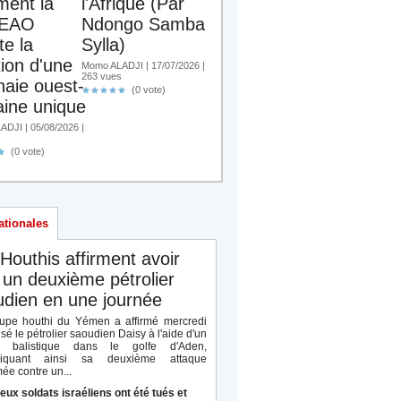
ent la
l'Afrique (Par
EAO
Ndongo Samba
te la
Sylla)
tion d'une
Momo ALADJI | 17/07/2026 |
263 vues
aie ouest-
(0 vote)
aine unique
DJI | 05/08/2026 |
(0 vote)
ationales
Houthis affirment avoir
 un deuxième pétrolier
dien en une journée
upe houthi du Yémen a affirmé mercredi
isé le pétrolier saoudien Daisy à l'aide d'un
le balistique dans le golfe d'Aden,
diquant ainsi sa deuxième attaque
ée contre un...
eux soldats israéliens ont été tués et