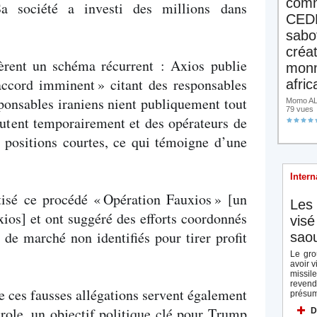
comm
a société a investi des millions dans
CED
sabo
créa
gèrent un schéma récurrent : Axios publie
monn
accord imminent
» citant des responsables
afric
ponsables iraniens nient publiquement tout
Momo ALA
79 vues
hutent temporairement et des opérateurs de
 positions courtes, ce qui témoigne d’une
Intern
tisé ce procédé «
Opération Fauxios
» [un
Les 
ios] et ont suggéré des efforts coordonnés
visé
 de marché non identifiés pour tirer profit
saou
Le gro
avoir v
missi
reven
e ces fausses allégations servent également
présum
trole, un objectif politique clé pour Trump
D