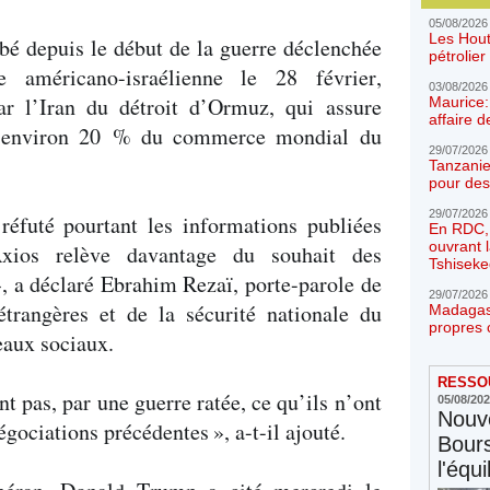
05/08/2026
Les Hout
bé depuis le début de la guerre déclenchée
pétrolie
ce américano-israélienne le 28 février,
03/08/2026
ar l’Iran du détroit d’Ormuz, qui assure
Maurice:
affaire d
 d’environ 20 % du commerce mondial du
29/07/2026
Tanzanie
pour des
29/07/2026
 réfuté pourtant les informations publiées
En RDC, l
ouvrant 
xios relève davantage du souhait des
Tshiseke
», a déclaré Ebrahim Rezaï, porte-parole de
29/07/2026
étrangères et de la sécurité nationale du
Madagasc
propres 
eaux sociaux.
RESSOU
 pas, par une guerre ratée, ce qu’ils n’ont
05/08/20
Nouve
négociations précédentes
», a-t-il ajouté.
Bours
l'équi