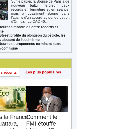
Sur le papier, la Bourse de Paris a de
nouveau battu mercredi deux
records en fermeture et en séance,
mais a quasiment stagné dans
l'attente d'un accord autour du détroit
d'Ormuz. Le CAC 40...
Bourses mondiales entre records et
sme
Street profite du plongeon du pétrole, les
s ajoutent de l'optimisme
Bourses européennes terminent sans
on commune
s
Les plus populaires
us récents
s la France
Comment le
uattara,
FMI étouffe