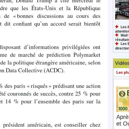
héran, Donald Trump a cité mercredi le
dre que les États-Unis et la République
u de «
bonnes discussions au cours des
st dit confiant qu’un accord serait bientôt
Les 
attenti
Wall 
résultat
Les 
sposant d’informations privilégiées ont
directi
orme de marché de prédiction Polymarket
s de la politique étrangère américaine, selon
Vidéo
ion Data Collective (ACDC).
Les pl
% des paris «
risqués
» prédisant une action
 été couronnés de succès, contre 25 % pour
e et 14 % pour l’ensemble des paris sur la
Aprè
et O
 président américain, est conseiller chez