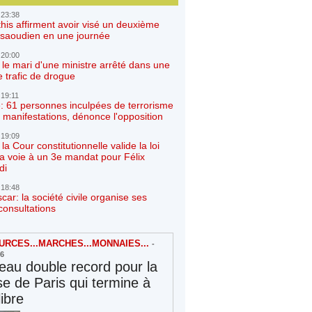
 23:38
his affirment avoir visé un deuxième
r saoudien en une journée
 20:00
 le mari d'une ministre arrêté dans une
e trafic de drogue
 19:11
: 61 personnes inculpées de terrorisme
 manifestations, dénonce l'opposition
 19:09
a Cour constitutionnelle valide la loi
la voie à un 3e mandat pour Félix
di
 18:48
ar: la société civile organise ses
consultations
RCES...MARCHES...MONNAIES...
-
26
au double record pour la
e de Paris qui termine à
libre