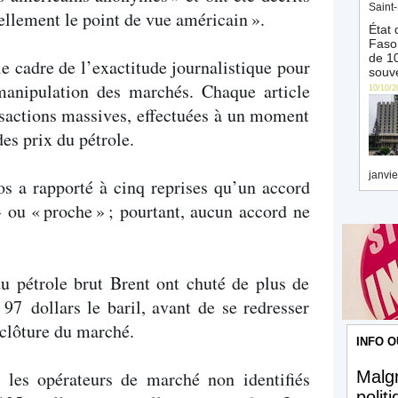
Saint-
ellement le point de vue américain
».
État 
Faso 
de 10
e cadre de l’exactitude journalistique pour
souve
 manipulation des marchés. Chaque article
10/10/2
nsactions massives, effectuées à un moment
des prix du pétrole.
janvie
os a rapporté à cinq reprises qu’un accord
» ou «
proche
»
; pourtant, aucun accord ne
du pétrole brut Brent ont chuté de plus de
97 dollars le baril, avant de se redresser
 clôture du marché.
INFO O
, les opérateurs de marché non identifiés
Malgr
polit