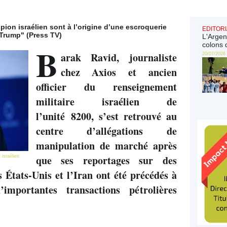
pion israélien sont à l’origine d’une escroquerie
EDITORI
 Trump" (Press TV)
L'Argen
B
colons 
arak Ravid, journaliste
20/07/2026
chez Axios et ancien
officier du renseignement
militaire israélien de
l’unité 8200, s’est retrouvé au
centre d’allégations de
manipulation de marché après
que ses reportages sur des
 israélien
 États-Unis et l’Iran ont été précédés à
importantes transactions pétrolières