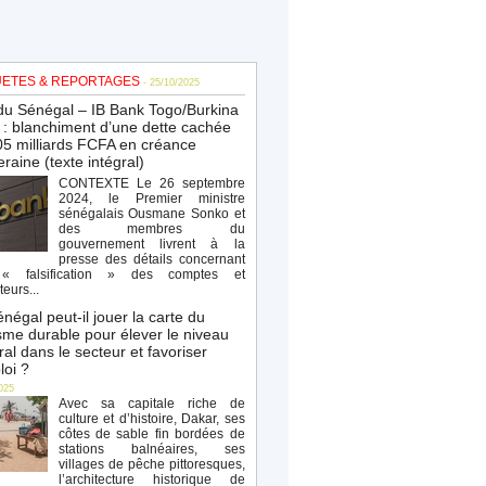
ETES & REPORTAGES
- 25/10/2025
du Sénégal – IB Bank Togo/Burkina
: blanchiment d’une dette cachée
5 milliards FCFA en créance
raine (texte intégral)
CONTEXTE Le 26 septembre
2024, le Premier ministre
sénégalais Ousmane Sonko et
des membres du
gouvernement livrent à la
presse des détails concernant
« falsification » des comptes et
teurs...
négal peut-il jouer la carte du
sme durable pour élever le niveau
al dans le secteur et favoriser
loi ?
025
Avec sa capitale riche de
culture et d’histoire, Dakar, ses
côtes de sable fin bordées de
stations balnéaires, ses
villages de pêche pittoresques,
l’architecture historique de