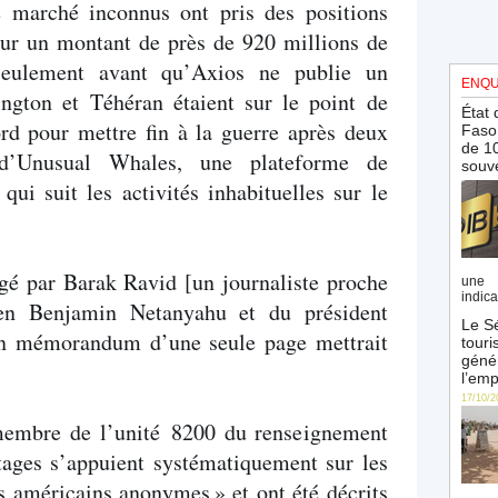
 marché inconnus ont pris des positions
pour un montant de près de 920 millions de
 seulement avant qu’Axios ne publie un
ENQU
ngton et Téhéran étaient sur le point de
État 
rd pour mettre fin à la guerre après deux
Faso 
de 10
d’Unusual Whales, une plateforme de
souve
qui suit les activités inhabituelles sur le
igé par Barak Ravid [un journaliste proche
une 
indica
ien Benjamin Netanyahu et du président
Le Sé
n mémorandum d’une seule page mettrait
touri
génér
l’emp
17/10/2
membre de l’unité 8200 du renseignement
rtages s’appuient systématiquement sur les
es américains anonymes
» et ont été décrits