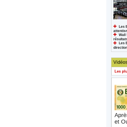
Les 
attenti
Wall 
résultat
Les 
directi
Vidéo
Les pl
Aprè
et O