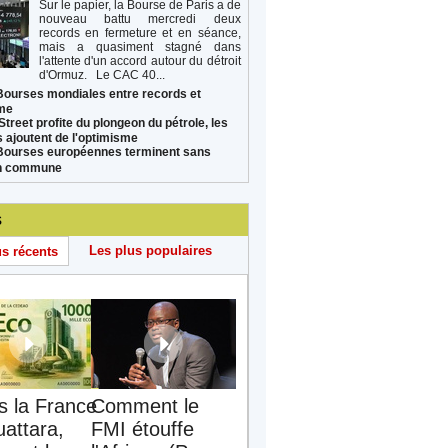
Sur le papier, la Bourse de Paris a de
nouveau battu mercredi deux
records en fermeture et en séance,
mais a quasiment stagné dans
l'attente d'un accord autour du détroit
d'Ormuz. Le CAC 40...
Bourses mondiales entre records et
sme
Street profite du plongeon du pétrole, les
s ajoutent de l'optimisme
Bourses européennes terminent sans
on commune
s
Les plus populaires
us récents
s la France
Comment le
uattara,
FMI étouffe