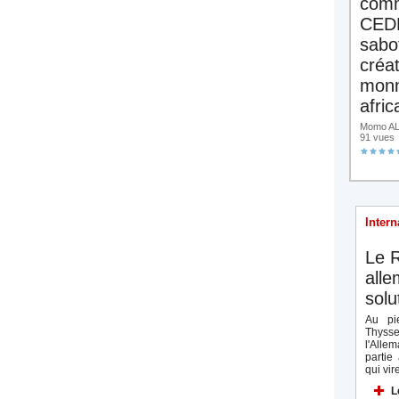
comm
CED
sabo
créa
monn
afric
Momo ALA
91 vues
Intern
Le R
all
solu
Au pie
Thyss
l'Allem
partie
qui vire
L