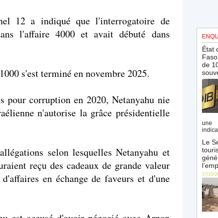
el 12 a indiqué que l'interrogatoire de
ans l'affaire 4000 et avait débuté dans
ENQU
État 
Faso 
de 10
e 1000 s'est terminé en novembre 2025.
souve
ès pour corruption en 2020, Netanyahu nie
aélienne n'autorise la grâce présidentielle
une 
indica
Le Sé
 allégations selon lesquelles Netanyahu et
touri
génér
uraient reçu des cadeaux de grande valeur
l’emp
d'affaires en échange de faveurs et d'une
17/10/2
ahu est accusé d'avoir négocié avec Arnon