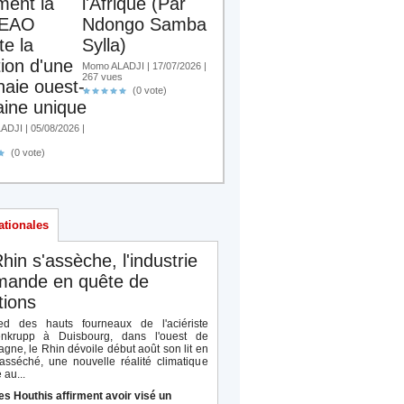
ent la
l'Afrique (Par
EAO
Ndongo Samba
te la
Sylla)
tion d'une
Momo ALADJI | 17/07/2026 |
267 vues
aie ouest-
(0 vote)
aine unique
DJI | 05/08/2026 |
(0 vote)
ationales
hin s'assèche, l'industrie
emande en quête de
tions
d des hauts fourneaux de l'aciériste
enkrupp à Duisbourg, dans l'ouest de
agne, le Rhin dévoile début août son lit en
 asséché, une nouvelle réalité climatique
 au...
es Houthis affirment avoir visé un