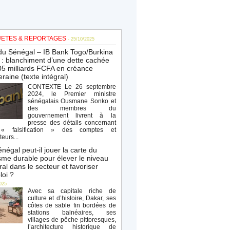
ETES & REPORTAGES
- 25/10/2025
du Sénégal – IB Bank Togo/Burkina
: blanchiment d’une dette cachée
5 milliards FCFA en créance
raine (texte intégral)
CONTEXTE Le 26 septembre
2024, le Premier ministre
sénégalais Ousmane Sonko et
des membres du
gouvernement livrent à la
presse des détails concernant
« falsification » des comptes et
teurs...
négal peut-il jouer la carte du
sme durable pour élever le niveau
al dans le secteur et favoriser
loi ?
025
Avec sa capitale riche de
culture et d’histoire, Dakar, ses
côtes de sable fin bordées de
stations balnéaires, ses
villages de pêche pittoresques,
l’architecture historique de