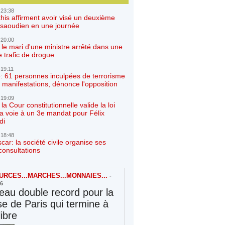
 23:38
his affirment avoir visé un deuxième
r saoudien en une journée
 20:00
 le mari d'une ministre arrêté dans une
e trafic de drogue
 19:11
: 61 personnes inculpées de terrorisme
 manifestations, dénonce l'opposition
 19:09
a Cour constitutionnelle valide la loi
la voie à un 3e mandat pour Félix
di
 18:48
ar: la société civile organise ses
consultations
RCES...MARCHES...MONNAIES...
-
26
au double record pour la
e de Paris qui termine à
libre