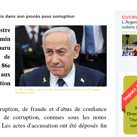
is dans son procès pour corruption
EDITORI
L'Argen
colons 
tre
20/07/2026
min
aru
l de
 86e
 aux
tion
Le PM israélien, sous mandat d'arrêt international par la CPI depuis
novembre 2024
ruption, de fraude et d'abus de confiance
es de corruption, connues sous les noms
 Les actes d'accusation ont été déposés fin