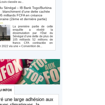
Louis classée au...
du Sénégal – IB Bank Togo/Burkina
: blanchiment d’une dette cachée
5 milliards FCFA en créance
raine (2ème et dernière partie)
025
La première partie de cette
enquête a révélé la
dissimulation par l’État du
Sénégal d’une dette de plus de
105 milliards 52 millions de
francs CFA contractée en
r 2022 via une « Convention de...
U INTOX
é une large adhésion aux
iques climatiques, la