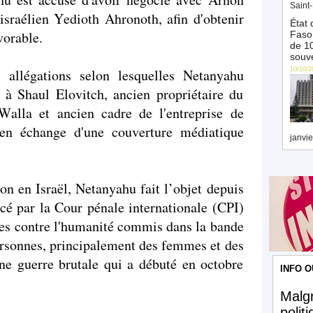
Saint-
israélien Yedioth Ahronoth, afin d'obtenir
État 
vorable.
Faso 
de 10
souve
 allégations selon lesquelles Netanyahu
10/10/2
 à Shaul Elovitch, ancien propriétaire du
 Walla et ancien cadre de l'entreprise de
en échange d'une couverture médiatique
janvie
on en Israël, Netanyahu fait l’objet depuis
cé par la Cour pénale internationale (CPI)
mes contre l'humanité commis dans la bande
ersonnes, principalement des femmes et des
une guerre brutale qui a débuté en octobre
INFO O
Malgr
polit