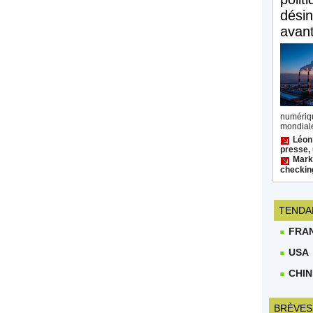
désin
avan
numéri
mondiale
Léon
presse, 
Mark 
checkin
TENDA
FRA
USA
CHIN
BRÈVES