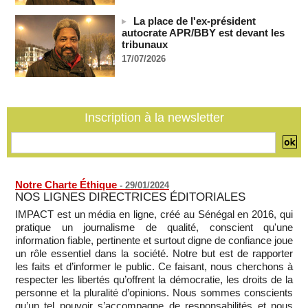
tensions politiques
06/08/2026
-
La place de l'ex-président
autocrate APR/BBY est devant les
Bénin: le nouveau Sénat élit son premier président
tribunaux
06/08/2026
-
17/07/2026
La Centrafrique et le Cameroun apaisent les tensions après
un incident frontalier
06/08/2026
-
Inscription à la newsletter
Notre Charte Éthique
-
29/01/2024
NOS LIGNES DIRECTRICES ÉDITORIALES
IMPACT est un média en ligne, créé au Sénégal en 2016, qui
pratique un journalisme de qualité, conscient qu'une
information fiable, pertinente et surtout digne de confiance joue
un rôle essentiel dans la société. Notre but est de rapporter
les faits et d’informer le public. Ce faisant, nous cherchons à
respecter les libertés qu’offrent la démocratie, les droits de la
personne et la pluralité d’opinions. Nous sommes conscients
qu’un tel pouvoir s’accompagne de responsabilités et nous