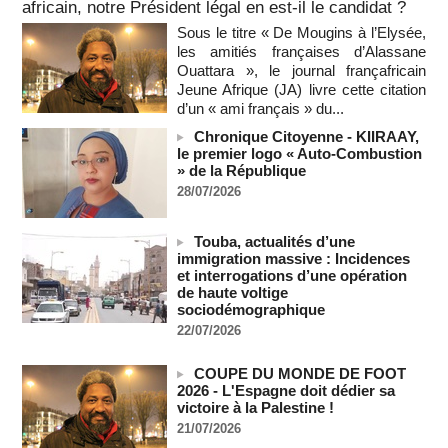
africain, notre Président légal en est-il le candidat ?
06/08/2026
-
Sous le titre « De Mougins à l’Elysée,
Au Nigeria, plus de 300 victimes d’enlèvements ont été
les amitiés françaises d’Alassane
libérées
Ouattara », le journal françafricain
06/08/2026
-
Jeune Afrique (JA) livre cette citation
Soutenir l’intégrité de l’information à Sao Tomé-et-Principe à
d’un « ami français » du...
l’approche des élections
Chronique Citoyenne - KIIRAAY,
06/08/2026
-
le premier logo « Auto-Combustion
» de la République
Taïwan bloque un pont stratégique lors de la simulation d'une
invasion par la Chine
28/07/2026
06/08/2026
-
Les Bourses mondiales suspendues au Moyen-Orient,
Touba, actualités d’une
records en Europe
immigration massive : Incidences
06/08/2026
-
et interrogations d’une opération
de haute voltige
Soudan du Sud : Les avocats de Riek Machar sollicitent un
sociodémographique
accès à leur client avant la prochaine audience
22/07/2026
06/08/2026
-
France-Algérie: l'affaire Mehdi Laribi relance la coopération
COUPE DU MONDE DE FOOT
policière contre le narcotrafic
2026 - L'Espagne doit dédier sa
06/08/2026
-
victoire à la Palestine !
21/07/2026
Guinée : l'absence du président Doumbouya ravive les