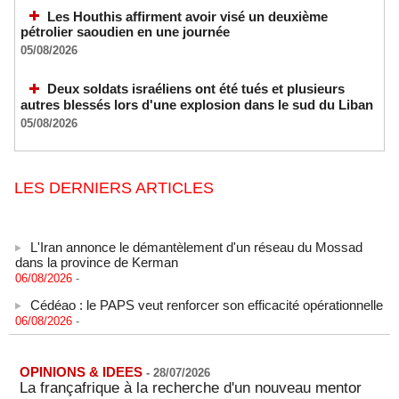
Les Houthis affirment avoir visé un deuxième
pétrolier saoudien en une journée
05/08/2026
Deux soldats israéliens ont été tués et plusieurs
autres blessés lors d'une explosion dans le sud du Liban
05/08/2026
LES DERNIERS ARTICLES
L'Iran annonce le démantèlement d'un réseau du Mossad
dans la province de Kerman
06/08/2026
-
Cédéao : le PAPS veut renforcer son efficacité opérationnelle
06/08/2026
-
L'armée nigériane obtient une hausse salariale historique
06/08/2026
-
OPINIONS & IDEES
-
28/07/2026
Au Nigeria, plus de 300 victimes d’enlèvements ont été
La françafrique à la recherche d'un nouveau mentor
libérées