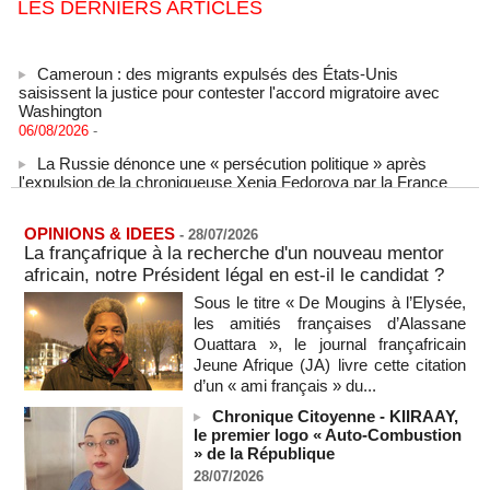
LES DERNIERS ARTICLES
Cameroun : des migrants expulsés des États-Unis
saisissent la justice pour contester l'accord migratoire avec
Washington
06/08/2026
-
La Russie dénonce une « persécution politique » après
l'expulsion de la chroniqueuse Xenia Fedorova par la France
06/08/2026
-
Le Rhin s'assèche, l'industrie allemande en quête de
OPINIONS & IDEES
-
28/07/2026
solutions
La françafrique à la recherche d'un nouveau mentor
06/08/2026
-
africain, notre Président légal en est-il le candidat ?
La Corée du Nord a tiré un missile balistique en direction de
Sous le titre « De Mougins à l’Elysée,
la mer du Japon, selon l'armée sud-coréenne
les amitiés françaises d’Alassane
06/08/2026
-
Ouattara », le journal françafricain
Sénégal - Une revue de presse du 6 août 2026 (IA)
Jeune Afrique (JA) livre cette citation
06/08/2026
-
d’un « ami français » du...
SENEGAL - Les Unes de la presse quotidienne du 6 août
Chronique Citoyenne - KIIRAAY,
2026
le premier logo « Auto-Combustion
06/08/2026
-
MOMO ALADJI
» de la République
28/07/2026
États-Unis : plusieurs personnes tuées dans une fusillade de