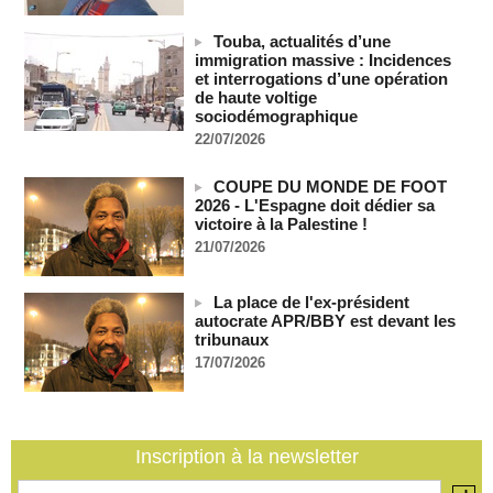
masse en Caroline du Nord
05/08/2026
-
Touba, actualités d’une
immigration massive : Incidences
Les Houthis affirment avoir visé un deuxième pétrolier
et interrogations d’une opération
saoudien en une journée
de haute voltige
05/08/2026
-
sociodémographique
Les Houthis affirment avoir visé un deuxième pétrolier
22/07/2026
saoudien en une journée
05/08/2026
-
COUPE DU MONDE DE FOOT
2026 - L'Espagne doit dédier sa
Après la France et Ouattara, comment la CEDEAO sabote la
victoire à la Palestine !
création d'une monnaie ouest-africaine unique
21/07/2026
05/08/2026
-
MOMO ALADJI
La Banque mondiale accorde un prêt de 220,71 milliards de
francs CFA au Sénégal à travers trois accords de financement
La place de l'ex-président
05/08/2026
-
autocrate APR/BBY est devant les
tribunaux
Election du SG de l’ONU : L'Afrique apparait comme la
17/07/2026
région qui affaiblit le principe de rotation régionale (Carlos
Lopez)
05/08/2026
-
L’UE débloque 1,4 milliard d’euros de profits d’avoirs russes
Inscription à la newsletter
gelés pour financer l’Ukraine
05/08/2026
-