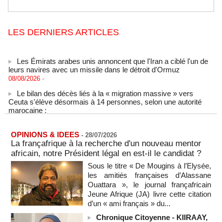
LES DERNIERS ARTICLES
Les Émirats arabes unis annoncent que l'Iran a ciblé l'un de
leurs navires avec un missile dans le détroit d'Ormuz
08/08/2026
-
Le bilan des décès liés à la « migration massive » vers
Ceuta s'élève désormais à 14 personnes, selon une autorité
marocaine :
08/08/2026
-
Sénégal - Une revue de presse du 8 août 2026 (Par IA)
08/08/2026
OPINIONS & IDEES
-
MOMO ALADJI
-
28/07/2026
La françafrique à la recherche d'un nouveau mentor
SENEGAL - Les Unes de la presse quotidienne du 8/9 août
africain, notre Président légal en est-il le candidat ?
2026
Sous le titre « De Mougins à l’Elysée,
08/08/2026
-
MOMO ALADJI
les amitiés françaises d’Alassane
A Ceuta, les enfants migrants risquent d'être victimes de
Ouattara », le journal françafricain
maltraitance et d'exploitation, avertissent des ONG
Jeune Afrique (JA) livre cette citation
07/08/2026
-
d’un « ami français » du...
Les Bourses mondiales touchent des sommets après
Chronique Citoyenne - KIIRAAY,
l'emploi américain