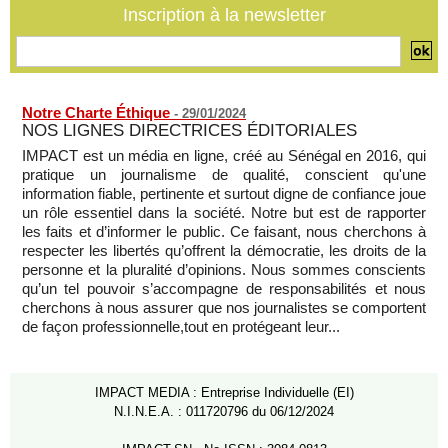
Journaliste libanaise tuée par Israël : Amnesty France
Inscription à la newsletter
demande une enquête pour crime de guerre
07/08/2026
-
Notre Charte Éthique
-
29/01/2024
NOS LIGNES DIRECTRICES ÉDITORIALES
IMPACT est un média en ligne, créé au Sénégal en 2016, qui
pratique un journalisme de qualité, conscient qu'une
information fiable, pertinente et surtout digne de confiance joue
un rôle essentiel dans la société. Notre but est de rapporter
les faits et d’informer le public. Ce faisant, nous cherchons à
respecter les libertés qu’offrent la démocratie, les droits de la
personne et la pluralité d’opinions. Nous sommes conscients
qu’un tel pouvoir s’accompagne de responsabilités et nous
cherchons à nous assurer que nos journalistes se comportent
de façon professionnelle,tout en protégeant leur...
IMPACT MEDIA : Entreprise Individuelle (EI)
N.I.N.E.A. : 011720796 du 06/12/2024