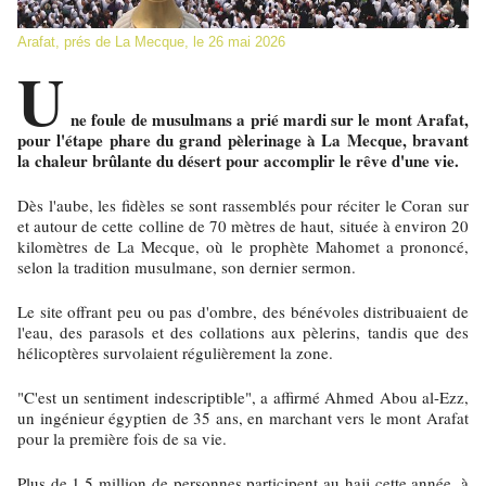
Arafat, prés de La Mecque, le 26 mai 2026
U
ne foule de musulmans a prié mardi sur le mont Arafat,
pour l'étape phare du grand pèlerinage à La Mecque, bravant
la chaleur brûlante du désert pour accomplir le rêve d'une vie.
Dès l'aube, les fidèles se sont rassemblés pour réciter le Coran sur
et autour de cette colline de 70 mètres de haut, située à environ 20
kilomètres de La Mecque, où le prophète Mahomet a prononcé,
selon la tradition musulmane, son dernier sermon.
Le site offrant peu ou pas d'ombre, des bénévoles distribuaient de
l'eau, des parasols et des collations aux pèlerins, tandis que des
hélicoptères survolaient régulièrement la zone.
"C'est un sentiment indescriptible", a affirmé Ahmed Abou al-Ezz,
un ingénieur égyptien de 35 ans, en marchant vers le mont Arafat
pour la première fois de sa vie.
Plus de 1,5 million de personnes participent au hajj cette année, à