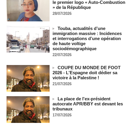
le premier logo « Auto-Combustion
07/08/2026
-
» de la République
28/07/2026
"Construction de la Grande Côte D'ivoire" : Le Président
Alassane Ouattara appelle à la contribution de toutes les forces
vives de la nation
Touba, actualités d’une
07/08/2026
-
immigration massive : Incidences
Polémique à l’Assemblée nationale : Yaël Braun-Pivet se dit
et interrogations d’une opération
"dépassée" par les critiques concernant le nouveau pavillon
de haute voltige
sociodémographique
07/08/2026
-
22/07/2026
Depuis le « cessez-le-feu » à Gaza, les forces israéliennes
ont tué 300 enfants palestiniens (UNICEF)
COUPE DU MONDE DE FOOT
07/08/2026
-
2026 - L'Espagne doit dédier sa
Guinée-Bissau - Première visite de la médiation sénégalaise
victoire à la Palestine !
après le sommet de la Cedeao
21/07/2026
07/08/2026
-
Bénin: Patrice Talon élu président du Sénat, moins de trois
La place de l'ex-président
mois après son départ du pouvoir
autocrate APR/BBY est devant les
07/08/2026
-
tribunaux
17/07/2026
Mali-Algérie : le PM Maïga affirme qu’il n’y a « aucune
rupture diplomatique » entre les 2 pays
07/08/2026
-