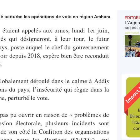
rité perturbe les opérations de vote en région Amhara
EDITORI
L'Argen
colons 
 étaient appelés aux urnes, lundi 1er juin,
20/07/2026
tés qui désigneront, à leur tour, le futur
ays, poste auquel le chef du gouvernement
ir depuis 2018, espère bien être reconduit
é.
 globalement déroulé dans le calme à Addis
ns du pays, l’insécurité qui règne dans la
e, perturbé le vote.
pas pu ouvrir en raison de « problèmes de
sion électorale, plusieurs incidents sont
de son côté la Coalition des organisations
pienne pour les élections (CECOE), qui