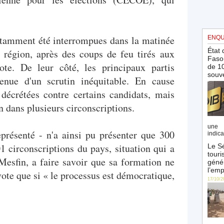
otamment été interrompues dans la matinée
ENQU
État 
a région, après des coups de feu tirés aux
Faso 
te. De leur côté, les principaux partis
de 10
souve
enue d'un scrutin inéquitable. En cause
 décrétées contre certains candidats, mais
n dans plusieurs circonscriptions.
une 
présenté - n'a ainsi pu présenter que 300
indica
1 circonscriptions du pays, situation qui a
Le Sé
touri
Mesfin, a faire savoir que sa formation ne
génér
l’emp
 vote que si « le processus est démocratique,
17/10/2