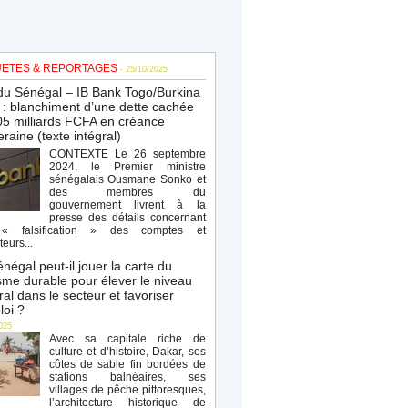
ETES & REPORTAGES
- 25/10/2025
du Sénégal – IB Bank Togo/Burkina
: blanchiment d’une dette cachée
5 milliards FCFA en créance
raine (texte intégral)
CONTEXTE Le 26 septembre
2024, le Premier ministre
sénégalais Ousmane Sonko et
des membres du
gouvernement livrent à la
presse des détails concernant
« falsification » des comptes et
teurs...
négal peut-il jouer la carte du
sme durable pour élever le niveau
al dans le secteur et favoriser
loi ?
025
Avec sa capitale riche de
culture et d’histoire, Dakar, ses
côtes de sable fin bordées de
stations balnéaires, ses
villages de pêche pittoresques,
l’architecture historique de