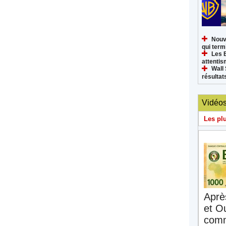
Nouv
qui termi
Les 
attenti
Wall 
résultat
Vidéo
Les pl
Aprè
et O
comm