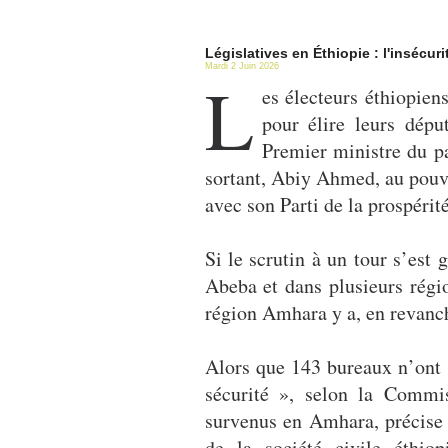
Législatives en Éthiopie : l'insécu
Mardi 2 Juin 2026
L
es électeurs éthiopiens
pour élire leurs dépu
Premier ministre du p
sortant, Abiy Ahmed, au pouvo
avec son Parti de la prospérit
Si le scrutin à un tour s’est
Abeba et dans plusieurs régio
région Amhara y a, en revanch
Alors que 143 bureaux n’ont 
sécurité », selon la Commis
survenus en Amhara, précise 
de la société civile éthio