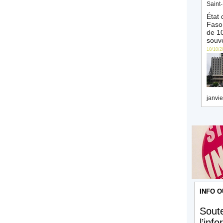
Saint-
État 
Faso 
de 10
souve
10/10/2
janvie
INFO O
Soute
l’inf