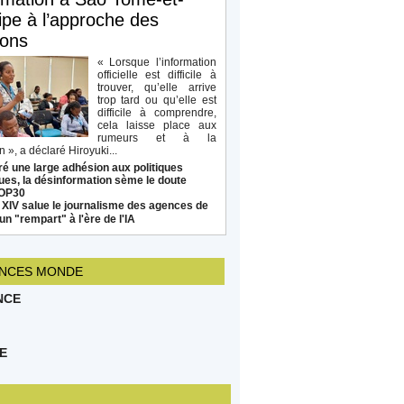
ipe à l’approche des
ions
« Lorsque l’information
officielle est difficile à
trouver, qu’elle arrive
trop tard ou qu’elle est
difficile à comprendre,
cela laisse place aux
rumeurs et à la
 », a déclaré Hiroyuki...
é une large adhésion aux politiques
ues, la désinformation sème le doute
COP30
 XIV salue le journalisme des agences de
un "rempart" à l'ère de l'IA
NCES MONDE
NCE
E