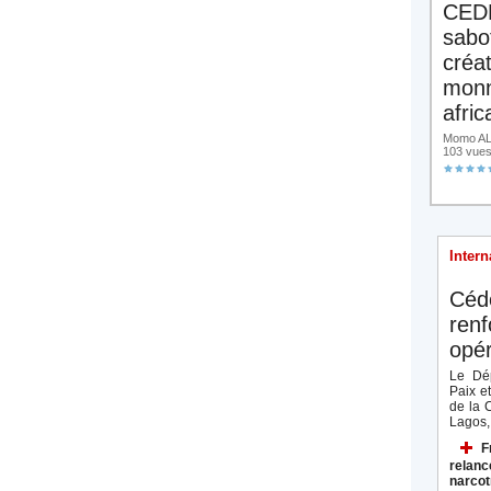
CED
sabo
créa
monn
afric
Momo ALA
103 vue
Intern
Céd
renf
opér
Le Dép
Paix e
de la 
Lagos, 
F
relanc
narcot