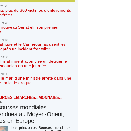
 21:23
ia, plus de 300 victimes d’enlèvements
ibérées
 19:20
e nouveau Sénat élit son premier
t
 19:18
afrique et le Cameroun apaisent les
après un incident frontalier
 23:38
his affirment avoir visé un deuxième
r saoudien en une journée
 20:00
 le mari d'une ministre arrêté dans une
e trafic de drogue
RCES...MARCHES...MONNAIES...
-
26
Bourses mondiales
endues au Moyen-Orient,
rds en Europe
Les principales Bourses mondiales