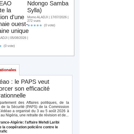
EAO
Ndongo Samba
te la
Sylla)
tion d'une
Momo ALADJI | 17/07/2026 |
272 vues
aie ouest-
(0 vote)
aine unique
DJI | 05/08/2026 |
s
(0 vote)
ationales
éao : le PAPS veut
orcer son efficacité
ationnelle
artement des Affaires politiques, de la
t de la Sécurité (PAPS) de la Commission
Cédéao a organisé du 3 au 5 août 2026 à
au Nigéria, une retraite de révision et de...
rance-Algérie: l'affaire Mehdi Laribi
e la coopération policière contre le
rafic