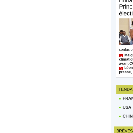
Princ
élect
confusion
Malgr
climatiq
avant 
Léon
presse, 
TENDA
FRA
USA
CHIN
BRÈVES