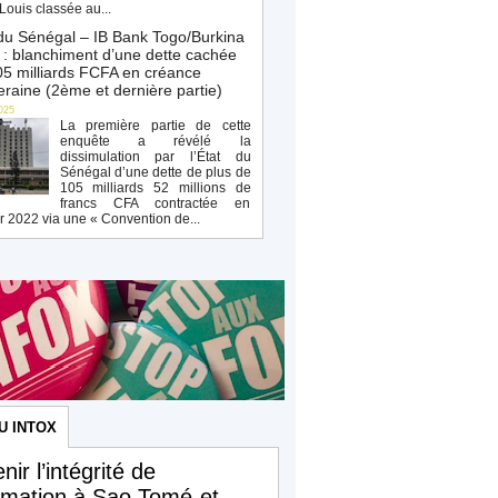
Louis classée au...
du Sénégal – IB Bank Togo/Burkina
: blanchiment d’une dette cachée
5 milliards FCFA en créance
raine (2ème et dernière partie)
025
La première partie de cette
enquête a révélé la
dissimulation par l’État du
Sénégal d’une dette de plus de
105 milliards 52 millions de
francs CFA contractée en
r 2022 via une « Convention de...
U INTOX
nir l’intégrité de
ormation à Sao Tomé-et-