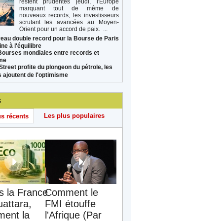
restent prudentes jeudi, l'Europe
marquant tout de même de
nouveaux records, les investisseurs
scrutant les avancées au Moyen-
Orient pour un accord de paix. ...
eau double record pour la Bourse de Paris
ne à l'équilibre
Bourses mondiales entre records et
sme
Street profite du plongeon du pétrole, les
s ajoutent de l'optimisme
s
Les plus populaires
us récents
s la France
Comment le
uattara,
FMI étouffe
ent la
l'Afrique (Par