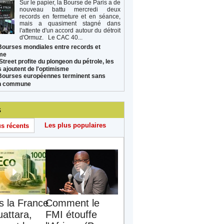
Sur le papier, la Bourse de Paris a de
nouveau battu mercredi deux
records en fermeture et en séance,
mais a quasiment stagné dans
l'attente d'un accord autour du détroit
d'Ormuz. Le CAC 40...
Bourses mondiales entre records et
sme
Street profite du plongeon du pétrole, les
s ajoutent de l'optimisme
Bourses européennes terminent sans
on commune
s
Les plus populaires
us récents
s la France
Comment le
uattara,
FMI étouffe