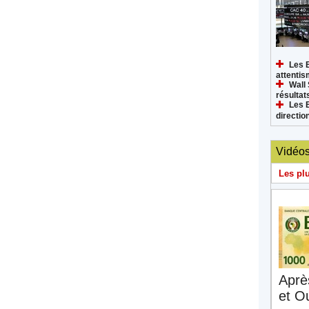
Les 
attenti
Wall 
résultat
Les 
directi
Vidéo
Les pl
Aprè
et O