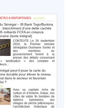
ETES & REPORTAGES
- 25/10/2025
du Sénégal – IB Bank Togo/Burkina
: blanchiment d’une dette cachée
5 milliards FCFA en créance
raine (texte intégral)
CONTEXTE Le 26 septembre
2024, le Premier ministre
sénégalais Ousmane Sonko et
des membres du
gouvernement livrent à la
presse des détails concernant
« falsification » des comptes et
teurs...
négal peut-il jouer la carte du
sme durable pour élever le niveau
al dans le secteur et favoriser
loi ?
025
Avec sa capitale riche de
culture et d’histoire, Dakar, ses
côtes de sable fin bordées de
stations balnéaires, ses
villages de pêche pittoresques,
l’architecture historique de