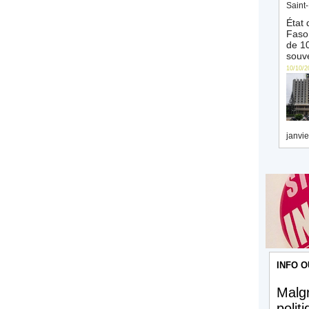
Saint-
État 
Faso 
de 10
souve
10/10/2
janvie
INFO O
Malgr
polit