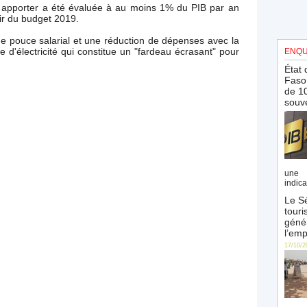
nd apporter a été évaluée à au moins 1% du PIB par an
ir du budget 2019.
de pouce salarial et une réduction de dépenses avec la
e d'électricité qui constitue un "fardeau écrasant" pour
ENQU
État 
Faso 
de 10
souve
une 
indica
Le Sé
touri
génér
l’emp
17/10/2