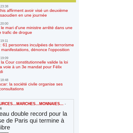
 23:38
his affirment avoir visé un deuxième
r saoudien en une journée
 20:00
 le mari d'une ministre arrêté dans une
e trafic de drogue
 19:11
: 61 personnes inculpées de terrorisme
 manifestations, dénonce l'opposition
 19:09
a Cour constitutionnelle valide la loi
la voie à un 3e mandat pour Félix
di
 18:48
ar: la société civile organise ses
consultations
RCES...MARCHES...MONNAIES...
-
26
au double record pour la
e de Paris qui termine à
libre