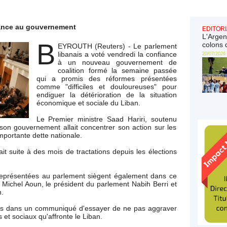
iance au gouvernement
EDITORI
L'Argen
B
colons 
EYROUTH (Reuters) - Le parlement
libanais a voté vendredi la confiance
20/07/2026
à un nouveau gouvernement de
coalition formé la semaine passée
qui a promis des réformes présentées
comme "difficiles et douloureuses" pour
endiguer la détérioration de la situation
économique et sociale du Liban.
Le Premier ministre Saad Hariri, soutenu
on gouvernement allait concentrer son action sur les
importante dette nationale.
it suite à des mois de tractations depuis les élections
 représentées au parlement siègent également dans ce
Michel Aoun, le président du parlement Nabih Berri et
n.
omis dans un communiqué d'essayer de ne pas aggraver
et sociaux qu'affronte le Liban.