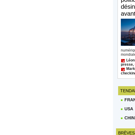
désin
avan
numéri
mondiale
Léon
presse, 
Mark 
checkin
TENDA
FRA
USA
CHIN
BRÈVES