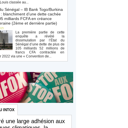
Louis classée au...
du Sénégal – IB Bank Togo/Burkina
: blanchiment d’une dette cachée
5 milliards FCFA en créance
raine (2ème et dernière partie)
025
La première partie de cette
enquête a révélé la
dissimulation par l’État du
Sénégal d’une dette de plus de
105 milliards 52 millions de
francs CFA contractée en
r 2022 via une « Convention de...
U INTOX
é une large adhésion aux
iques climatiques, la