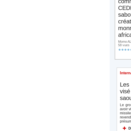
comm
CED
sabo
créa
monn
afric
Momo ALA
58 vues
Intern
Les 
visé
saou
Le gro
avoir v
missi
reven
présum
D