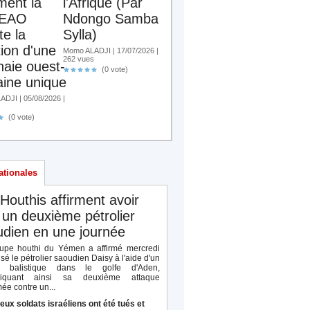
ent la
l'Afrique (Par
EAO
Ndongo Samba
te la
Sylla)
tion d'une
Momo ALADJI | 17/07/2026 |
262 vues
aie ouest-
(0 vote)
aine unique
DJI | 05/08/2026 |
(0 vote)
ationales
Houthis affirment avoir
 un deuxième pétrolier
dien en une journée
upe houthi du Yémen a affirmé mercredi
isé le pétrolier saoudien Daisy à l'aide d'un
le balistique dans le golfe d'Aden,
diquant ainsi sa deuxième attaque
ée contre un...
eux soldats israéliens ont été tués et