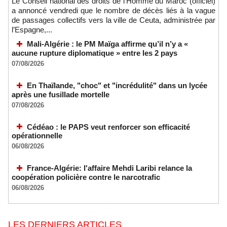
Le Conseil national des droits de l’Homme du Maroc (officiel)
a annoncé vendredi que le nombre de décès liés à la vague
de passages collectifs vers la ville de Ceuta, administrée par
l’Espagne,...
Mali-Algérie : le PM Maïga affirme qu’il n’y a «
aucune rupture diplomatique » entre les 2 pays
07/08/2026
En Thaïlande, "choc" et "incrédulité" dans un lycée
après une fusillade mortelle
07/08/2026
Cédéao : le PAPS veut renforcer son efficacité
opérationnelle
06/08/2026
France-Algérie: l'affaire Mehdi Laribi relance la
coopération policière contre le narcotrafic
06/08/2026
LES DERNIERS ARTICLES