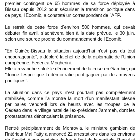
premier contingent de 65 hommes de sa force déployée à
Bissau depuis 2012 pour sécuriser la transition politique dans
ce pays, l'Ecomib, a constaté un correspondant de l'AFP.
Le retrait de cette force d'environ 500 hommes, qui devait
débuter fin avril, s'achèvera bien à la date prévue, le 30 juin,
selon une source proche du commandement de l'Ecomib.
"En Guinée-Bissau la situation aujourd'hui n'est pas du tout
encourageante", a déploré la chef de de la diplomatie de l'Union
européenne, Federica Mogherini.
Elle a revanche salué le dénouement de la crise en Gambie, qui
"donne l'espoir que la démocratie peut gagner par des moyens
pacifiques".
La situation dans ce pays n'est pourtant pas complètement
stabilisée, comme l'a montré la mort d'un manifestant blessé
par balles vendredi lors de heurts avec les troupes de la
Cédéao dans le village natal de l'ex-président Jammeh, dont les
protestataires dénonçaient la présence.
Rentré précipitamment de Monrovia, le ministre gambien de
l'Intérieur Mai Fatty a annoncé 22 arrestations dans les environs
de Kanilai, à une centaine de km à l'est de la capitale, Banjul et