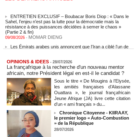
ENTRETIEN EXCLUSIF – Boubacar Boris Diop : « Dans le
Sahel, l’enjeu n’est pas la lutte pour la démocratie mais la
résistance à des puissances décidées à semer le chaos »
(Partie 2 & fin)
MOMAR DIENG
09/08/2026
-
Les Émirats arabes unis annoncent que l'Iran a ciblé l'un de
leurs navires avec un missile dans le détroit d'Ormuz
08/08/2026
-
OPINIONS & IDEES
Le bilan des décès liés à la « migration massive » vers
-
28/07/2026
Ceuta s'élève désormais à 14 personnes, selon une autorité
La françafrique à la recherche d'un nouveau mentor
marocaine :
africain, notre Président légal en est-il le candidat ?
08/08/2026
-
Sous le titre « De Mougins à l’Elysée,
Sénégal - Une revue de presse du 8 août 2026 (Par IA)
les amitiés françaises d’Alassane
08/08/2026
-
MOMO ALADJI
Ouattara », le journal françafricain
Jeune Afrique (JA) livre cette citation
SENEGAL - Les Unes de la presse quotidienne du 8/9 août
d’un « ami français » du...
2026
08/08/2026
-
MOMO ALADJI
Chronique Citoyenne - KIIRAAY,
le premier logo « Auto-Combustion
A Ceuta, les enfants migrants risquent d'être victimes de
» de la République
maltraitance et d'exploitation, avertissent des ONG
28/07/2026
07/08/2026
-