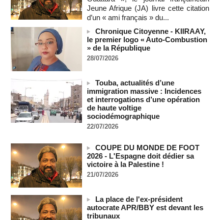
06/08/2026
-
Jeune Afrique (JA) livre cette citation
Soutenir l’intégrité de l’information à Sao Tomé-et-Principe à
d’un « ami français » du...
l’approche des élections
Chronique Citoyenne - KIIRAAY,
06/08/2026
-
le premier logo « Auto-Combustion
Taïwan bloque un pont stratégique lors de la simulation d'une
» de la République
invasion par la Chine
28/07/2026
06/08/2026
-
Les Bourses mondiales suspendues au Moyen-Orient,
Touba, actualités d’une
records en Europe
immigration massive : Incidences
06/08/2026
-
et interrogations d’une opération
de haute voltige
Soudan du Sud : Les avocats de Riek Machar sollicitent un
sociodémographique
accès à leur client avant la prochaine audience
22/07/2026
06/08/2026
-
France-Algérie: l'affaire Mehdi Laribi relance la coopération
COUPE DU MONDE DE FOOT
policière contre le narcotrafic
2026 - L'Espagne doit dédier sa
06/08/2026
-
victoire à la Palestine !
Guinée : l'absence du président Doumbouya ravive les
21/07/2026
tensions politiques
06/08/2026
-
La place de l'ex-président
Bénin: le nouveau Sénat élit son premier président
autocrate APR/BBY est devant les
tribunaux
06/08/2026
-