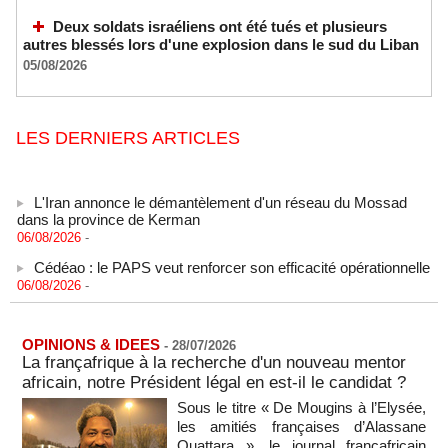
Deux soldats israéliens ont été tués et plusieurs
autres blessés lors d'une explosion dans le sud du Liban
05/08/2026
LES DERNIERS ARTICLES
L'Iran annonce le démantèlement d'un réseau du Mossad
dans la province de Kerman
06/08/2026
-
Cédéao : le PAPS veut renforcer son efficacité opérationnelle
06/08/2026
-
L'armée nigériane obtient une hausse salariale historique
06/08/2026
-
OPINIONS & IDEES
-
28/07/2026
Au Nigeria, plus de 300 victimes d’enlèvements ont été
La françafrique à la recherche d'un nouveau mentor
libérées
africain, notre Président légal en est-il le candidat ?
06/08/2026
-
Sous le titre « De Mougins à l’Elysée,
Au Nigeria, plus de 300 victimes d’enlèvements ont été
les amitiés françaises d’Alassane
libérées
Ouattara », le journal françafricain