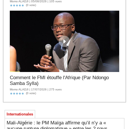
Momo ALADJI | 05/08/2026 | 105 vues
(0 vote)
Comment le FMI étouffe l'Afrique (Par Ndongo
Samba Sylla)
Momo ALADJI | 17/07/2026 | 275 vues
(0 vote)
Internationales
Mali-Algérie : le PM Maïga affirme qu’il n’y a «
aucune rupture diplomatique » entre les 2 pays