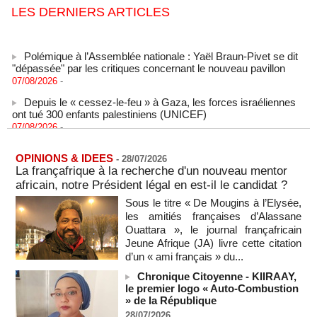
LES DERNIERS ARTICLES
Polémique à l’Assemblée nationale : Yaël Braun-Pivet se dit
"dépassée" par les critiques concernant le nouveau pavillon
07/08/2026
-
Depuis le « cessez-le-feu » à Gaza, les forces israéliennes
ont tué 300 enfants palestiniens (UNICEF)
07/08/2026
-
Guinée-Bissau - Première visite de la médiation sénégalaise
après le sommet de la Cedeao
OPINIONS & IDEES
-
28/07/2026
07/08/2026
-
La françafrique à la recherche d'un nouveau mentor
africain, notre Président légal en est-il le candidat ?
Bénin: Patrice Talon élu président du Sénat, moins de trois
mois après son départ du pouvoir
Sous le titre « De Mougins à l’Elysée,
07/08/2026
-
les amitiés françaises d’Alassane
Ouattara », le journal françafricain
Mali-Algérie : le PM Maïga affirme qu’il n’y a « aucune
rupture diplomatique » entre les 2 pays
Jeune Afrique (JA) livre cette citation
07/08/2026
-
d’un « ami français » du...
Journaliste libanaise tuée par Israël : Amnesty France
Chronique Citoyenne - KIIRAAY,
demande une enquête pour crime de guerre
le premier logo « Auto-Combustion
» de la République
07/08/2026
-
28/07/2026