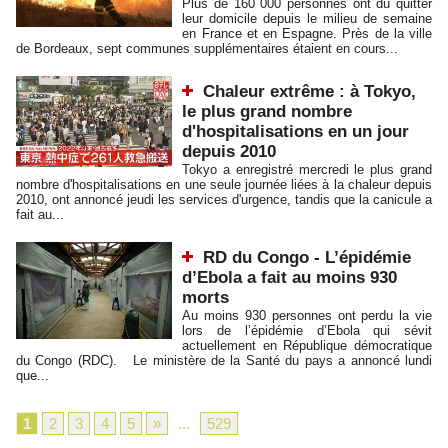
Plus de 160 000 personnes ont dû quitter
leur domicile depuis le milieu de semaine
en France et en Espagne. Près de la ville
de Bordeaux, sept communes supplémentaires étaient en cours...
Chaleur extrême : à Tokyo,
le plus grand nombre
d'hospitalisations en un jour
depuis 2010
Tokyo a enregistré mercredi le plus grand
nombre d'hospitalisations en une seule journée liées à la chaleur depuis
2010, ont annoncé jeudi les services d'urgence, tandis que la canicule a
fait au...
RD du Congo - L’épidémie
d’Ebola a fait au moins 930
morts
Au moins 930 personnes ont perdu la vie
lors de l’épidémie d’Ebola qui sévit
actuellement en République démocratique
du Congo (RDC). Le ministère de la Santé du pays a annoncé lundi
que...
1
2
3
4
5
»
...
529