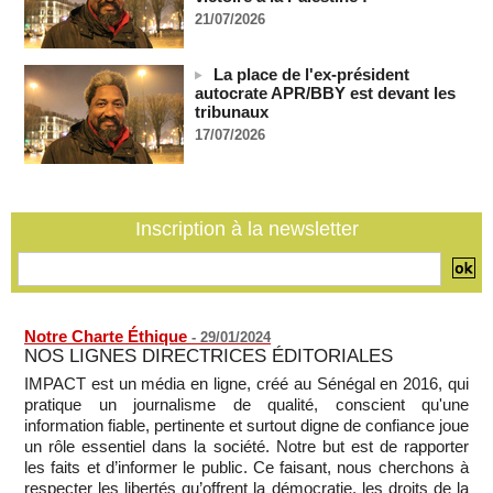
RDC: entre 2000 et 5000 tonnes d'uranium exportées avec
21/07/2026
le cobalt vers la Chine en 20 ans, selon une enquête
05/08/2026
-
La place de l'ex-président
Le plus vieux président du monde remanie l'armée, son
autocrate APR/BBY est devant les
absence alimentant l'inquiétude
tribunaux
05/08/2026
-
17/07/2026
Comment les rebelles font entrer des armes en Centrafrique
malgré l'embargo de l'ONU
05/08/2026
-
Mali: la Cour suprême rejette la demande de libération du
Inscription à la newsletter
militant Clément Dembélé
05/08/2026
-
Notre Charte Éthique
-
29/01/2024
NOS LIGNES DIRECTRICES ÉDITORIALES
IMPACT est un média en ligne, créé au Sénégal en 2016, qui
pratique un journalisme de qualité, conscient qu'une
information fiable, pertinente et surtout digne de confiance joue
un rôle essentiel dans la société. Notre but est de rapporter
les faits et d’informer le public. Ce faisant, nous cherchons à
respecter les libertés qu’offrent la démocratie, les droits de la