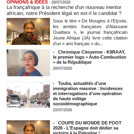
OPINIONS & IDEES
-
28/07/2026
05/08/2026
-
La françafrique à la recherche d'un nouveau mentor
africain, notre Président légal en est-il le candidat ?
Après la France et Ouattara, comment la CEDEAO sabote la
création d'une monnaie ouest-africaine unique
Sous le titre « De Mougins à l’Elysée,
05/08/2026
-
MOMO ALADJI
les amitiés françaises d’Alassane
Ouattara », le journal françafricain
La Banque mondiale accorde un prêt de 340 milliards de
Jeune Afrique (JA) livre cette citation
francs CFA au Sénégal pour divers projets
d’un « ami français » du...
05/08/2026
-
Chronique Citoyenne - KIIRAAY,
Election du SG de l’ONU : L'Afrique apparait comme la
le premier logo « Auto-Combustion
région qui affaiblit le principe de rotation régionale (Carlos
» de la République
Lopez)
28/07/2026
05/08/2026
-
L’UE débloque 1,4 milliard d’euros de profits d’avoirs russes
gelés pour financer l’Ukraine
Touba, actualités d’une
05/08/2026
-
immigration massive : Incidences
et interrogations d’une opération
Deux soldats israéliens ont été tués et plusieurs autres
de haute voltige
blessés lors d'une explosion dans le sud du Liban
sociodémographique
05/08/2026
-
22/07/2026
Un navire russe a bravé les sanctions pour acheminer des
véhicules militaires au Mali
COUPE DU MONDE DE FOOT
05/08/2026
-
2026 - L'Espagne doit dédier sa
victoire à la Palestine !