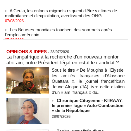
A Ceuta, les enfants migrants risquent d'être victimes de
maltraitance et d'exploitation, avertissent des ONG
07/08/2026
-
Les Bourses mondiales touchent des sommets après
l'emploi américain
07/08/2026
-
"Construction de la Grande Côte D'ivoire" : Le Président
Alassane Ouattara appelle à la contribution de toutes les forces
OPINIONS & IDEES
-
28/07/2026
vives de la nation
La françafrique à la recherche d'un nouveau mentor
07/08/2026
-
africain, notre Président légal en est-il le candidat ?
Polémique à l’Assemblée nationale : Yaël Braun-Pivet se dit
Sous le titre « De Mougins à l’Elysée,
"dépassée" par les critiques concernant le nouveau pavillon
les amitiés françaises d’Alassane
07/08/2026
-
Ouattara », le journal françafricain
Jeune Afrique (JA) livre cette citation
Depuis le « cessez-le-feu » à Gaza, les forces israéliennes
d’un « ami français » du...
ont tué 300 enfants palestiniens (UNICEF)
07/08/2026
-
Chronique Citoyenne - KIIRAAY,
le premier logo « Auto-Combustion
Guinée-Bissau - Première visite de la médiation sénégalaise
» de la République
après le sommet de la Cedeao
28/07/2026
07/08/2026
-
Bénin: Patrice Talon élu président du Sénat, moins de trois
mois après son départ du pouvoir