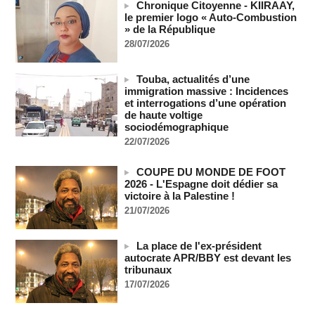
Guinée : l'absence du président Doumbouya ravive les
Chronique Citoyenne - KIIRAAY,
tensions politiques
le premier logo « Auto-Combustion
06/08/2026
-
» de la République
28/07/2026
Bénin: le nouveau Sénat élit son premier président
06/08/2026
-
Touba, actualités d’une
La Centrafrique et le Cameroun apaisent les tensions après
immigration massive : Incidences
un incident frontalier
et interrogations d’une opération
06/08/2026
-
de haute voltige
sociodémographique
Vu & Lu sur X - Donald Trump dans le piège à milliards de la
BBC
22/07/2026
06/08/2026
-
COUPE DU MONDE DE FOOT
Urbanisation rapide - Le délégué de quartier face aux défis
2026 - L'Espagne doit dédier sa
d'une banlieue durable
victoire à la Palestine !
06/08/2026
-
21/07/2026
Cameroun : des migrants expulsés des États-Unis
saisissent la justice pour contester l'accord migratoire avec
Washington
La place de l'ex-président
06/08/2026
-
autocrate APR/BBY est devant les
tribunaux
La Russie dénonce une « persécution politique » après
17/07/2026
l'expulsion de la chroniqueuse Xenia Fedorova par la France
06/08/2026
-