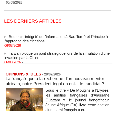
05/08/2026
LES DERNIERS ARTICLES
Soutenir l’intégrité de l’information à Sao Tomé-et-Principe à
l’approche des élections
06/08/2026
-
Taïwan bloque un pont stratégique lors de la simulation d'une
invasion par la Chine
06/08/2026
-
Les Bourses mondiales suspendues au Moyen-Orient,
records en Europe
OPINIONS & IDEES
-
28/07/2026
06/08/2026
-
La françafrique à la recherche d'un nouveau mentor
Soudan du Sud : Les avocats de Riek Machar sollicitent un
africain, notre Président légal en est-il le candidat ?
accès à leur client avant la prochaine audience
Sous le titre « De Mougins à l’Elysée,
06/08/2026
-
les amitiés françaises d’Alassane
France-Algérie: l'affaire Mehdi Laribi relance la coopération
Ouattara », le journal françafricain
policière contre le narcotrafic
Jeune Afrique (JA) livre cette citation
06/08/2026
-
d’un « ami français » du...