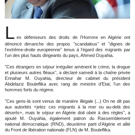
L
es défenseurs des droits de l'Homme en Algérie ont
dénoncé dimanche des propos "scandaleux" et "dignes de
l'extrême-droite européenne" tenus à l'égard des migrants par
l'un des plus hauts dirigeants du pays, Ahmed Ouyahia.
"Ces étrangers en séjour irrégulier amènent le crime, la drogue
et plusieurs autres fléaux", a déclaré samedi à la chaîne privée
Ennahar M. Ouyahia, directeur de cabinet du président
Abdelaziz Bouteflika avec rang de ministre d'Etat, l'un des
hommes forts du régime.
"Ces gens-là sont venus de manière illégale (...) On ne dit pas
aux autorités +jetez ces migrants à la mer ou au-delà des
déserts+, mais le séjour en Algérie doit obéir à des règles", a
ajouté M. Ouyahia, également patron du Rassemblement
national démocratique (RND), deuxième parti d'Algérie et allié
du Front de libération nationale (FLN) de M. Bouteflika.