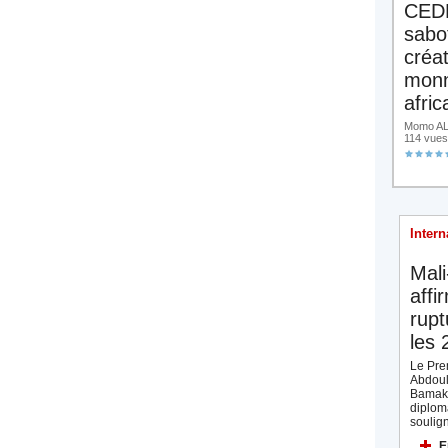
CED
sabo
créa
monn
afric
Momo ALA
114 vues
Intern
Mali
affi
rupt
les 
Le Prem
Abdoul
Bamak
diplom
soulign
E