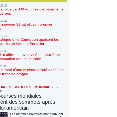
 21:23
ia, plus de 300 victimes d’enlèvements
ibérées
 19:20
e nouveau Sénat élit son premier
t
 19:18
afrique et le Cameroun apaisent les
après un incident frontalier
 23:38
his affirment avoir visé un deuxième
r saoudien en une journée
 20:00
 le mari d'une ministre arrêté dans une
e trafic de drogue
RCES...MARCHES...MONNAIES...
-
26
Bourses mondiales
hent des sommets après
loi américain
Les marchés boursiers mondiaux ont