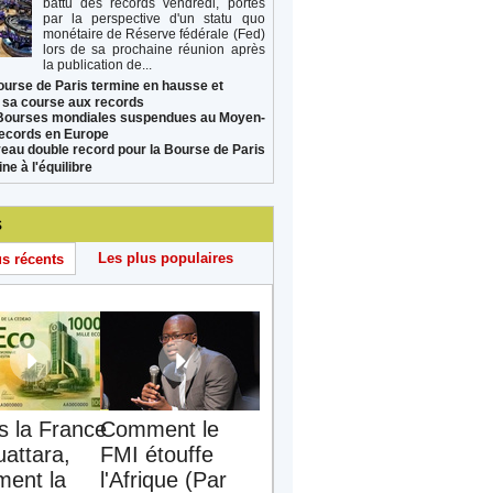
battu des records vendredi, portés
par la perspective d'un statu quo
monétaire de Réserve fédérale (Fed)
lors de sa prochaine réunion après
la publication de...
ourse de Paris termine en hausse et
 sa course aux records
Bourses mondiales suspendues au Moyen-
records en Europe
eau double record pour la Bourse de Paris
ne à l'équilibre
s
Les plus populaires
us récents
s la France
Comment le
uattara,
FMI étouffe
ent la
l'Afrique (Par