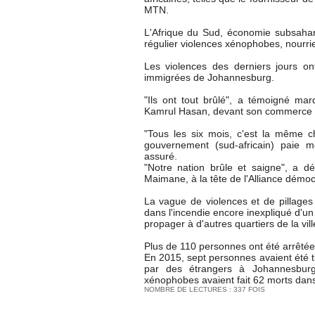
MTN.
L'Afrique du Sud, économie subsahari
régulier violences xénophobes, nourrie
Les violences des derniers jours o
immigrées de Johannesburg.
"Ils ont tout brûlé", a témoigné ma
Kamrul Hasan, devant son commerce i
"Tous les six mois, c'est la même cho
gouvernement (sud-africain) paie mon
assuré.
"Notre nation brûle et saigne", a dé
Maimane, à la tête de l'Alliance démoc
La vague de violences et de pillage
dans l'incendie encore inexpliqué d'u
propager à d'autres quartiers de la vill
Plus de 110 personnes ont été arrêtées,
En 2015, sept personnes avaient été 
par des étrangers à Johannesbur
xénophobes avaient fait 62 morts dans
NOMBRE DE LECTURES : 337 FOIS