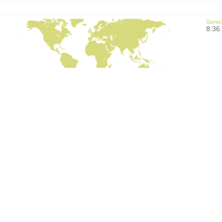
Samedi
8:36