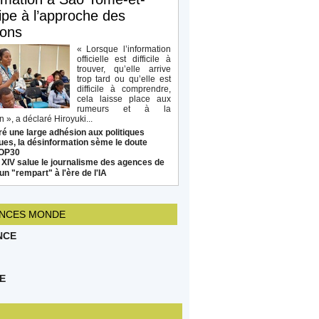
ipe à l’approche des
ions
« Lorsque l’information
officielle est difficile à
trouver, qu’elle arrive
trop tard ou qu’elle est
difficile à comprendre,
cela laisse place aux
rumeurs et à la
 », a déclaré Hiroyuki...
é une large adhésion aux politiques
ues, la désinformation sème le doute
COP30
 XIV salue le journalisme des agences de
un "rempart" à l'ère de l'IA
NCES MONDE
NCE
E