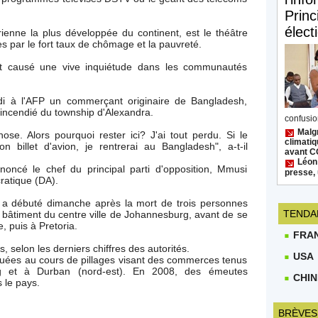
Princ
élect
enne la plus développée du continent, est le théâtre
s par le fort taux de chômage et la pauvreté.
nt causé une vive inquiétude dans les communautés
rdi à l'AFP un commerçant originaire de Bangladesh,
ncendié du township d'Alexandra.
confusion
Malgr
se. Alors pourquoi rester ici? J'ai tout perdu. Si le
climatiq
 billet d'avion, je rentrerai au Bangladesh", a-t-il
avant 
Léon
noncé le chef du principal parti d'opposition, Mmusi
presse, 
ratique (DA).
s a débuté dimanche après la mort de trois personnes
TENDA
n bâtiment du centre ville de Johannesburg, avant de se
e, puis à Pretoria.
FRA
 selon les derniers chiffres des autorités.
USA
tuées au cours de pillages visant des commerces tenus
g et à Durban (nord-est). En 2008, des émeutes
CHIN
 le pays.
BRÈVES