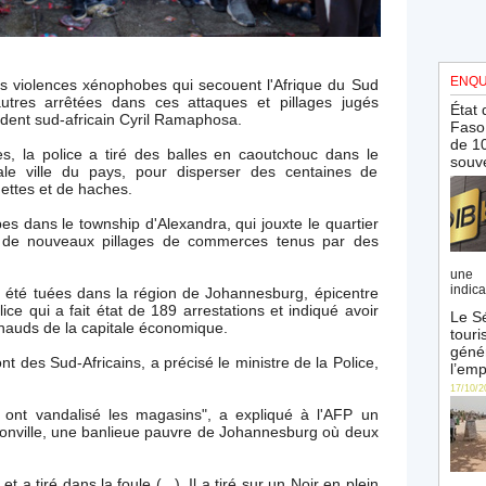
ENQU
s violences xénophobes qui secouent l'Afrique du Sud
tres arrêtées dans ces attaques et pillages jugés
État 
ident sud-africain Cyril Ramaphosa.
Faso 
de 10
es, la police a tiré des balles en caoutchouc dans le
souve
ale ville du pays, pour disperser des centaines de
ttes et de haches.
es dans le township d'Alexandra, qui jouxte le quartier
r de nouveaux pillages de commerces tenus par des
une 
indica
 été tuées dans la région de Johannesburg, épicentre
ce qui a fait état de 189 arrestations et indiqué avoir
Le Sé
chauds de la capitale économique.
touri
génér
t des Sud-Africains, a précisé le ministre de la Police,
l’emp
17/10/2
 ont vandalisé les magasins", a expliqué à l'AFP un
onville, une banlieue pauvre de Johannesburg où deux
t a tiré dans la foule (...). Il a tiré sur un Noir en plein