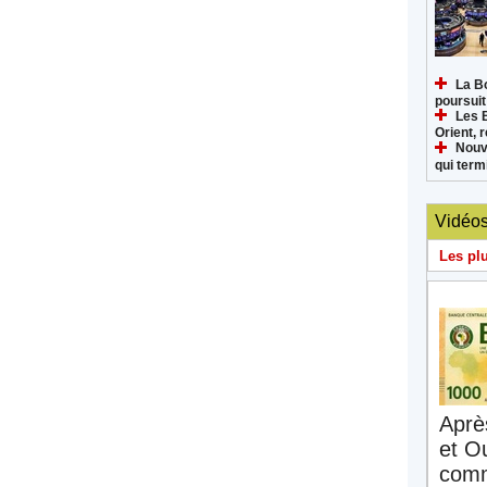
La B
poursuit
Les 
Orient, 
Nouv
qui termi
Vidéo
Les pl
Aprè
et O
comm