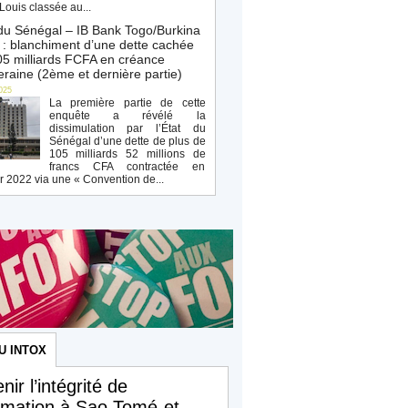
Louis classée au...
du Sénégal – IB Bank Togo/Burkina
: blanchiment d’une dette cachée
5 milliards FCFA en créance
raine (2ème et dernière partie)
025
La première partie de cette
enquête a révélé la
dissimulation par l’État du
Sénégal d’une dette de plus de
105 milliards 52 millions de
francs CFA contractée en
r 2022 via une « Convention de...
U INTOX
nir l’intégrité de
ormation à Sao Tomé-et-