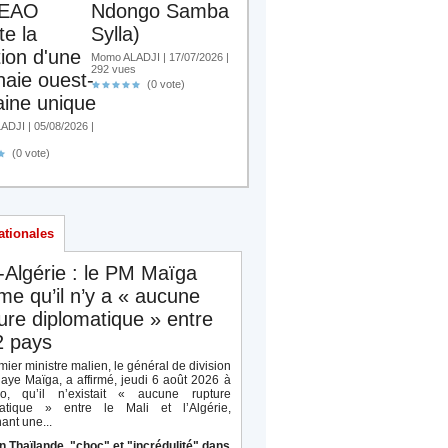
EAO
Ndongo Samba
te la
Sylla)
tion d'une
Momo ALADJI | 17/07/2026 |
292 vues
aie ouest-
(0 vote)
aine unique
DJI | 05/08/2026 |
(0 vote)
ationales
-Algérie : le PM Maïga
rme qu’il n’y a « aucune
ure diplomatique » entre
2 pays
ier ministre malien, le général de division
aye Maïga, a affirmé, jeudi 6 août 2026 à
o, qu’il n’existait « aucune rupture
atique » entre le Mali et l’Algérie,
ant une...
n Thaïlande, "choc" et "incrédulité" dans