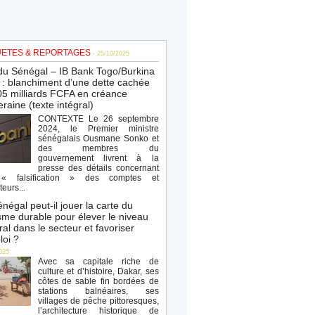
ETES & REPORTAGES
- 25/10/2025
du Sénégal – IB Bank Togo/Burkina
: blanchiment d’une dette cachée
5 milliards FCFA en créance
raine (texte intégral)
CONTEXTE Le 26 septembre
2024, le Premier ministre
sénégalais Ousmane Sonko et
des membres du
gouvernement livrent à la
presse des détails concernant
« falsification » des comptes et
teurs...
négal peut-il jouer la carte du
sme durable pour élever le niveau
al dans le secteur et favoriser
loi ?
025
Avec sa capitale riche de
culture et d’histoire, Dakar, ses
côtes de sable fin bordées de
stations balnéaires, ses
villages de pêche pittoresques,
l’architecture historique de