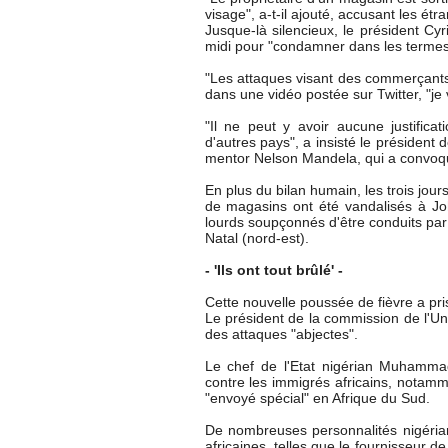
visage", a-t-il ajouté, accusant les ét
Jusque-là silencieux, le président Cy
midi pour "condamner dans les termes 
"Les attaques visant des commerçants é
dans une vidéo postée sur Twitter, "j
"Il ne peut y avoir aucune justific
d'autres pays", a insisté le président 
mentor Nelson Mandela, qui a convoqué
En plus du bilan humain, les trois jour
de magasins ont été vandalisés à Joh
lourds soupçonnés d'être conduits par
Natal (nord-est).
- 'Ils ont tout brûlé' -
Cette nouvelle poussée de fièvre a pri
Le président de la commission de l'U
des attaques "abjectes".
Le chef de l'Etat nigérian Muhammadu
contre les immigrés africains, notamm
"envoyé spécial" en Afrique du Sud.
De nombreuses personnalités nigérian
africaines, telles que le fournisseur