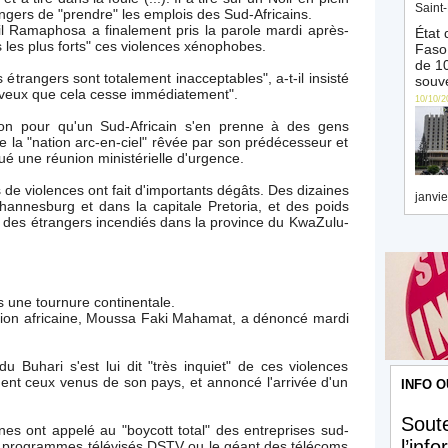
Saint-
rangers de "prendre" les emplois des Sud-Africains.
ril Ramaphosa a finalement pris la parole mardi après-
État 
les plus forts" ces violences xénophobes.
Faso 
de 10
trangers sont totalement inacceptables", a-t-il insisté
souve
e veux que cela cesse immédiatement".
10/10/2
ation pour qu'un Sud-Africain s'en prenne à des gens
de la "nation arc-en-ciel" rêvée par son prédécesseur et
 une réunion ministérielle d'urgence.
s de violences ont fait d'importants dégâts. Des dizaines
janvie
annesburg et dans la capitale Pretoria, et des poids
 des étrangers incendiés dans la province du KwaZulu-
s une tournure continentale.
nion africaine, Moussa Faki Mahamat, a dénoncé mardi
 Buhari s'est lui dit "très inquiet" de ces violences
ent ceux venus de son pays, et annoncé l'arrivée d'un
INFO O
Soute
es ont appelé au "boycott total" des entreprises sud-
l’inf
 de programmes télévisés DSTV ou le géant des télécoms