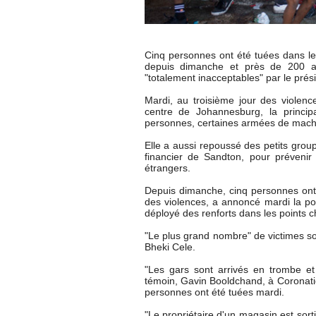
Cinq personnes ont été tuées dans le
depuis dimanche et près de 200 au
"totalement inacceptables" par le prés
Mardi, au troisième jour des violenc
centre de Johannesburg, la princip
personnes, certaines armées de mache
Elle a aussi repoussé des petits group
financier de Sandton, pour préveni
étrangers.
Depuis dimanche, cinq personnes ont
des violences, a annoncé mardi la poli
déployé des renforts dans les points 
"Le plus grand nombre" de victimes son
Bheki Cele.
"Les gars sont arrivés en trombe et
témoin, Gavin Booldchand, à Coronati
personnes ont été tuées mardi.
"Le propriétaire d'un magasin est sorti e