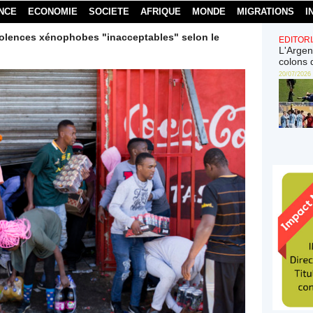
NCE
ECONOMIE
SOCIETE
AFRIQUE
MONDE
MIGRATIONS
I
iolences xénophobes "inacceptables" selon le
EDITORI
L'Argen
colons 
20/07/2026