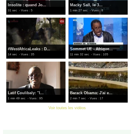
Insolite : quand Jo...
Macky Sall, le 3...
31 sec
- Vues : 5
1 min 27 sec
- Vues : 8
#WestAfricaLeaks : D...
Sommet UE - Afrique...
14 sec
- Vues : 35
11 min 32 sec
- Vues : 105
Latif Coulibaly: "l...
Barack Obama: J'ai e...
1 min 49 sec
- Vues : 95
2 min 7 sec
- Vues : 17
Voir toutes les vidéos