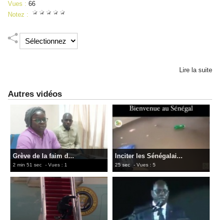
Vues :
66
Notez :
Lire la suite
Autres vidéos
Grève de la faim d...
Inciter les Sénégalai...
2 min 51 sec
- Vues : 1
25 sec
- Vues : 5