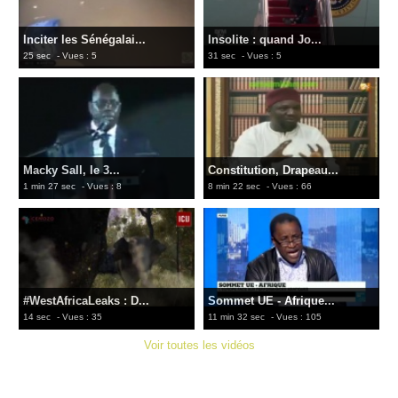
Inciter les Sénégalai...
Insolite : quand Jo...
25 sec
- Vues : 5
31 sec
- Vues : 5
Macky Sall, le 3...
Constitution, Drapeau...
1 min 27 sec
- Vues : 8
8 min 22 sec
- Vues : 66
#WestAfricaLeaks : D...
Sommet UE - Afrique...
14 sec
- Vues : 35
11 min 32 sec
- Vues : 105
Voir toutes les vidéos