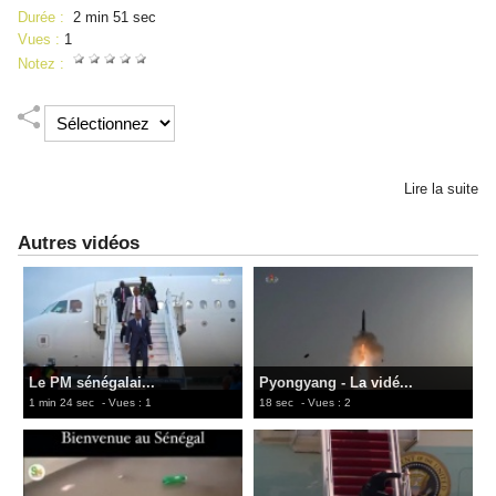
Durée :
2 min 51 sec
Vues :
1
Notez :
Lire la suite
Autres vidéos
Le PM sénégalai...
Pyongyang - La vidé...
1 min 24 sec
- Vues : 1
18 sec
- Vues : 2